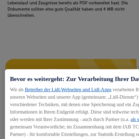
Lebenslauf und Zeugnisse bereits als PDF vorbereitet hast. Die
Dokumente sollten eine gute Qualität haben und 4 MB nicht
überschreiten.
Bevor es weitergeht: Zur Verarbeitung Ihrer Da
Wir als
Betreiber der Lidl-Webseiten und Lidl-Apps
verarbeiten I
unseren Webseiten und unserer App (gemeinsam: „Lidl-Dienste“) 
verschiedener Techniken, mit denen eine Speicherung und ein Zug
Informationen in Ihrem Endgerät erfolgt. Diese sind teilweise te
oder werden mit Ihrer Zustimmung - auch durch Partner (u.a.
als 
gemeinsam Verantwortliche; im Zusammenhang mit dem IAB TC
Partner) - für komfortable Einstellungen, zur Statistik-Erstellung o