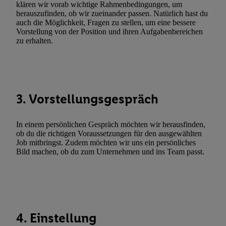
Erfolgsmessung:
klären wir vorab wichtige Rahmenbedingungen, um
herauszufinden, ob wir zueinander passen. Natürlich hast du
Gewährleistung der Sicherheit, Verhinderung und Aufdeckung v
auch die Möglichkeit, Fragen zu stellen, um eine bessere
Fehlerbehebung, Bereitstellung und Anzeige von Werbung und In
Vorstellung von der Position und ihren Aufgabenbereichen
Abgleichung und Kombination von Daten aus unterschiedlichen 
zu erhalten.
Verknüpfung verschiedener Endgeräte, Identifikation von Geräte
automatisch übermittelter Informationen, Messung des Erfolgs vo
Werbekampagnen durch TTD und Nutzung der Telekommunikatio
Utiq-Technologie für digitales Marketing, sowie:
3. Vorstellungsgespräch
Verwendung genauer Standortdaten. Erstellung von Profilen für 
Werbung. Speichern von oder Zugriff auf Informationen auf ei
In einem persönlichen Gespräch möchten wir herausfinden,
Entwicklung und Verbesserung der Angebote. Analyse von Zie
ob du die richtigen Voraussetzungen für den ausgewählten
Statistiken oder Kombinationen von Daten aus verschiedenen Q
Job mitbringst. Zudem möchten wir uns ein persönliches
Bild machen, ob du zum Unternehmen und ins Team passt.
Verwendung reduzierter Daten zur Auswahl von Werbeanzeige
Werbeleistung. Verwendung von Profilen zur Auswahl personali
Werbung.
Liste der Partner (Lieferanten)
4. Einstellung