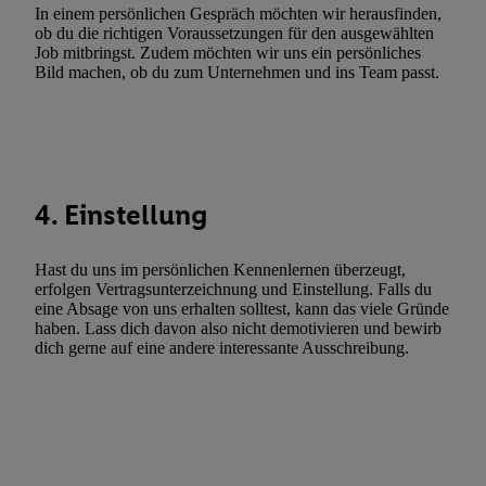
Verwendung genauer Standortdaten. Erstellung von Profilen für 
In einem persönlichen Gespräch möchten wir herausfinden,
ob du die richtigen Voraussetzungen für den ausgewählten
Werbung. Speichern von oder Zugriff auf Informationen auf ei
Job mitbringst. Zudem möchten wir uns ein persönliches
Entwicklung und Verbesserung der Angebote. Analyse von Zie
Bild machen, ob du zum Unternehmen und ins Team passt.
Statistiken oder Kombinationen von Daten aus verschiedenen Q
Verwendung reduzierter Daten zur Auswahl von Werbeanzeige
Werbeleistung. Verwendung von Profilen zur Auswahl personali
Werbung.
Liste der Partner (Lieferanten)
4. Einstellung
Hast du uns im persönlichen Kennenlernen überzeugt,
erfolgen Vertragsunterzeichnung und Einstellung. Falls du
eine Absage von uns erhalten solltest, kann das viele Gründe
haben. Lass dich davon also nicht demotivieren und bewirb
dich gerne auf eine andere interessante Ausschreibung.