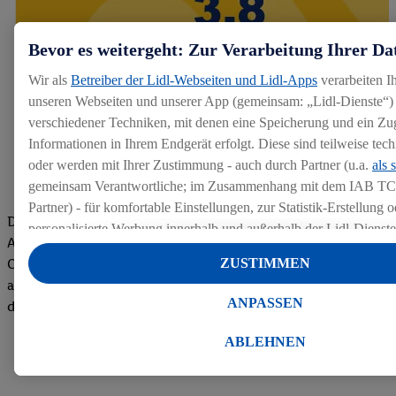
Bevor es weitergeht: Zur Verarbeitung Ihrer Da
Wir als
Betreiber der Lidl-Webseiten und Lidl-Apps
verarbeiten I
unseren Webseiten und unserer App (gemeinsam: „Lidl-Dienste“) 
verschiedener Techniken, mit denen eine Speicherung und ein Zug
Informationen in Ihrem Endgerät erfolgt. Diese sind teilweise te
oder werden mit Ihrer Zustimmung - auch durch Partner (u.a.
als 
gemeinsam Verantwortliche; im Zusammenhang mit dem IAB TC
Partner) - für komfortable Einstellungen, zur Statistik-Erstellung o
Die Bewertungen von aktuellen und ehemaligen Mitarbeitern,
personalisierte Werbung innerhalb und außerhalb der Lidl-Dienst
Azubis und externen Bewerbern haben uns zu einer Top
Datenverarbeitungen für personalisierte Werbung werden durchge
Company gemacht. Wir freuen uns über unseren guten Score
ZUSTIMMEN
Werbung auszusteuern und um Dritten die Ausspielung von Werb
auf dem Arbeitgeber-Bewertungsportal kununu.Hier geht's zu
Lidl-Dienste über die Ihnen und Ihren Haushaltsangehörigen zug
ANPASSEN
den Bewertungen
Endgeräte zu ermöglichen. Sofern Sie Teilnehmer des Lidl Plus-
werden für diese Zwecke auch Daten aus Ihrem Filial-Kaufverhalte
ABLEHNEN
Zudem werden einem der o.g. Partner Daten über Ihr Kaufverhalte
Diensten zur Verfügung gestellt, damit dieser als
eigenständig Ver