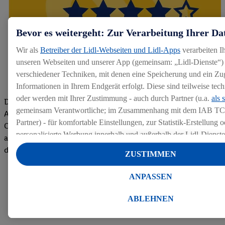
Bevor es weitergeht: Zur Verarbeitung Ihrer Da
Wir als
Betreiber der Lidl-Webseiten und Lidl-Apps
verarbeiten I
unseren Webseiten und unserer App (gemeinsam: „Lidl-Dienste“) 
verschiedener Techniken, mit denen eine Speicherung und ein Zug
Informationen in Ihrem Endgerät erfolgt. Diese sind teilweise te
oder werden mit Ihrer Zustimmung - auch durch Partner (u.a.
als 
Die Bewertungen von aktuellen und ehemaligen Mitarbeitern,
gemeinsam Verantwortliche; im Zusammenhang mit dem IAB TC
Azubis und externen Bewerbern haben uns zu einer Top
Partner) - für komfortable Einstellungen, zur Statistik-Erstellung o
Company gemacht. Wir freuen uns über unseren guten Score
personalisierte Werbung innerhalb und außerhalb der Lidl-Dienst
auf dem Arbeitgeber-Bewertungsportal kununu.Hier geht's zu
Datenverarbeitungen für personalisierte Werbung werden durchge
den Bewertungen
ZUSTIMMEN
Werbung auszusteuern und um Dritten die Ausspielung von Werb
Lidl-Dienste über die Ihnen und Ihren Haushaltsangehörigen zug
ANPASSEN
Endgeräte zu ermöglichen. Sofern Sie Teilnehmer des Lidl Plus-
werden für diese Zwecke auch Daten aus Ihrem Filial-Kaufverhalte
ABLEHNEN
Zudem werden einem der o.g. Partner Daten über Ihr Kaufverhalte
Diensten zur Verfügung gestellt, damit dieser als
eigenständig Ver