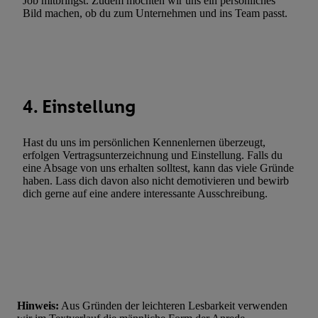
Job mitbringst. Zudem möchten wir uns ein persönliches
Bild machen, ob du zum Unternehmen und ins Team passt.
Verwendung genauer Standortdaten. Erstellung von Profilen für 
Werbung. Speichern von oder Zugriff auf Informationen auf ei
Entwicklung und Verbesserung der Angebote. Analyse von Zie
Statistiken oder Kombinationen von Daten aus verschiedenen Q
Verwendung reduzierter Daten zur Auswahl von Werbeanzeige
Werbeleistung. Verwendung von Profilen zur Auswahl personali
4. Einstellung
Werbung.
Liste der Partner (Lieferanten)
Hast du uns im persönlichen Kennenlernen überzeugt,
erfolgen Vertragsunterzeichnung und Einstellung. Falls du
eine Absage von uns erhalten solltest, kann das viele Gründe
haben. Lass dich davon also nicht demotivieren und bewirb
dich gerne auf eine andere interessante Ausschreibung.
Hinweis:
Aus Gründen der leichteren Lesbarkeit verwenden