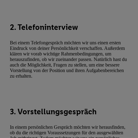
(nur für die Lidl-Dienste) widerrufen. Weitere Informationen finde
den
Datenschutzbestimmungen von Utiq
.
Durch einen Klick auf „Ablehnen“ können Sie nur den Einsatz n
Techniken zulassen. Durch einen Klick auf „Zustimmen“ stimmen 
2. Telefoninterview
Verarbeitungen zu sämtlichen vorgenannten Zwecken unter Einbi
genannten Partner zu. Weitere Informationen, auch zur Speicherd
Bei einem Telefongespräch möchten wir uns einen ersten
und zu Ihrem Recht, Ihre Einwilligung jederzeit mit Wirkung für 
Eindruck von deiner Persönlichkeit verschaffen. Außerdem
widerrufen, finden Sie in unseren
Datenschutzbestimmungen
.
Die
klären wir vorab wichtige Rahmenbedingungen, um
herauszufinden, ob wir zueinander passen. Natürlich hast du
Sie hier.
Unter „Anpassen“ können Sie einzelne Verwendungszwe
auch die Möglichkeit, Fragen zu stellen, um eine bessere
zulassen; das gilt auch für die nachfolgend schlagwortartig bena
Vorstellung von der Position und ihren Aufgabenbereichen
Funktionen im Rahmen des Einsatzes des IAB TCF für Werbung
zu erhalten.
Erfolgsmessung:
Gewährleistung der Sicherheit, Verhinderung und Aufdeckung v
Fehlerbehebung, Bereitstellung und Anzeige von Werbung und In
Abgleichung und Kombination von Daten aus unterschiedlichen 
3. Vorstellungsgespräch
Verknüpfung verschiedener Endgeräte, Identifikation von Geräte
automatisch übermittelter Informationen, Messung des Erfolgs vo
Werbekampagnen durch TTD und Nutzung der Telekommunikatio
In einem persönlichen Gespräch möchten wir herausfinden,
ob du die richtigen Voraussetzungen für den ausgewählten
Utiq-Technologie für digitales Marketing, sowie: