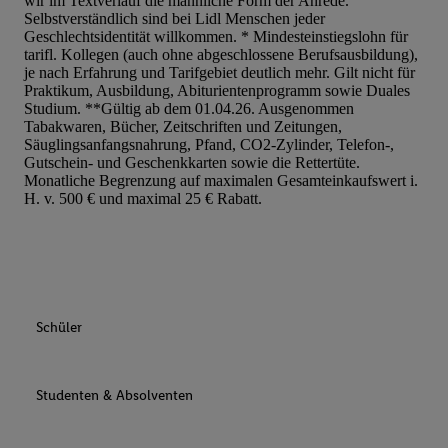
wir im Textverlauf die männliche Form der Anrede.
Selbstverständlich sind bei Lidl Menschen jeder
Geschlechtsidentität willkommen. * Mindesteinstiegslohn für
tarifl. Kollegen (auch ohne abgeschlossene Berufsausbildung),
je nach Erfahrung und Tarifgebiet deutlich mehr. Gilt nicht für
Praktikum, Ausbildung, Abiturientenprogramm sowie Duales
Studium. **Gültig ab dem 01.04.26. Ausgenommen
Tabakwaren, Bücher, Zeitschriften und Zeitungen,
Säuglingsanfangsnahrung, Pfand, CO2-Zylinder, Telefon-,
Gutschein- und Geschenkkarten sowie die Rettertüte.
Monatliche Begrenzung auf maximalen Gesamteinkaufswert i.
H. v. 500 € und maximal 25 € Rabatt.
Schüler
Studenten & Absolventen