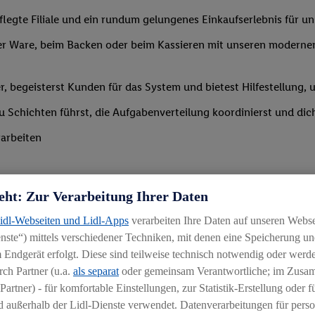
legte Filiale und ein rundum gelungenes Einkaufserlebnis für u
r Ware, beim Backen oder beim Kassieren mit unseren modernen 
r, begeisterst Kunden für das System und bietest Hilfestellung, 
 du Schichten führst, die Aufgabenverteilung koordinierst und d
arbeiten
eht: Zur Verarbeitung Ihrer Daten
Lidl-Webseiten und Lidl-Apps
verarbeiten Ihre Daten auf unseren Webs
ste“) mittels verschiedener Techniken, mit denen eine Speicherung und
Branche mit idealerweise erster Führungserfahrung z. B. in der S
 Endgerät erfolgt. Diese sind teilweise technisch notwendig oder werde
 daran, andere zu begeistern und zu motivieren
ch Partner (u.a.
als separat
oder gemeinsam Verantwortliche; im Zus
Partner) - für komfortable Einstellungen, zur Statistik-Erstellung oder fü
igkeit an wechselnde Aufgaben
 außerhalb der Lidl-Dienste verwendet. Datenverarbeitungen für perso