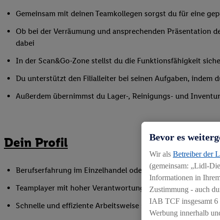
Gemeinsam mit deinen Teamkollegen sorgst du für eine gepf
Ob bei der Verräumung und ansprechenden Präsentation de
dabei
In der Scan&Go-Zone stellst du die Funktionsfähigkeit siche
Du unterstützt den Filialleiter bei seinen Aufgaben, indem
Außerdem übernimmst du Lager-, Reinigungs- und Inventur
Bevor es weiterg
Dein Profil
Wir als
Betreiber der 
(gemeinsam: „Lidl-Dien
Berufserfahrung im Einzelhandel oder einer vergleichbaren 
Informationen in Ihrem
Teamplayer mit hoher Verantwortungsbereitschaft und Spaß
Zustimmung - auch dur
IAB TCF insgesamt
6
Schnelle und effiziente Arbeitsweise sowie Anpassungsfäh
Werbung innerhalb und