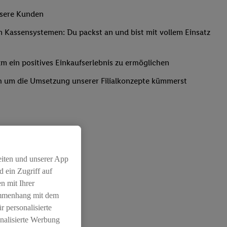
nsere Kunden
Kassensystemen: Du packst an und bist mit vollem Einsatz
um ein positives Einkaufserlebnis zu ermöglichen
ich um die Umsetzung unserer Filialkonzepte kümmerst
eiten und unserer App
 ein Zugriff auf
chichtleitung
n mit Ihrer
ammenhang mit dem
r personalisierte
nalisierte Werbung