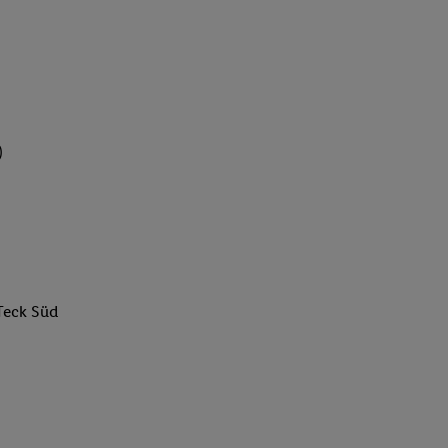
)
Teck Süd