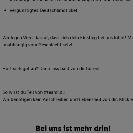
Ihnen personalisierte
Vergünstigtes Deutschlandticket
auch Ihre in einen Ha
Zudem erlauben Sie u
Technologie in den Lid
Sie verfügbar ist. Wenn
Wir legen Wert darauf, dass sich dein Einstieg bei uns lohnt! M
Adresse und einer Kun
unabhängig vom Geschlecht setzt.
werden diese Kennung 
Lidl-Diensten zu erfas
werden, die von Dritte
Hört sich gut an? Dann lass bald von dir hören!
können Ihre Einwilligu
Möglichkeit, Ihre Einw
(„consenthub“)
oder üb
Marketing“ am unteren 
So wirst du Teil von #teamlidl:
finden Sie in den
Date
Wir benötigen kein Anschreiben und Lebenslauf von dir. Klick e
Durch einen Klick auf
Klick auf „Zustimmen“
sämtlicher genannten P
Bei uns ist mehr drin!
Ihre Einwilligung jede