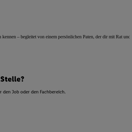
elne
ig benannten Zwecke
g, Bereitstellung und
dlichen Quellen,
telter Informationen,
ennen – begleitet von einem persönlichen Paten, der dir mit Rat und Ta
-basierten Utiq-
 Speichern von
ngebote. Analyse
ellen. Verwendung
Stelle?
ung von Profilen
er den Job oder den Fachbereich.