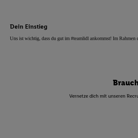
Datenschutzbestimmu
Verwendungszwecke ode
und Funktionen im Ra
Gewährleistung der Si
Dein Einstieg
Anzeige von Werbung u
Verknüpfung verschiede
Uns ist wichtig, dass du gut im #teamlidl ankommst! Im Rahmen dei
Messung des Erfolgs 
Technologie für digita
Verwendung genauer
oder Zugriff auf I
von Zielgruppen d
Brauch
reduzierter Daten
zur Auswahl person
Vernetze dich mit unseren Recru
Liste der Partn