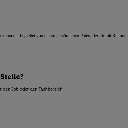
elne
ig benannten Zwecke
g, Bereitstellung und
dlichen Quellen,
telter Informationen,
ennen – begleitet von einem persönlichen Paten, der dir mit Rat und Ta
-basierten Utiq-
 Speichern von
ngebote. Analyse
ellen. Verwendung
Stelle?
ung von Profilen
er den Job oder den Fachbereich.