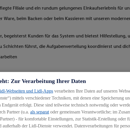
legte Filiale und ein rundum gelungenes Einkaufserlebnis für u
r Ware, beim Backen oder beim Kassieren mit unseren modernen 
r, begeisterst Kunden für das System und bietest Hilfestellung, 
 du Schichten führst, die Aufgabenverteilung koordinierst und d
arbeiten
eht: Zur Verarbeitung Ihrer Daten
Lidl-Webseiten und Lidl-Apps
verarbeiten Ihre Daten auf unseren Webs
ste“) mittels verschiedener Techniken, mit denen eine Speicherung und
Branche mit idealerweise erster Führungserfahrung z. B. in der S
 Endgerät erfolgt. Diese sind teilweise technisch notwendig oder werde
 daran, andere zu begeistern und zu motivieren
ch Partner (u.a.
als separat
oder gemeinsam Verantwortliche; im Zus
Partner) - für komfortable Einstellungen, zur Statistik-Erstellung oder fü
igkeit an wechselnde Aufgaben
 außerhalb der Lidl-Dienste verwendet. Datenverarbeitungen für perso