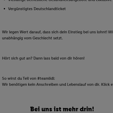
Ihnen personalisierte
Vergünstigtes Deutschlandticket
auch Ihre in einen Ha
Zudem erlauben Sie u
Technologie in den Lid
Sie verfügbar ist. Wenn
Wir legen Wert darauf, dass sich dein Einstieg bei uns lohnt! M
Adresse und einer Kun
unabhängig vom Geschlecht setzt.
werden diese Kennung 
Lidl-Diensten zu erfas
werden, die von Dritte
Hört sich gut an? Dann lass bald von dir hören!
können Ihre Einwilligu
Möglichkeit, Ihre Einw
(„consenthub“)
oder üb
Marketing“ am unteren 
So wirst du Teil von #teamlidl:
finden Sie in den
Date
Wir benötigen kein Anschreiben und Lebenslauf von dir. Klick e
Durch einen Klick auf
Klick auf „Zustimmen“
sämtlicher genannten P
Bei uns ist mehr drin!
Ihre Einwilligung jede