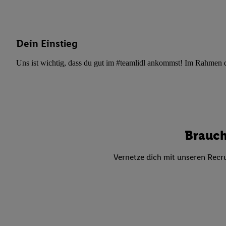
Datenschutzbestimmu
Verwendungszwecke ode
und Funktionen im Ra
Gewährleistung der Si
Dein Einstieg
Anzeige von Werbung u
Verknüpfung verschiede
Uns ist wichtig, dass du gut im #teamlidl ankommst! Im Rahmen dei
Messung des Erfolgs 
Technologie für digita
Verwendung genauer
oder Zugriff auf I
von Zielgruppen d
Brauch
reduzierter Daten
zur Auswahl person
Vernetze dich mit unseren Recru
Liste der Partn