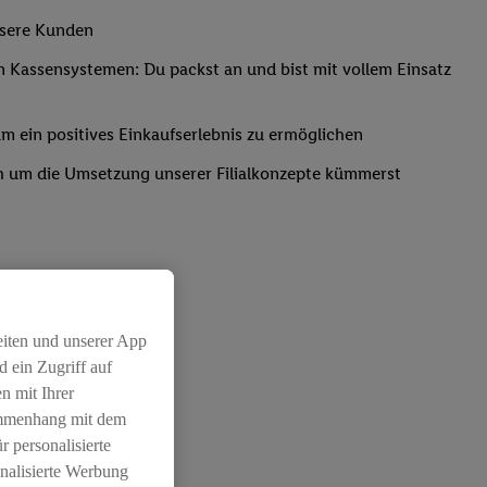
nsere Kunden
Kassensystemen: Du packst an und bist mit vollem Einsatz
um ein positives Einkaufserlebnis zu ermöglichen
ich um die Umsetzung unserer Filialkonzepte kümmerst
eiten und unserer App
 ein Zugriff auf
chichtleitung
n mit Ihrer
ammenhang mit dem
r personalisierte
nalisierte Werbung