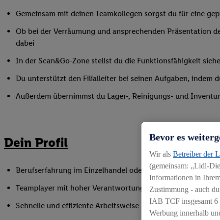
Gemeinsam mit deinen Teamkollegen sorgst du für eine gepf
Ob bei der Verräumung und ansprechenden Präsentation de
dabei
In der Scan&Go-Zone stellst du die Funktionsfähigkeit siche
Du unterstützt den Filialleiter bei seinen Aufgaben, indem
Außerdem übernimmst du Lager-, Reinigungs- und Inventur
Bevor es weiterg
Dein Profil
Wir als
Betreiber der 
(gemeinsam: „Lidl-Dien
Berufserfahrung im Einzelhandel oder einer vergleichbaren 
Informationen in Ihrem
Teamplayer mit hoher Verantwortungsbereitschaft und Spaß
Zustimmung - auch dur
IAB TCF insgesamt
6
Schnelle und effiziente Arbeitsweise sowie Anpassungsfäh
Werbung innerhalb und