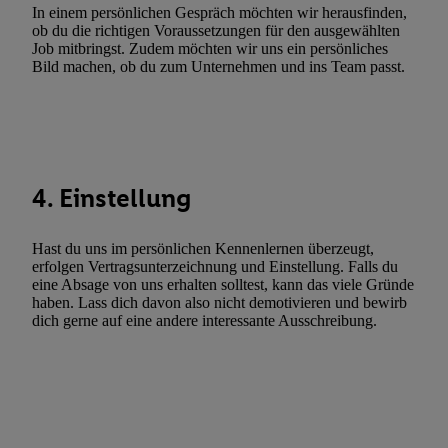
Verwendung genauer Standortdaten. Erstellung von Profilen für 
In einem persönlichen Gespräch möchten wir herausfinden,
ob du die richtigen Voraussetzungen für den ausgewählten
Werbung. Speichern von oder Zugriff auf Informationen auf ei
Job mitbringst. Zudem möchten wir uns ein persönliches
Entwicklung und Verbesserung der Angebote. Analyse von Zie
Bild machen, ob du zum Unternehmen und ins Team passt.
Statistiken oder Kombinationen von Daten aus verschiedenen Q
Verwendung reduzierter Daten zur Auswahl von Werbeanzeige
Werbeleistung. Verwendung von Profilen zur Auswahl personali
Werbung.
Liste der Partner (Lieferanten)
4. Einstellung
Hast du uns im persönlichen Kennenlernen überzeugt,
erfolgen Vertragsunterzeichnung und Einstellung. Falls du
eine Absage von uns erhalten solltest, kann das viele Gründe
haben. Lass dich davon also nicht demotivieren und bewirb
dich gerne auf eine andere interessante Ausschreibung.