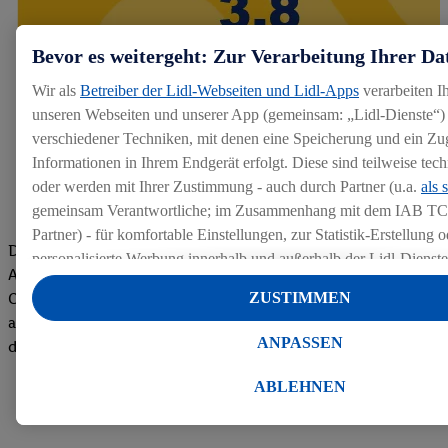
Bevor es weitergeht: Zur Verarbeitung Ihrer Da
Wir als
Betreiber der Lidl-Webseiten und Lidl-Apps
verarbeiten I
unseren Webseiten und unserer App (gemeinsam: „Lidl-Dienste“) 
verschiedener Techniken, mit denen eine Speicherung und ein Zug
Informationen in Ihrem Endgerät erfolgt. Diese sind teilweise te
oder werden mit Ihrer Zustimmung - auch durch Partner (u.a.
als 
gemeinsam Verantwortliche; im Zusammenhang mit dem IAB TC
Partner) - für komfortable Einstellungen, zur Statistik-Erstellung o
Die Bewertungen von aktuellen und ehemaligen Mitarbeitern,
personalisierte Werbung innerhalb und außerhalb der Lidl-Dienst
Azubis und externen Bewerbern haben uns zu einer Top
Datenverarbeitungen für personalisierte Werbung werden durchge
Company gemacht. Wir freuen uns über unseren guten Score
ZUSTIMMEN
Werbung auszusteuern und um Dritten die Ausspielung von Werb
auf dem Arbeitgeber-Bewertungsportal kununu.Hier geht's zu
Lidl-Dienste über die Ihnen und Ihren Haushaltsangehörigen zug
ANPASSEN
den Bewertungen
Endgeräte zu ermöglichen. Sofern Sie Teilnehmer des Lidl Plus-
werden für diese Zwecke auch Daten aus Ihrem Filial-Kaufverhalte
ABLEHNEN
Zudem werden einem der o.g. Partner Daten über Ihr Kaufverhalte
Diensten zur Verfügung gestellt, damit dieser als
eigenständig Ver