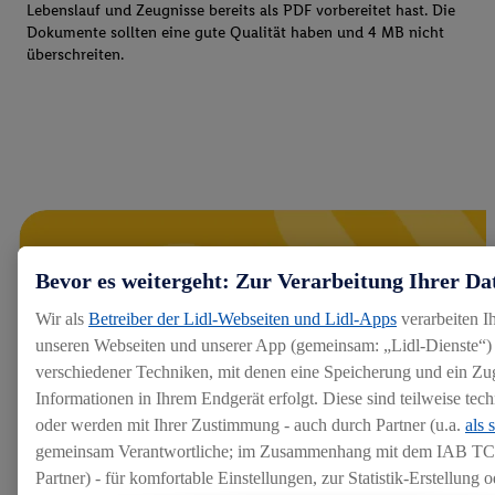
Lebenslauf und Zeugnisse bereits als PDF vorbereitet hast. Die
Dokumente sollten eine gute Qualität haben und 4 MB nicht
überschreiten.
Bevor es weitergeht: Zur Verarbeitung Ihrer Da
Wir als
Betreiber der Lidl-Webseiten und Lidl-Apps
verarbeiten I
unseren Webseiten und unserer App (gemeinsam: „Lidl-Dienste“) 
verschiedener Techniken, mit denen eine Speicherung und ein Zug
Informationen in Ihrem Endgerät erfolgt. Diese sind teilweise te
oder werden mit Ihrer Zustimmung - auch durch Partner (u.a.
als 
gemeinsam Verantwortliche; im Zusammenhang mit dem IAB TC
Partner) - für komfortable Einstellungen, zur Statistik-Erstellung o