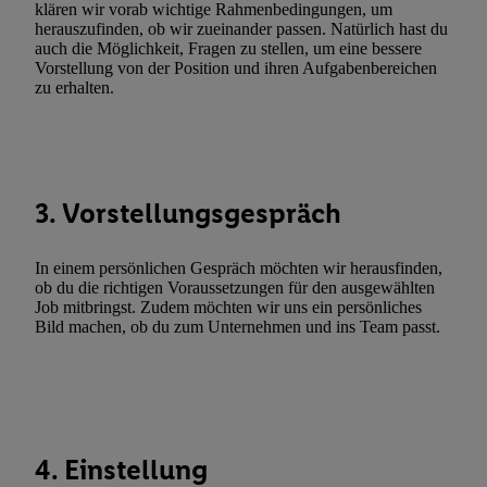
Erfolgsmessung:
klären wir vorab wichtige Rahmenbedingungen, um
herauszufinden, ob wir zueinander passen. Natürlich hast du
Gewährleistung der Sicherheit, Verhinderung und Aufdeckung v
auch die Möglichkeit, Fragen zu stellen, um eine bessere
Fehlerbehebung, Bereitstellung und Anzeige von Werbung und In
Vorstellung von der Position und ihren Aufgabenbereichen
Abgleichung und Kombination von Daten aus unterschiedlichen 
zu erhalten.
Verknüpfung verschiedener Endgeräte, Identifikation von Geräte
automatisch übermittelter Informationen, Messung des Erfolgs vo
Werbekampagnen durch TTD und Nutzung der Telekommunikatio
Utiq-Technologie für digitales Marketing, sowie:
3. Vorstellungsgespräch
Verwendung genauer Standortdaten. Erstellung von Profilen für 
Werbung. Speichern von oder Zugriff auf Informationen auf ei
In einem persönlichen Gespräch möchten wir herausfinden,
Entwicklung und Verbesserung der Angebote. Analyse von Zie
ob du die richtigen Voraussetzungen für den ausgewählten
Statistiken oder Kombinationen von Daten aus verschiedenen Q
Job mitbringst. Zudem möchten wir uns ein persönliches
Bild machen, ob du zum Unternehmen und ins Team passt.
Verwendung reduzierter Daten zur Auswahl von Werbeanzeige
Werbeleistung. Verwendung von Profilen zur Auswahl personali
Werbung.
Liste der Partner (Lieferanten)
4. Einstellung