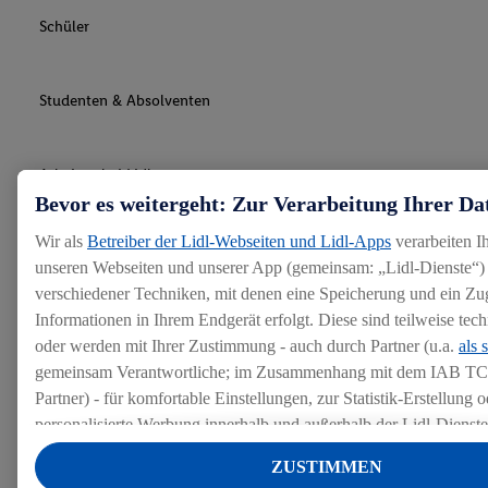
Schüler
Studenten & Absolventen
Arbeiten bei Lidl
Bevor es weitergeht: Zur Verarbeitung Ihrer Da
Wir als
Betreiber der Lidl-Webseiten und Lidl-Apps
verarbeiten I
Bewerbung
unseren Webseiten und unserer App (gemeinsam: „Lidl-Dienste“) 
verschiedener Techniken, mit denen eine Speicherung und ein Zug
Informationen in Ihrem Endgerät erfolgt. Diese sind teilweise te
Lidl als Arbeitgeber
oder werden mit Ihrer Zustimmung - auch durch Partner (u.a.
als 
gemeinsam Verantwortliche; im Zusammenhang mit dem IAB TC
Rechtliches
Partner) - für komfortable Einstellungen, zur Statistik-Erstellung o
personalisierte Werbung innerhalb und außerhalb der Lidl-Dienst
Datenverarbeitungen für personalisierte Werbung werden durchge
ZUSTIMMEN
Werbung auszusteuern und um Dritten die Ausspielung von Werb