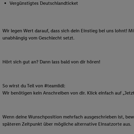
Vergünstigtes Deutschlandticket
Ihnen personalisierte
auch Ihre in einen Ha
Zudem erlauben Sie u
Technologie in den Lid
Wir legen Wert darauf, dass sich dein Einstieg bei uns lohnt! M
Sie verfügbar ist. Wenn
unabhängig vom Geschlecht setzt.
Adresse und einer Kun
werden diese Kennung 
Lidl-Diensten zu erfas
Hört sich gut an? Dann lass bald von dir hören!
werden, die von Dritte
können Ihre Einwilligu
Möglichkeit, Ihre Einw
(„consenthub“)
oder üb
So wirst du Teil von #teamlidl:
Marketing“ am unteren 
Wir benötigen kein Anschreiben von dir. Klick einfach auf „Jetz
finden Sie in den
Date
Durch einen Klick auf
Klick auf „Zustimmen“
Wenn deine Wunschposition mehrfach ausgeschrieben ist, bewir
sämtlicher genannten P
späteren Zeitpunkt über mögliche alternative Einsatzorte aus.
Ihre Einwilligung jede