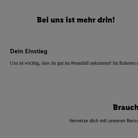
Datenschutzbestimmu
Verwendungszwecke ode
und Funktionen im Ra
Bei uns ist mehr drin!
Gewährleistung der Si
Anzeige von Werbung u
Verknüpfung verschiede
Messung des Erfolgs 
Dein Einstieg
Technologie für digita
Verwendung genauer
Uns ist wichtig, dass du gut im #teamlidl ankommst! Im Rahmen dei
oder Zugriff auf I
von Zielgruppen d
reduzierter Daten
zur Auswahl person
Liste der Partn
Brauch
Vernetze dich mit unseren Recru