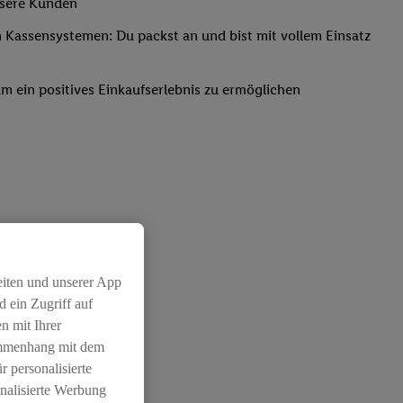
nsere Kunden
Kassensystemen: Du packst an und bist mit vollem Einsatz
um ein positives Einkaufserlebnis zu ermöglichen
eiten und unserer App
 ein Zugriff auf
n mit Ihrer
ammenhang mit dem
r personalisierte
nalisierte Werbung