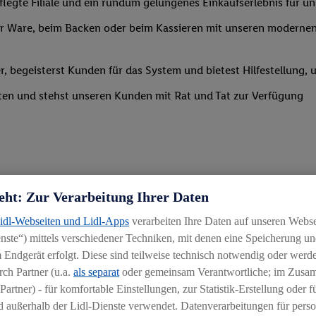
legte Filiale und ein rundum gelungenes Einkaufserlebnis für u
 Ware, beim Backen oder beim Kassieren mit unseren modernen 
r, begeisterst Kunden für das System und bietest Hilfestellung, 
ten und stehst unseren Kunden mit Rat und Tat zur Verfügung
eht: Zur Verarbeitung Ihrer Daten
Lidl-Webseiten und Lidl-Apps
verarbeiten Ihre Daten auf unseren Webs
uereinsteiger
ste“) mittels verschiedener Techniken, mit denen eine Speicherung und
igkeit an wechselnde Aufgaben
 Endgerät erfolgt. Diese sind teilweise technisch notwendig oder werde
ch Partner (u.a.
als separat
oder gemeinsam Verantwortliche; im Zus
chen
Partner) - für komfortable Einstellungen, zur Statistik-Erstellung oder fü
hichtmodellen in Absprache mit der Führungskraft
 außerhalb der Lidl-Dienste verwendet. Datenverarbeitungen für perso