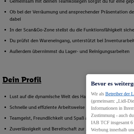
Gemeinsam mit deinen Teamkollegen sorgst du für eine gepf
Ob bei der Verräumung und ansprechender Präsentation der
dabei
In der Scan&Go-Zone stellst du die Funktionsfähigkeit siche
Du prüfst den Wareneingang, unterstützt bei Inventurarbei
Außerdem übernimmst du Lager- und Reinigungsarbeiten
Dein Profil
Bevor es weiterg
Wir als
Betreiber der 
Lust auf die dynamische Welt des Handels, gerne auch als Q
(gemeinsam: „Lidl-Dien
Schnelle und effiziente Arbeitsweise sowie Anpassungsfäh
Informationen in Ihrem
Zustimmung - auch dur
Teamgeist, Freundlichkeit und Spaß am Umgang mit Mens
IAB TCF insgesamt
6
Zuverlässigkeit und Bereitschaft zur Arbeit in flexiblen Sc
Werbung innerhalb und