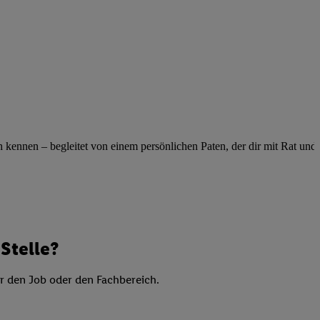
elne
ig benannten Zwecke
g, Bereitstellung und
dlichen Quellen,
telter Informationen,
-basierten Utiq-
 Speichern von
ennen – begleitet von einem persönlichen Paten, der dir mit Rat und Ta
ngebote. Analyse
ellen. Verwendung
ung von Profilen
Stelle?
er den Job oder den Fachbereich.