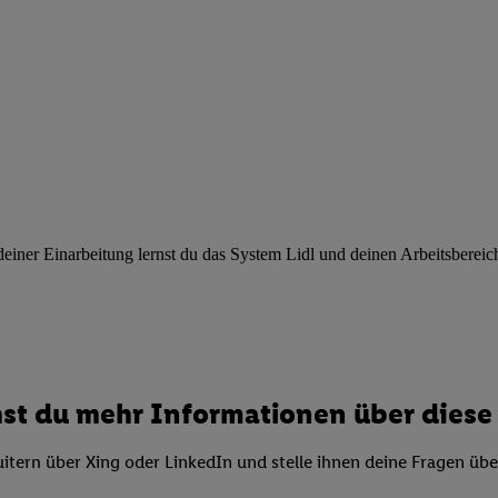
ngen
.
Die Impressen finden Sie hier.
Unter „Anpassen“ können Sie einz
r Partner zulassen; das gilt auch für die nachfolgend schlagwortart
hmen des Einsatzes des IAB TCF für Werbung und Erfolgsmessung:
cherheit, Verhinderung und Aufdeckung von Betrug und Fehlerbehebun
nd Inhalten, Abgleichung und Kombination von Daten aus unterschie
ner Endgeräte, Identifikation von Geräten anhand automatisch übermit
von Werbekampagnen durch TTD und Nutzung der Telekommunikations
les Marketing, sowie:
 Standortdaten. Erstellung von Profilen für personalisierte Werbung.
nformationen auf einem Endgerät. Entwicklung und Verbesserung der A
ner Einarbeitung lernst du das System Lidl und deinen Arbeitsbereich k
urch Statistiken oder Kombinationen von Daten aus verschiedenen Qu
 zur Auswahl von Werbeanzeigen. Messung der Werbeleistung. Verwend
alisierter Werbung.
er (Lieferanten)
st du mehr Informationen über diese 
itern über Xing oder LinkedIn und stelle ihnen deine Fragen üb