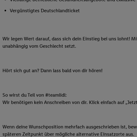
Ihnen personalisierte
Vergünstigtes Deutschlandticket
auch Ihre in einen Ha
Zudem erlauben Sie u
Technologie in den Lid
Sie verfügbar ist. Wenn
Wir legen Wert darauf, dass sich dein Einstieg bei uns lohnt! M
Adresse und einer Kun
unabhängig vom Geschlecht setzt.
werden diese Kennung 
Lidl-Diensten zu erfas
werden, die von Dritte
Hört sich gut an? Dann lass bald von dir hören!
können Ihre Einwilligu
Möglichkeit, Ihre Einw
(„consenthub“)
oder üb
Marketing“ am unteren 
So wirst du Teil von #teamlidl:
finden Sie in den
Date
Wir benötigen kein Anschreiben von dir. Klick einfach auf „Jetz
Durch einen Klick auf
Klick auf „Zustimmen“
sämtlicher genannten P
Wenn deine Wunschposition mehrfach ausgeschrieben ist, bewir
Ihre Einwilligung jede
späteren Zeitpunkt über mögliche alternative Einsatzorte aus.