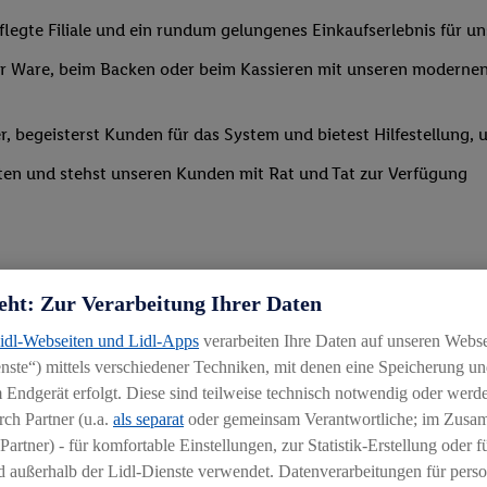
legte Filiale und ein rundum gelungenes Einkaufserlebnis für u
 Ware, beim Backen oder beim Kassieren mit unseren modernen 
r, begeisterst Kunden für das System und bietest Hilfestellung, 
ten und stehst unseren Kunden mit Rat und Tat zur Verfügung
eht: Zur Verarbeitung Ihrer Daten
Lidl-Webseiten und Lidl-Apps
verarbeiten Ihre Daten auf unseren Webs
ste“) mittels verschiedener Techniken, mit denen eine Speicherung und
uereinsteiger
 Endgerät erfolgt. Diese sind teilweise technisch notwendig oder werde
igkeit an wechselnde Aufgaben
ch Partner (u.a.
als separat
oder gemeinsam Verantwortliche; im Zus
Partner) - für komfortable Einstellungen, zur Statistik-Erstellung oder fü
chen
 außerhalb der Lidl-Dienste verwendet. Datenverarbeitungen für perso