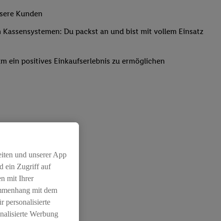
nsere Kunden
Kassensystemen: Du packst an und bist mit vollem Einsatz
um ein positives Einkaufserlebnis zu ermöglichen
eiten und unserer App
 ein Zugriff auf
n mit Ihrer
ammenhang mit dem
r personalisierte
nalisierte Werbung