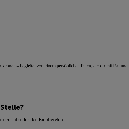
elne
ig benannten Zwecke
g, Bereitstellung und
dlichen Quellen,
telter Informationen,
-basierten Utiq-
 Speichern von
ngebote. Analyse
ennen – begleitet von einem persönlichen Paten, der dir mit Rat und Ta
ellen. Verwendung
ung von Profilen
Stelle?
er den Job oder den Fachbereich.