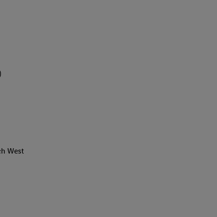
)
ch West