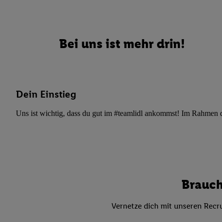
Datenschutzbestimmu
Verwendungszwecke ode
und Funktionen im Ra
Gewährleistung der Si
Bei uns ist mehr drin!
Anzeige von Werbung u
Verknüpfung verschiede
Messung des Erfolgs 
Technologie für digita
Dein Einstieg
Verwendung genauer
oder Zugriff auf I
Uns ist wichtig, dass du gut im #teamlidl ankommst! Im Rahmen dei
von Zielgruppen d
reduzierter Daten
zur Auswahl person
Liste der Partn
Brauch
Vernetze dich mit unseren Recru