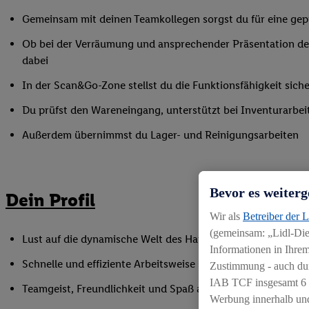
Gemeinsam mit deinen Teamkollegen sorgst du für eine gepf
Ob bei der Verräumung und ansprechender Präsentation der
dabei
In der Scan&Go-Zone stellst du die Funktionsfähigkeit siche
Du prüfst den Wareneingang, unterstützt bei Inventurarbei
Außerdem übernimmst du Lager- und Reinigungsarbeiten
Bevor es weiterg
Dein Profil
Wir als
Betreiber der 
(gemeinsam: „Lidl-Dien
Lust auf die dynamische Welt des Handels, gerne auch als Q
Informationen in Ihrem
Schnelle und effiziente Arbeitsweise sowie Anpassungsfäh
Zustimmung - auch dur
IAB TCF insgesamt
6
Teamgeist, Freundlichkeit und Spaß am Umgang mit Mens
Werbung innerhalb und