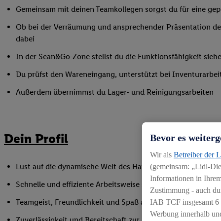
Gemeinsam mit deinen Teamkollegen sorgst du für eine gepf
Ob bei der Verräumung und ansprechender Präsentation der
dabei
In der Scan&Go-Zone stellst du die Funktionsfähigkeit siche
Du prüfst den Wareneingang, unterstützt bei Inventurarbei
Außerdem übernimmst du Lager- und Reinigungsarbeiten
Dein Profil
Bevor es weiterg
Wir als
Betreiber der 
Lust auf die dynamische Welt des Handels, gerne auch als Q
(gemeinsam: „Lidl-Dien
Informationen in Ihrem
Schnelle und effiziente Arbeitsweise sowie Anpassungsfäh
Zustimmung - auch dur
Teamgeist, Freundlichkeit und Spaß am Umgang mit Mens
IAB TCF insgesamt
6
Werbung innerhalb und
Zuverlässigkeit und Bereitschaft zur Arbeit in flexiblen Sc