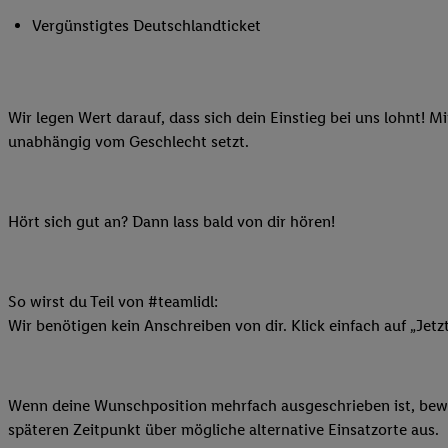
Ihnen personalisierte
Vergünstigtes Deutschlandticket
auch Ihre in einen Ha
Zudem erlauben Sie u
Technologie in den Lid
Sie verfügbar ist. Wenn
Wir legen Wert darauf, dass sich dein Einstieg bei uns lohnt! M
Adresse und einer Kun
unabhängig vom Geschlecht setzt.
werden diese Kennung 
Lidl-Diensten zu erfas
werden, die von Dritte
Hört sich gut an? Dann lass bald von dir hören!
können Ihre Einwilligu
Möglichkeit, Ihre Einw
(„consenthub“)
oder üb
So wirst du Teil von #teamlidl:
Marketing“ am unteren 
Wir benötigen kein Anschreiben von dir. Klick einfach auf „Jetz
finden Sie in den
Date
Durch einen Klick auf
Klick auf „Zustimmen“
sämtlicher genannten P
Wenn deine Wunschposition mehrfach ausgeschrieben ist, bewir
Ihre Einwilligung jede
späteren Zeitpunkt über mögliche alternative Einsatzorte aus.