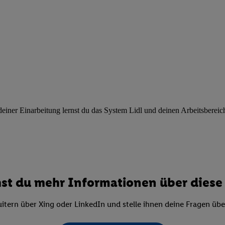
ngen
.
Die Impressen finden Sie hier.
Unter „Anpassen“ können Sie einz
r Partner zulassen; das gilt auch für die nachfolgend schlagwortart
hmen des Einsatzes des IAB TCF für Werbung und Erfolgsmessung:
cherheit, Verhinderung und Aufdeckung von Betrug und Fehlerbehebun
nd Inhalten, Abgleichung und Kombination von Daten aus unterschie
ner Endgeräte, Identifikation von Geräten anhand automatisch übermit
von Werbekampagnen durch TTD und Nutzung der Telekommunikations
les Marketing, sowie:
 Standortdaten. Erstellung von Profilen für personalisierte Werbung.
ner Einarbeitung lernst du das System Lidl und deinen Arbeitsbereich k
nformationen auf einem Endgerät. Entwicklung und Verbesserung der A
urch Statistiken oder Kombinationen von Daten aus verschiedenen Qu
 zur Auswahl von Werbeanzeigen. Messung der Werbeleistung. Verwend
alisierter Werbung.
er (Lieferanten)
st du mehr Informationen über diese 
itern über Xing oder LinkedIn und stelle ihnen deine Fragen üb