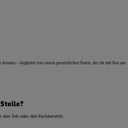
elne
ig benannten Zwecke
g, Bereitstellung und
dlichen Quellen,
telter Informationen,
-basierten Utiq-
 Speichern von
ennen – begleitet von einem persönlichen Paten, der dir mit Rat und Ta
ngebote. Analyse
ellen. Verwendung
ung von Profilen
Stelle?
er den Job oder den Fachbereich.