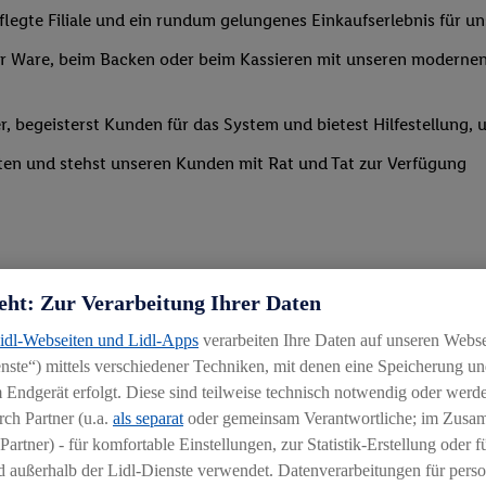
legte Filiale und ein rundum gelungenes Einkaufserlebnis für u
 Ware, beim Backen oder beim Kassieren mit unseren modernen 
r, begeisterst Kunden für das System und bietest Hilfestellung, 
ten und stehst unseren Kunden mit Rat und Tat zur Verfügung
eht: Zur Verarbeitung Ihrer Daten
Lidl-Webseiten und Lidl-Apps
verarbeiten Ihre Daten auf unseren Webs
uereinsteiger
ste“) mittels verschiedener Techniken, mit denen eine Speicherung und
 Endgerät erfolgt. Diese sind teilweise technisch notwendig oder werde
igkeit an wechselnde Aufgaben
ch Partner (u.a.
als separat
oder gemeinsam Verantwortliche; im Zus
chen
Partner) - für komfortable Einstellungen, zur Statistik-Erstellung oder fü
 außerhalb der Lidl-Dienste verwendet. Datenverarbeitungen für perso
hichtmodellen in Absprache mit der Führungskraft