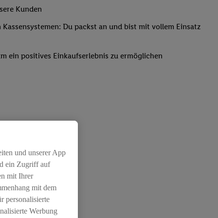
nsere Kunden
Kassensystemen: Du packst an und bist mit vollem Einsatz
um ein positives Einkaufserlebnis zu ermöglichen
eiten und unserer App
 ein Zugriff auf
n mit Ihrer
ammenhang mit dem
r personalisierte
nalisierte Werbung