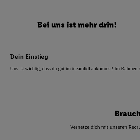
Datenschutzbestimmu
Verwendungszwecke ode
und Funktionen im Ra
Bei uns ist mehr drin!
Gewährleistung der Si
Anzeige von Werbung u
Verknüpfung verschiede
Messung des Erfolgs 
Technologie für digita
Dein Einstieg
Verwendung genauer
Uns ist wichtig, dass du gut im #teamlidl ankommst! Im Rahmen dei
oder Zugriff auf I
von Zielgruppen d
reduzierter Daten
zur Auswahl person
Liste der Partn
Brauch
Vernetze dich mit unseren Recru