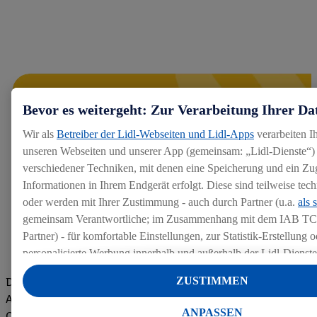
Bevor es weitergeht: Zur Verarbeitung Ihrer Da
Wir als
Betreiber der Lidl-Webseiten und Lidl-Apps
verarbeiten I
unseren Webseiten und unserer App (gemeinsam: „Lidl-Dienste“) 
verschiedener Techniken, mit denen eine Speicherung und ein Zug
Informationen in Ihrem Endgerät erfolgt. Diese sind teilweise te
oder werden mit Ihrer Zustimmung - auch durch Partner (u.a.
als 
gemeinsam Verantwortliche; im Zusammenhang mit dem IAB TC
Partner) - für komfortable Einstellungen, zur Statistik-Erstellung o
personalisierte Werbung innerhalb und außerhalb der Lidl-Dienst
Datenverarbeitungen für personalisierte Werbung werden durchge
ZUSTIMMEN
Die Bewertungen von aktuellen und ehemaligen Mitarbeitern,
Werbung auszusteuern und um Dritten die Ausspielung von Werb
Azubis und externen Bewerbern haben uns zu einer Top
Lidl-Dienste über die Ihnen und Ihren Haushaltsangehörigen zug
ANPASSEN
Company gemacht. Wir freuen uns über unseren guten Score