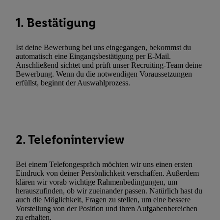
widerrufen - jederzeit auch über
das Datenschutzportal von Utiq
1. Bestätigung
(„consenthub“)
oder über „Anpassen“/„Nutzung der Telekommunik
Utiq-Technologie für digitales Marketing“ am unteren Ende diese
(nur für die Lidl-Dienste) widerrufen. Weitere Informationen finde
Ist deine Bewerbung bei uns eingegangen, bekommst du
automatisch eine Eingangsbestätigung per E-Mail.
den
Datenschutzbestimmungen von Utiq
.
Anschließend sichtet und prüft unser Recruiting-Team deine
Durch einen Klick auf „Ablehnen“ können Sie nur den Einsatz n
Bewerbung. Wenn du die notwendigen Voraussetzungen
Techniken zulassen. Durch einen Klick auf „Zustimmen“ stimmen 
erfüllst, beginnt der Auswahlprozess.
Verarbeitungen zu sämtlichen vorgenannten Zwecken unter Einbi
genannten Partner zu. Weitere Informationen, auch zur Speicherd
und zu Ihrem Recht, Ihre Einwilligung jederzeit mit Wirkung für 
widerrufen, finden Sie in unseren
Datenschutzbestimmungen
.
Die
2. Telefoninterview
Sie hier.
Unter „Anpassen“ können Sie einzelne Verwendungszwe
zulassen; das gilt auch für die nachfolgend schlagwortartig bena
Funktionen im Rahmen des Einsatzes des IAB TCF für Werbung
Bei einem Telefongespräch möchten wir uns einen ersten
Eindruck von deiner Persönlichkeit verschaffen. Außerdem
Erfolgsmessung:
klären wir vorab wichtige Rahmenbedingungen, um
Gewährleistung der Sicherheit, Verhinderung und Aufdeckung v
herauszufinden, ob wir zueinander passen. Natürlich hast du
Fehlerbehebung, Bereitstellung und Anzeige von Werbung und In
auch die Möglichkeit, Fragen zu stellen, um eine bessere
Vorstellung von der Position und ihren Aufgabenbereichen
Abgleichung und Kombination von Daten aus unterschiedlichen 
zu erhalten.