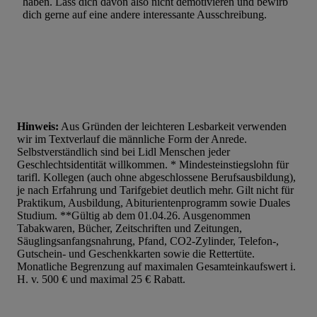
haben. Lass dich davon also nicht demotivieren und bewirb
dich gerne auf eine andere interessante Ausschreibung.
Hinweis:
Aus Gründen der leichteren Lesbarkeit verwenden
wir im Textverlauf die männliche Form der Anrede.
Selbstverständlich sind bei Lidl Menschen jeder
Geschlechtsidentität willkommen. * Mindesteinstiegslohn für
tarifl. Kollegen (auch ohne abgeschlossene Berufsausbildung),
je nach Erfahrung und Tarifgebiet deutlich mehr. Gilt nicht für
Praktikum, Ausbildung, Abiturientenprogramm sowie Duales
Studium. **Gültig ab dem 01.04.26. Ausgenommen
Tabakwaren, Bücher, Zeitschriften und Zeitungen,
Säuglingsanfangsnahrung, Pfand, CO2-Zylinder, Telefon-,
Gutschein- und Geschenkkarten sowie die Rettertüte.
Monatliche Begrenzung auf maximalen Gesamteinkaufswert i.
H. v. 500 € und maximal 25 € Rabatt.