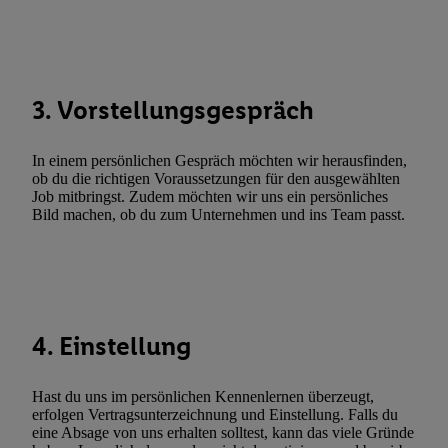
Verknüpfung verschiedener Endgeräte, Identifikation von Geräte
automatisch übermittelter Informationen, Messung des Erfolgs vo
Werbekampagnen durch TTD und Nutzung der Telekommunikatio
Utiq-Technologie für digitales Marketing, sowie:
3. Vorstellungsgespräch
Verwendung genauer Standortdaten. Erstellung von Profilen für 
Werbung. Speichern von oder Zugriff auf Informationen auf ei
Entwicklung und Verbesserung der Angebote. Analyse von Zie
In einem persönlichen Gespräch möchten wir herausfinden,
ob du die richtigen Voraussetzungen für den ausgewählten
Statistiken oder Kombinationen von Daten aus verschiedenen Q
Job mitbringst. Zudem möchten wir uns ein persönliches
Verwendung reduzierter Daten zur Auswahl von Werbeanzeige
Bild machen, ob du zum Unternehmen und ins Team passt.
Werbeleistung. Verwendung von Profilen zur Auswahl personali
Werbung.
Liste der Partner (Lieferanten)
4. Einstellung
Hast du uns im persönlichen Kennenlernen überzeugt,
erfolgen Vertragsunterzeichnung und Einstellung. Falls du
eine Absage von uns erhalten solltest, kann das viele Gründe