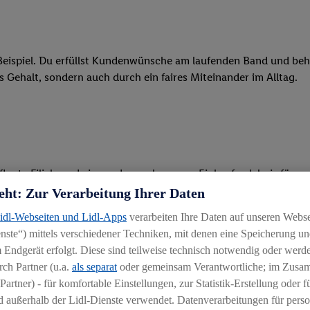
eispiel. Du erfüllst Kundenwünsche am laufenden Band und behäl
res Gehalt, sondern auch durch ein faires Miteinander im Alltag.
legte Filiale und ein rundum gelungenes Einkaufserlebnis für u
eht: Zur Verarbeitung Ihrer Daten
 Ware, beim Backen oder beim Kassieren mit unseren modernen 
Lidl-Webseiten und Lidl-Apps
verarbeiten Ihre Daten auf unseren Webs
ste“) mittels verschiedener Techniken, mit denen eine Speicherung und
r, begeisterst Kunden für das System und bietest Hilfestellung, 
 Endgerät erfolgt. Diese sind teilweise technisch notwendig oder werde
ten und stehst unseren Kunden mit Rat und Tat zur Verfügung
ch Partner (u.a.
als separat
oder gemeinsam Verantwortliche; im Zus
Partner) - für komfortable Einstellungen, zur Statistik-Erstellung oder fü
 außerhalb der Lidl-Dienste verwendet. Datenverarbeitungen für perso