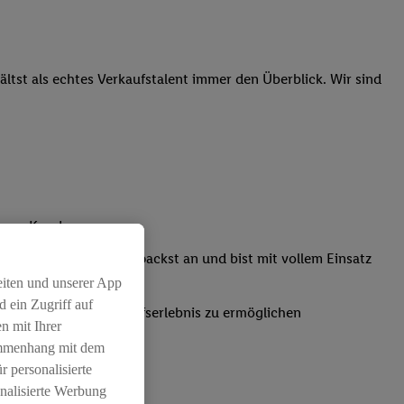
tst als echtes Verkaufstalent immer den Überblick. Wir sind
nsere Kunden
Kassensystemen: Du packst an und bist mit vollem Einsatz
eiten und unserer App
 ein Zugriff auf
um ein positives Einkaufserlebnis zu ermöglichen
n mit Ihrer
ammenhang mit dem
r personalisierte
nalisierte Werbung