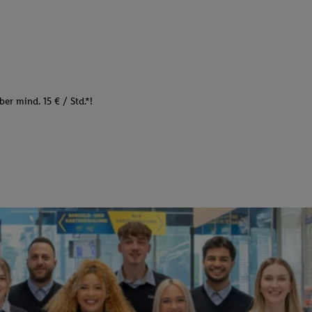
er mind. 15 € / Std.*!