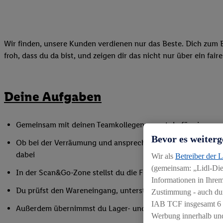
Wir finden, unsere Kunden verdienen nur das Beste. Dich zum B
froh, dass du da bist, und zeigen dir das nicht nur über ein fai
Deine Aufgaben
Gemeinsam mit deinen Teamkollegen sorgst du für eine gepf
Bevor es weiterg
Ob bei der Verräumung und ansprechender Präsentation der
dabei
Wir als
Betreiber der 
(gemeinsam: „Lidl-Dien
In der Scan&Go-Zone stellst du die Funktionsfähigkeit siche
Informationen in Ihrem
Du prüfst den Wareneingang, unterstützt bei Inventurarbei
Zustimmung - auch dur
IAB TCF insgesamt
6
Außerdem übernimmst du Lager- und Reinigungsarbeiten
Werbung innerhalb und