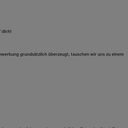
elne
ig benannten Zwecke
g, Bereitstellung und
dlichen Quellen,
 dich!
telter Informationen,
-basierten Utiq-
Bewerbung grundsätzlich überzeugt, tauschen wir uns zu einem
 Speichern von
ngebote. Analyse
ellen. Verwendung
ung von Profilen