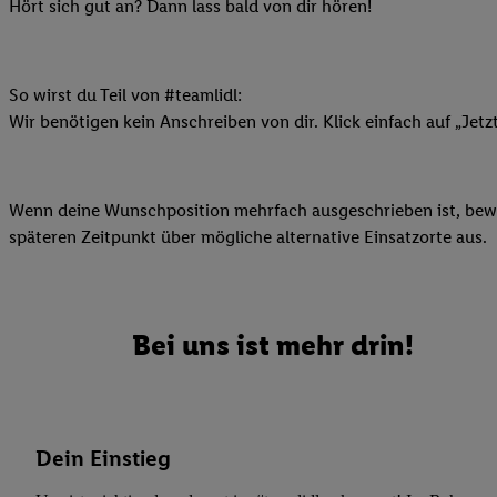
Datenschutzbestimmu
Hört sich gut an? Dann lass bald von dir hören!
Verwendungszwecke ode
und Funktionen im Ra
Gewährleistung der Si
So wirst du Teil von #teamlidl:
Anzeige von Werbung u
Wir benötigen kein Anschreiben von dir. Klick einfach auf „Jetz
Verknüpfung verschiede
Messung des Erfolgs 
Technologie für digita
Wenn deine Wunschposition mehrfach ausgeschrieben ist, bewir
Verwendung genauer
späteren Zeitpunkt über mögliche alternative Einsatzorte aus.
oder Zugriff auf I
von Zielgruppen d
reduzierter Daten
zur Auswahl person
Bei uns ist mehr drin!
Liste der Partn
Dein Einstieg