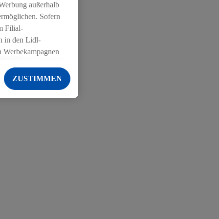
 Werbung außerhalb
ermöglichen. Sofern
 Filial-
 in den Lidl-
on Werbekampagnen
 anderen Diensten
ZUSTIMMEN
ng der Lidl-Dienste,
er Geschlecht -
g einschließlich dem
von Zielgruppen
erarbeitungen auch
on Angeboten sowie
ich in Ihr
ail-Adresse von uns
 um daraus eine
 sogleich
zu erkennen und