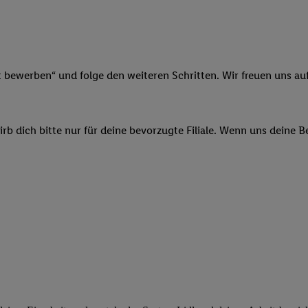
ngen
.
Die Impressen finden Sie hier.
Unter „Anpassen“ können Sie einz
r Partner zulassen; das gilt auch für die nachfolgend schlagwortart
hmen des Einsatzes des IAB TCF für Werbung und Erfolgsmessung:
cherheit, Verhinderung und Aufdeckung von Betrug und Fehlerbehebun
nd Inhalten, Abgleichung und Kombination von Daten aus unterschie
t bewerben“ und folge den weiteren Schritten. Wir freuen uns auf
ner Endgeräte, Identifikation von Geräten anhand automatisch übermit
von Werbekampagnen durch TTD und Nutzung der Telekommunikations
les Marketing, sowie:
b dich bitte nur für deine bevorzugte Filiale. Wenn uns deine 
 Standortdaten. Erstellung von Profilen für personalisierte Werbung.
nformationen auf einem Endgerät. Entwicklung und Verbesserung der A
urch Statistiken oder Kombinationen von Daten aus verschiedenen Qu
 zur Auswahl von Werbeanzeigen. Messung der Werbeleistung. Verwend
alisierter Werbung.
er (Lieferanten)