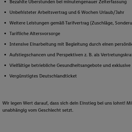
Bezahlte Überstunden bei minutengenauer Zeiterfassung
Ihnen personalisierte
Unbefristeter Arbeitsvertrag und 6 Wochen Urlaub/Jahr
auch Ihre in einen Ha
Zudem erlauben Sie u
Weitere Leistungen gemäß Tarifvertrag (Zuschläge, Sonderur
Technologie in den Lid
Tarifliche Altersvorsorge
Sie verfügbar ist. Wenn
Adresse und einer Kun
Intensive Einarbeitung mit Begleitung durch einen persönl
werden diese Kennung 
Aufstiegschancen und Perspektiven z. B. als Vertretungskra
Lidl-Diensten zu erfas
werden, die von Dritte
Vielfältige betriebliche Gesundheitsangebote und exklusiv
können Ihre Einwilligu
Vergünstigtes Deutschlandticket
Möglichkeit, Ihre Einw
(„consenthub“)
oder üb
Marketing“ am unteren 
finden Sie in den
Date
Wir legen Wert darauf, dass sich dein Einstieg bei uns lohnt! M
Durch einen Klick auf
unabhängig vom Geschlecht setzt.
Klick auf „Zustimmen“
sämtlicher genannten P
Ihre Einwilligung jede