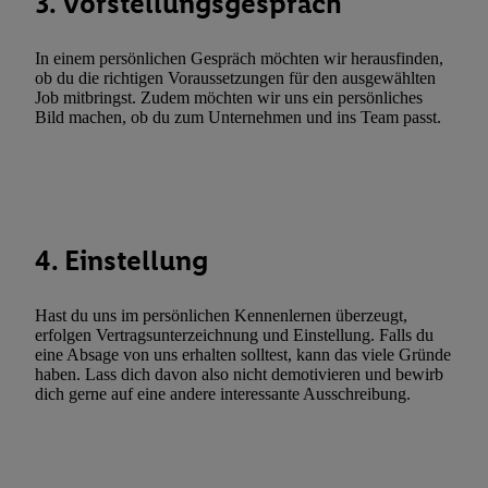
3. Vorstellungsgespräch
Werbekampagnen durch TTD und Nutzung der Telekommunikatio
Utiq-Technologie für digitales Marketing, sowie:
In einem persönlichen Gespräch möchten wir herausfinden,
ob du die richtigen Voraussetzungen für den ausgewählten
Verwendung genauer Standortdaten. Erstellung von Profilen für 
Job mitbringst. Zudem möchten wir uns ein persönliches
Werbung. Speichern von oder Zugriff auf Informationen auf ei
Bild machen, ob du zum Unternehmen und ins Team passt.
Entwicklung und Verbesserung der Angebote. Analyse von Zie
Statistiken oder Kombinationen von Daten aus verschiedenen Q
Verwendung reduzierter Daten zur Auswahl von Werbeanzeige
Werbeleistung. Verwendung von Profilen zur Auswahl personali
Werbung.
4. Einstellung
Liste der Partner (Lieferanten)
Hast du uns im persönlichen Kennenlernen überzeugt,
erfolgen Vertragsunterzeichnung und Einstellung. Falls du
eine Absage von uns erhalten solltest, kann das viele Gründe
haben. Lass dich davon also nicht demotivieren und bewirb
dich gerne auf eine andere interessante Ausschreibung.