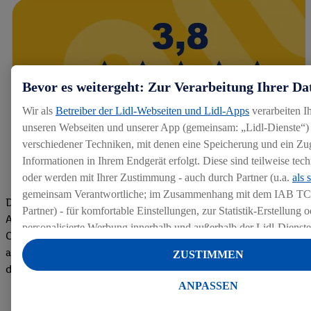
Bevor es weitergeht: Zur Verarbeitung Ihrer Da
Wir als
Betreiber der Lidl-Webseiten und Lidl-Apps
verarbeiten I
unseren Webseiten und unserer App (gemeinsam: „Lidl-Dienste“) 
verschiedener Techniken, mit denen eine Speicherung und ein Zug
Informationen in Ihrem Endgerät erfolgt. Diese sind teilweise te
oder werden mit Ihrer Zustimmung - auch durch Partner (u.a.
als 
gemeinsam Verantwortliche; im Zusammenhang mit dem IAB TC
Die Bewertungen von aktuellen und ehemaligen Mitarbeitern,
Partner) - für komfortable Einstellungen, zur Statistik-Erstellung o
Azubis und externen Bewerbern haben uns zu einer Top
personalisierte Werbung innerhalb und außerhalb der Lidl-Dienst
Company gemacht. Wir freuen uns über unseren guten Score
Datenverarbeitungen für personalisierte Werbung werden durchge
auf dem Arbeitgeber-Bewertungsportal kununu.Hier geht's zu
ZUSTIMMEN
Werbung auszusteuern und um Dritten die Ausspielung von Werb
den Bewertungen
Lidl-Dienste über die Ihnen und Ihren Haushaltsangehörigen zug
ANPASSEN
Endgeräte zu ermöglichen. Sofern Sie Teilnehmer des Lidl Plus-
werden für diese Zwecke auch Daten aus Ihrem Filial-Kaufverhalte