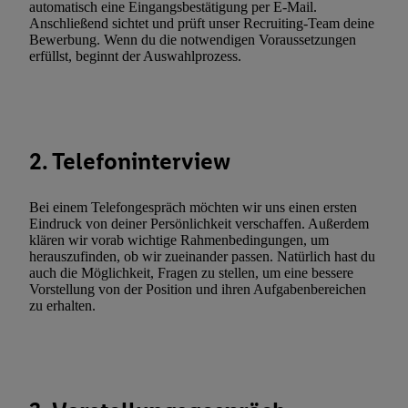
automatisch eine Eingangsbestätigung per E-Mail.
(„consenthub“)
oder über „Anpassen“/„Nutzung der Telekommunik
Anschließend sichtet und prüft unser Recruiting-Team deine
Utiq-Technologie für digitales Marketing“ am unteren Ende diese
Bewerbung. Wenn du die notwendigen Voraussetzungen
erfüllst, beginnt der Auswahlprozess.
(nur für die Lidl-Dienste) widerrufen. Weitere Informationen finde
den
Datenschutzbestimmungen von Utiq
.
Durch einen Klick auf „Ablehnen“ können Sie nur den Einsatz n
Techniken zulassen. Durch einen Klick auf „Zustimmen“ stimmen 
Verarbeitungen zu sämtlichen vorgenannten Zwecken unter Einbi
2. Telefoninterview
genannten Partner zu. Weitere Informationen, auch zur Speicherd
und zu Ihrem Recht, Ihre Einwilligung jederzeit mit Wirkung für 
Bei einem Telefongespräch möchten wir uns einen ersten
widerrufen, finden Sie in unseren
Datenschutzbestimmungen
.
Die
Eindruck von deiner Persönlichkeit verschaffen. Außerdem
Sie hier.
Unter „Anpassen“ können Sie einzelne Verwendungszwe
klären wir vorab wichtige Rahmenbedingungen, um
zulassen; das gilt auch für die nachfolgend schlagwortartig bena
herauszufinden, ob wir zueinander passen. Natürlich hast du
auch die Möglichkeit, Fragen zu stellen, um eine bessere
Funktionen im Rahmen des Einsatzes des IAB TCF für Werbung
Vorstellung von der Position und ihren Aufgabenbereichen
Erfolgsmessung:
zu erhalten.
Gewährleistung der Sicherheit, Verhinderung und Aufdeckung v
Fehlerbehebung, Bereitstellung und Anzeige von Werbung und In
Abgleichung und Kombination von Daten aus unterschiedlichen 
Verknüpfung verschiedener Endgeräte, Identifikation von Geräte
automatisch übermittelter Informationen, Messung des Erfolgs vo