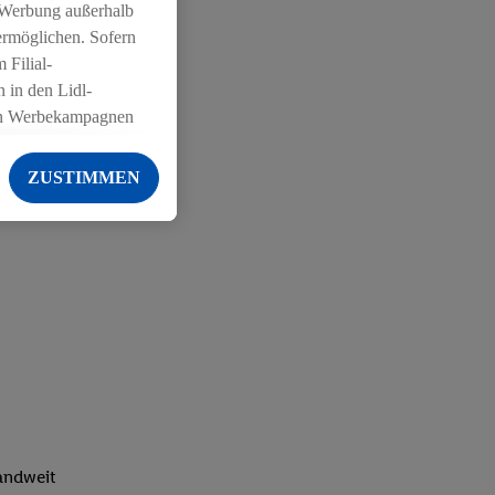
 Werbung außerhalb
ermöglichen. Sofern
 Filial-
 in den Lidl-
on Werbekampagnen
 anderen Diensten
ZUSTIMMEN
ng der Lidl-Dienste,
er Geschlecht -
g einschließlich dem
von Zielgruppen
erarbeitungen auch
on Angeboten sowie
ich in Ihr
ail-Adresse von uns
 um daraus eine
 sogleich
landweit
zu erkennen und