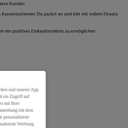
nsere Kunden
Kassensystemen: Du packst an und bist mit vollem Einsatz
um ein positives Einkaufserlebnis zu ermöglichen
eiten und unserer App
 ein Zugriff auf
n mit Ihrer
ammenhang mit dem
r personalisierte
nalisierte Werbung