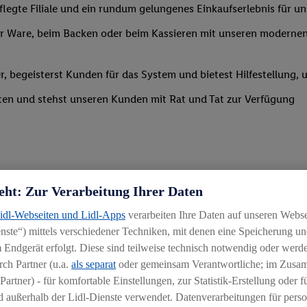
legte Filiale und ein rundum gelungenes Einkaufserlebnis für u
 Ware, beim Backen oder beim Kassieren mit unseren modernen 
r, begeisterst Kunden für das System und bietest Hilfestellung, 
ten und stehst unseren Kunden mit Rat und Tat zur Verfügung
eht: Zur Verarbeitung Ihrer Daten
Lidl-Webseiten und Lidl-Apps
verarbeiten Ihre Daten auf unseren Webs
uereinsteiger
ste“) mittels verschiedener Techniken, mit denen eine Speicherung und
 Endgerät erfolgt. Diese sind teilweise technisch notwendig oder werde
igkeit an wechselnde Aufgaben
ch Partner (u.a.
als separat
oder gemeinsam Verantwortliche; im Zus
chen
Partner) - für komfortable Einstellungen, zur Statistik-Erstellung oder fü
 außerhalb der Lidl-Dienste verwendet. Datenverarbeitungen für perso
hichtmodellen in Absprache mit der Führungskraft