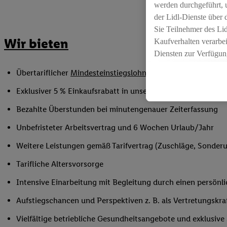
werden durchgeführt, 
der Lidl-Dienste über
Sie Teilnehmer des Li
Wir bieten
Kaufverhalten verarbei
Diensten zur Verfügung
seiner Auftraggeber m
Übertariflicher
Mindesteinstiegslohn
sowie Urlaubs- und W
Die Erstellung persona
angereicherten Profil
Exklusiver 5 % Einkaufsrabatt in unseren Filialen
Ihr Kaufverhalten in d
Bezahlte Überstunden bei minutengenauer Zeiterfassung
sowie Ihre genauen St
Speichern von und/ od
Unbefristeter Arbeitsvertrag und 6 Wochen Urlaub/Jahr
(sogenannten Segment
Weitere Leistungen gemäß Tarifvertrag (Zuschläge, Sonderur
zur Leistungs-/ Erfol
zur technischen Siche
Tarifliche Altersvorsorge
Sofern Sie hier Ihre Z
Intensive Einarbeitung mit Begleitung durch einen persönl
bestehendes Lidl Plus
in gemeinsamer Verant
Aufstiegschancen und Perspektiven z. B. als Vertretungskra
spezielle Online-Kennu
Vielfältige betriebliche Gesundheitsangebote und exklusiv
beschriebene Utiq-Ken