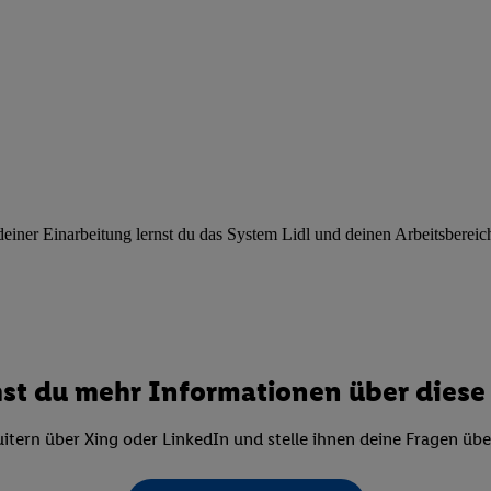
ngen
.
Die Impressen finden Sie hier.
Unter „Anpassen“ können Sie einz
r Partner zulassen; das gilt auch für die nachfolgend schlagwortart
hmen des Einsatzes des IAB TCF für Werbung und Erfolgsmessung:
cherheit, Verhinderung und Aufdeckung von Betrug und Fehlerbehebun
nd Inhalten, Abgleichung und Kombination von Daten aus unterschie
ner Endgeräte, Identifikation von Geräten anhand automatisch übermit
von Werbekampagnen durch TTD und Nutzung der Telekommunikations
les Marketing, sowie:
 Standortdaten. Erstellung von Profilen für personalisierte Werbung.
ner Einarbeitung lernst du das System Lidl und deinen Arbeitsbereich k
nformationen auf einem Endgerät. Entwicklung und Verbesserung der A
urch Statistiken oder Kombinationen von Daten aus verschiedenen Qu
 zur Auswahl von Werbeanzeigen. Messung der Werbeleistung. Verwend
alisierter Werbung.
er (Lieferanten)
st du mehr Informationen über diese 
itern über Xing oder LinkedIn und stelle ihnen deine Fragen üb