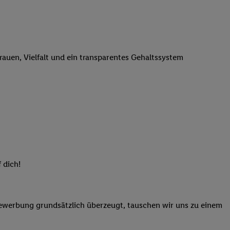
n genannten Partner
 verarbeitet.
er
, die Utiq-
b die Technologie für
trauen, Vielfalt und ein transparentes Gehaltssystem
er, der anhand der IP-
Utiq erstellt. Wir
ungsverhalten in den
sten wiedererkannt
pielen können. Sie
ten erläuterten
rtal von Utiq
logie für digitales
re Informationen
 dich!
sen. Durch einen
en unter Einbindung
Bewerbung grundsätzlich überzeugt, tauschen wir uns zu einem
nd zu Ihrem Recht,