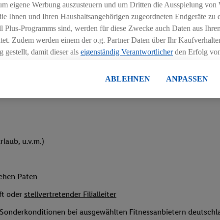
um eigene Werbung auszusteuern und um Dritten die Ausspielung von
 die Ihnen und Ihren Haushaltsangehörigen zugeordneten Endgeräte zu 
dl Plus-Programms sind, werden für diese Zwecke auch Daten aus Ihrem
tet. Zudem werden einem der o.g. Partner Daten über Ihr Kaufverhalten
 gestellt, damit dieser als
eigenständig Verantwortlicher
den Erfolg v
essen kann.
eihnachtsgeld
lisierter Werbung basiert auf der Generierung von auch mit Daten von
ABLEHNEN
ANPASSEN
en. Dies umfasst die Zusammenführung von Daten (z.B. über Ihre Nutzu
en Lidl-Diensten, Informationen aus Ihrem Kundenkonto - z.B. Alter od
andortdaten) auch über verschiedene Endgeräte und Lidl-Dienste hinwe
er dem Zugriff auf Informationen auf Ihren Endgeräten zur Erstellung 
en). Im Zusammenhang mit dem Ausspielen dieser Werbung erfolgen V
laub, u.v.m.)
gsmessung der Werbung, zur Zielgruppenforschung, zur Entwicklung v
rung und Optimierung dieser Werbeausspielungen.
ustimmung dazu erteilen und danach ein Lidl Plus-Konto erstellen bzw. s
ichen Paten
-Konto einloggen, kann darüber hinaus auch Ihre dort angegebene E-M
wortlichkeit mit einem der oben genannten Partner verwendet werden,
ft oder
stellvertretender Filialleiter
ng zu erstellen (die sogenannte EUID), die wir sodann ähnlich wie die
e Sonderkonditionen bei ausgewählten Fitnessanbietern deutsch
nung verwenden können, um Sie in von Dritten betriebenen Diensten 