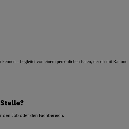
elne
ig benannten Zwecke
g, Bereitstellung und
dlichen Quellen,
telter Informationen,
-basierten Utiq-
 Speichern von
ennen – begleitet von einem persönlichen Paten, der dir mit Rat und Ta
ngebote. Analyse
ellen. Verwendung
ung von Profilen
Stelle?
er den Job oder den Fachbereich.