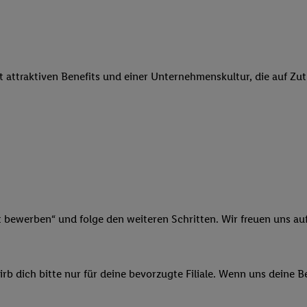
 Werbung auszuspielen. Hierzu wird von uns und einem der anderen obe
shwert umgewandelte E-Mail-Adresse in gemeinsamer Verantwortlichkeit
ns, der Utiq SA/NV („Utiq“) und Ihrem
Telekommunikationsnetzbetreib
l-Diensten einzusetzen. Utiq prüft zunächst anhand Ihrer IP-Adresse, o
it attraktiven Benefits und einer Unternehmenskultur, die auf Zu
 das der Fall ist, gibt Utiq Ihre IP-Adresse an Ihren Netzbetreiber weit
denkonto-Referenz, wie z.B. Ihrer Mobilfunknummer, eine Kennung für 
verwenden, um Sie wiederzuerkennen und Erkenntnisse über Ihr Nutz
sen. Insbesondere können Sie mittels dieser Technologie auch auf Dien
n betrieben werden, damit wir Ihnen dort personalisierte Werbung auss
ng speziell zur Nutzung der Utiq-Technologie - zusätzlich zur weiter un
illigung generell zu widerrufen - jederzeit auch über
das Datenschutzpo
er „Anpassen“/„Nutzung der Telekommunikations-basierten Utiq-Techno
Ende dieser Einwilligung (nur für die Lidl-Dienste) widerrufen. Weite
t bewerben“ und folge den weiteren Schritten. Wir freuen uns auf
nschutzbestimmungen von Utiq
.
 „Ablehnen“ können Sie nur den Einsatz notwendiger Techniken zulas
 stimmen Sie allen Verarbeitungen zu sämtlichen vorgenannten Zweck
b dich bitte nur für deine bevorzugte Filiale. Wenn uns deine 
artner zu. Weitere Informationen, auch zur Speicherdauer der Daten u
rzeit mit Wirkung für die Zukunft zu widerrufen, finden Sie in unseren