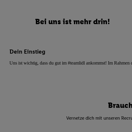
Datenschutzbestimmu
Verwendungszwecke ode
und Funktionen im Ra
Bei uns ist mehr drin!
Gewährleistung der Si
Anzeige von Werbung u
Verknüpfung verschiede
Messung des Erfolgs 
Technologie für digita
Dein Einstieg
Verwendung genauer
Uns ist wichtig, dass du gut im #teamlidl ankommst! Im Rahmen dei
oder Zugriff auf I
von Zielgruppen d
reduzierter Daten
zur Auswahl person
Liste der Partn
Brauch
Vernetze dich mit unseren Recru