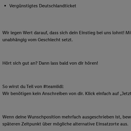
Ihnen personalisierte
Vergünstigtes Deutschlandticket
auch Ihre in einen Ha
Zudem erlauben Sie u
Technologie in den Lid
Wir legen Wert darauf, dass sich dein Einstieg bei uns lohnt! M
Sie verfügbar ist. Wenn
unabhängig vom Geschlecht setzt.
Adresse und einer Kun
werden diese Kennung 
Lidl-Diensten zu erfas
werden, die von Dritte
Hört sich gut an? Dann lass bald von dir hören!
können Ihre Einwilligu
Möglichkeit, Ihre Einw
(„consenthub“)
oder üb
So wirst du Teil von #teamlidl:
Marketing“ am unteren 
Wir benötigen kein Anschreiben von dir. Klick einfach auf „Jetz
finden Sie in den
Date
Durch einen Klick auf
Klick auf „Zustimmen“
Wenn deine Wunschposition mehrfach ausgeschrieben ist, bewir
sämtlicher genannten P
späteren Zeitpunkt über mögliche alternative Einsatzorte aus.
Ihre Einwilligung jede