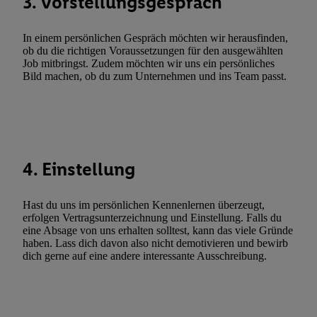
3. Vorstellungsgespräch
Utiq-Technologie für digitales Marketing, sowie:
Verwendung genauer Standortdaten. Erstellung von Profilen für 
In einem persönlichen Gespräch möchten wir herausfinden,
Werbung. Speichern von oder Zugriff auf Informationen auf ei
ob du die richtigen Voraussetzungen für den ausgewählten
Entwicklung und Verbesserung der Angebote. Analyse von Zie
Job mitbringst. Zudem möchten wir uns ein persönliches
Bild machen, ob du zum Unternehmen und ins Team passt.
Statistiken oder Kombinationen von Daten aus verschiedenen Q
Verwendung reduzierter Daten zur Auswahl von Werbeanzeige
Werbeleistung. Verwendung von Profilen zur Auswahl personali
Werbung.
Liste der Partner (Lieferanten)
4. Einstellung
Hast du uns im persönlichen Kennenlernen überzeugt,
erfolgen Vertragsunterzeichnung und Einstellung. Falls du
eine Absage von uns erhalten solltest, kann das viele Gründe
haben. Lass dich davon also nicht demotivieren und bewirb
dich gerne auf eine andere interessante Ausschreibung.