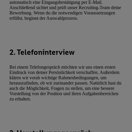
automatisch eine Eingangsbestätigung per E-Mail.
(nur für die Lidl-Dienste) widerrufen. Weitere Informationen finde
Anschließend sichtet und prüft unser Recruiting-Team deine
Bewerbung. Wenn du die notwendigen Voraussetzungen
den
Datenschutzbestimmungen von Utiq
.
erfüllst, beginnt der Auswahlprozess.
Durch einen Klick auf „Ablehnen“ können Sie nur den Einsatz n
Techniken zulassen. Durch einen Klick auf „Zustimmen“ stimmen 
Verarbeitungen zu sämtlichen vorgenannten Zwecken unter Einbi
genannten Partner zu. Weitere Informationen, auch zur Speicherd
und zu Ihrem Recht, Ihre Einwilligung jederzeit mit Wirkung für 
2. Telefoninterview
widerrufen, finden Sie in unseren
Datenschutzbestimmungen
.
Die
Sie hier.
Unter „Anpassen“ können Sie einzelne Verwendungszwe
Bei einem Telefongespräch möchten wir uns einen ersten
zulassen; das gilt auch für die nachfolgend schlagwortartig bena
Eindruck von deiner Persönlichkeit verschaffen. Außerdem
Funktionen im Rahmen des Einsatzes des IAB TCF für Werbung
klären wir vorab wichtige Rahmenbedingungen, um
herauszufinden, ob wir zueinander passen. Natürlich hast du
Erfolgsmessung:
auch die Möglichkeit, Fragen zu stellen, um eine bessere
Gewährleistung der Sicherheit, Verhinderung und Aufdeckung v
Vorstellung von der Position und ihren Aufgabenbereichen
Fehlerbehebung, Bereitstellung und Anzeige von Werbung und In
zu erhalten.
Abgleichung und Kombination von Daten aus unterschiedlichen 
Verknüpfung verschiedener Endgeräte, Identifikation von Geräte
automatisch übermittelter Informationen, Messung des Erfolgs vo
Werbekampagnen durch TTD und Nutzung der Telekommunikatio