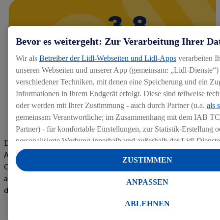
Bevor es weitergeht: Zur Verarbeitung Ihrer Da
Wir als
Betreiber der Lidl-Webseiten und Lidl-Apps
verarbeiten I
unseren Webseiten und unserer App (gemeinsam: „Lidl-Dienste“) 
verschiedener Techniken, mit denen eine Speicherung und ein Zug
Informationen in Ihrem Endgerät erfolgt. Diese sind teilweise te
oder werden mit Ihrer Zustimmung - auch durch Partner (u.a.
als 
gemeinsam Verantwortliche; im Zusammenhang mit dem IAB TC
Partner) - für komfortable Einstellungen, zur Statistik-Erstellung o
personalisierte Werbung innerhalb und außerhalb der Lidl-Dienst
Die Bewertungen von aktuellen und ehemaligen Mitarbeitern,
Datenverarbeitungen für personalisierte Werbung werden durchge
Azubis und externen Bewerbern haben uns zu einer Top
ZUSTIMMEN
Werbung auszusteuern und um Dritten die Ausspielung von Werb
Company gemacht. Wir freuen uns über unseren guten Score
Lidl-Dienste über die Ihnen und Ihren Haushaltsangehörigen zug
auf dem Arbeitgeber-Bewertungsportal kununu.Hier geht's zu
ANPASSEN
Endgeräte zu ermöglichen. Sofern Sie Teilnehmer des Lidl Plus-
den Bewertungen
werden für diese Zwecke auch Daten aus Ihrem Filial-Kaufverhalte
ABLEHNEN
Zudem werden einem der o.g. Partner Daten über Ihr Kaufverhalte