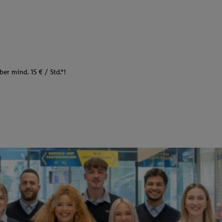
er mind. 15 € / Std.*!