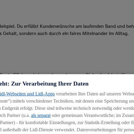
eispiel. Du erfüllst Kundenwünsche am laufenden Band und behäl
res Gehalt, sondern auch durch ein faires Miteinander im Alltag.
legte Filiale und ein rundum gelungenes Einkaufserlebnis für u
eht: Zur Verarbeitung Ihrer Daten
 Ware, beim Backen oder beim Kassieren mit unseren modernen 
Lidl-Webseiten und Lidl-Apps
verarbeiten Ihre Daten auf unseren Webs
ste“) mittels verschiedener Techniken, mit denen eine Speicherung und
r, begeisterst Kunden für das System und bietest Hilfestellung, 
 Endgerät erfolgt. Diese sind teilweise technisch notwendig oder werde
ten und stehst unseren Kunden mit Rat und Tat zur Verfügung
ch Partner (u.a.
als separat
oder gemeinsam Verantwortliche; im Zus
Partner) - für komfortable Einstellungen, zur Statistik-Erstellung oder fü
 außerhalb der Lidl-Dienste verwendet. Datenverarbeitungen für perso