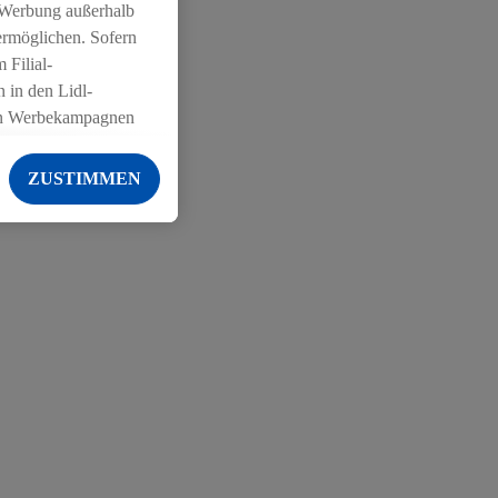
 Werbung außerhalb
ermöglichen. Sofern
 Filial-
 in den Lidl-
on Werbekampagnen
 anderen Diensten
ZUSTIMMEN
ng der Lidl-Dienste,
er Geschlecht -
g einschließlich dem
von Zielgruppen
erarbeitungen auch
on Angeboten sowie
ich in Ihr
ail-Adresse von uns
 um daraus eine
 sogleich
zu erkennen und