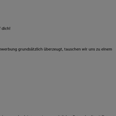
elne
ig benannten Zwecke
g, Bereitstellung und
dlichen Quellen,
 dich!
telter Informationen,
-basierten Utiq-
Bewerbung grundsätzlich überzeugt, tauschen wir uns zu einem
 Speichern von
ngebote. Analyse
ellen. Verwendung
ung von Profilen