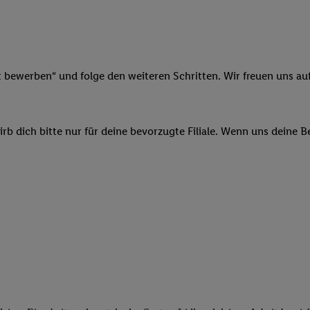
ngen
.
Die Impressen finden Sie hier.
Unter „Anpassen“ können Sie einz
r Partner zulassen; das gilt auch für die nachfolgend schlagwortart
hmen des Einsatzes des IAB TCF für Werbung und Erfolgsmessung:
cherheit, Verhinderung und Aufdeckung von Betrug und Fehlerbehebun
nd Inhalten, Abgleichung und Kombination von Daten aus unterschie
t bewerben“ und folge den weiteren Schritten. Wir freuen uns auf
ner Endgeräte, Identifikation von Geräten anhand automatisch übermit
von Werbekampagnen durch TTD und Nutzung der Telekommunikations
les Marketing, sowie:
b dich bitte nur für deine bevorzugte Filiale. Wenn uns deine 
 Standortdaten. Erstellung von Profilen für personalisierte Werbung.
nformationen auf einem Endgerät. Entwicklung und Verbesserung der A
urch Statistiken oder Kombinationen von Daten aus verschiedenen Qu
 zur Auswahl von Werbeanzeigen. Messung der Werbeleistung. Verwend
alisierter Werbung.
er (Lieferanten)