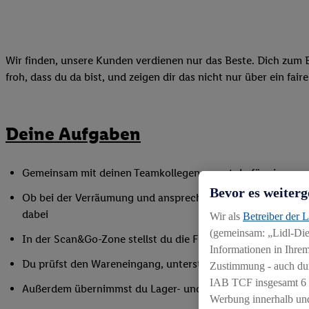
Wir finden, unsere Kunden verdienen nur das Beste. Dich zum B
froh, dass du da bist, und zeigen dir das nicht nur über ein fai
Deine Aufgaben
Gemeinsam mit deinen Teamkollegen sorgst du für eine gepf
Bevor es weiterg
Ob bei der Verräumung und ansprechender Präsentation der
dabei
Wir als
Betreiber der 
(gemeinsam: „Lidl-Dien
In der Scan&Go-Zone stellst du die Funktionsfähigkeit siche
Informationen in Ihrem
Du prüfst den Wareneingang, unterstützt bei Inventurarbei
Zustimmung - auch dur
IAB TCF insgesamt
6
Außerdem übernimmst du Lager- und Reinigungsarbeiten
Werbung innerhalb und