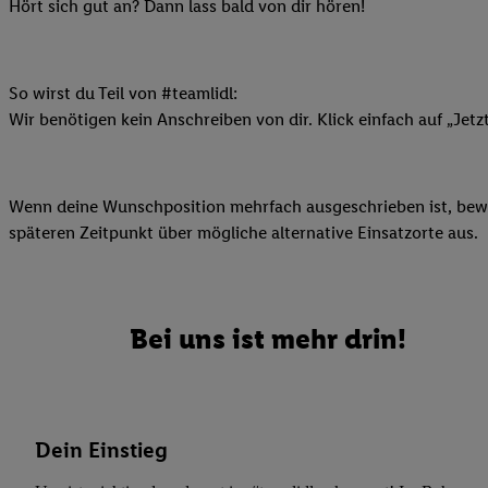
Datenschutzbestimmu
Hört sich gut an? Dann lass bald von dir hören!
Verwendungszwecke ode
und Funktionen im Ra
Gewährleistung der Si
So wirst du Teil von #teamlidl:
Anzeige von Werbung u
Wir benötigen kein Anschreiben von dir. Klick einfach auf „Jetz
Verknüpfung verschiede
Messung des Erfolgs 
Technologie für digita
Wenn deine Wunschposition mehrfach ausgeschrieben ist, bewir
Verwendung genauer
späteren Zeitpunkt über mögliche alternative Einsatzorte aus.
oder Zugriff auf I
von Zielgruppen d
reduzierter Daten
zur Auswahl person
Bei uns ist mehr drin!
Liste der Partn
Dein Einstieg