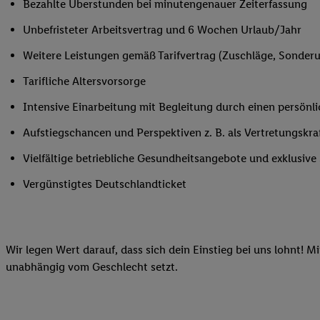
Bezahlte Überstunden bei minutengenauer Zeiterfassung
Ihnen personalisierte
Unbefristeter Arbeitsvertrag und 6 Wochen Urlaub/Jahr
auch Ihre in einen Ha
Zudem erlauben Sie u
Weitere Leistungen gemäß Tarifvertrag (Zuschläge, Sonderur
Technologie in den Lid
Tarifliche Altersvorsorge
Sie verfügbar ist. Wenn
Adresse und einer Kun
Intensive Einarbeitung mit Begleitung durch einen persönl
werden diese Kennung 
Aufstiegschancen und Perspektiven z. B. als Vertretungskra
Lidl-Diensten zu erfas
werden, die von Dritte
Vielfältige betriebliche Gesundheitsangebote und exklusiv
können Ihre Einwilligu
Vergünstigtes Deutschlandticket
Möglichkeit, Ihre Einw
(„consenthub“)
oder üb
Marketing“ am unteren 
finden Sie in den
Date
Wir legen Wert darauf, dass sich dein Einstieg bei uns lohnt! M
Durch einen Klick auf
unabhängig vom Geschlecht setzt.
Klick auf „Zustimmen“
sämtlicher genannten P
Ihre Einwilligung jede