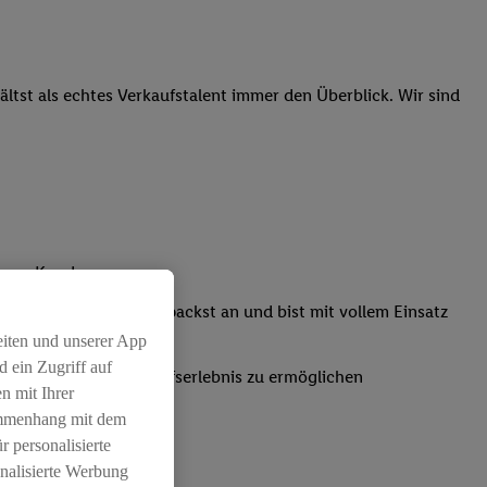
tst als echtes Verkaufstalent immer den Überblick. Wir sind
nsere Kunden
Kassensystemen: Du packst an und bist mit vollem Einsatz
eiten und unserer App
 ein Zugriff auf
um ein positives Einkaufserlebnis zu ermöglichen
n mit Ihrer
ammenhang mit dem
r personalisierte
nalisierte Werbung