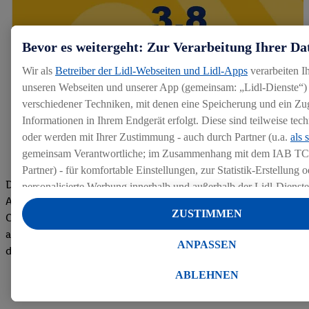
Bevor es weitergeht: Zur Verarbeitung Ihrer Da
Wir als
Betreiber der Lidl-Webseiten und Lidl-Apps
verarbeiten I
unseren Webseiten und unserer App (gemeinsam: „Lidl-Dienste“) 
verschiedener Techniken, mit denen eine Speicherung und ein Zug
Informationen in Ihrem Endgerät erfolgt. Diese sind teilweise te
oder werden mit Ihrer Zustimmung - auch durch Partner (u.a.
als 
gemeinsam Verantwortliche; im Zusammenhang mit dem IAB TC
Partner) - für komfortable Einstellungen, zur Statistik-Erstellung o
Die Bewertungen von aktuellen und ehemaligen Mitarbeitern,
personalisierte Werbung innerhalb und außerhalb der Lidl-Dienst
Azubis und externen Bewerbern haben uns zu einer Top
Datenverarbeitungen für personalisierte Werbung werden durchge
ZUSTIMMEN
Company gemacht. Wir freuen uns über unseren guten Score
Werbung auszusteuern und um Dritten die Ausspielung von Werb
auf dem Arbeitgeber-Bewertungsportal kununu.Hier geht's zu
Lidl-Dienste über die Ihnen und Ihren Haushaltsangehörigen zug
ANPASSEN
den Bewertungen
Endgeräte zu ermöglichen. Sofern Sie Teilnehmer des Lidl Plus-
werden für diese Zwecke auch Daten aus Ihrem Filial-Kaufverhalte
ABLEHNEN
Zudem werden einem der o.g. Partner Daten über Ihr Kaufverhalte
Diensten zur Verfügung gestellt, damit dieser als
eigenständig Ver