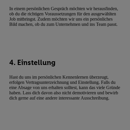
Verwendung genauer Standortdaten. Erstellung von Profilen für 
In einem persönlichen Gespräch möchten wir herausfinden,
ob du die richtigen Voraussetzungen für den ausgewählten
Werbung. Speichern von oder Zugriff auf Informationen auf ei
Job mitbringst. Zudem möchten wir uns ein persönliches
Entwicklung und Verbesserung der Angebote. Analyse von Zie
Bild machen, ob du zum Unternehmen und ins Team passt.
Statistiken oder Kombinationen von Daten aus verschiedenen Q
Verwendung reduzierter Daten zur Auswahl von Werbeanzeige
Werbeleistung. Verwendung von Profilen zur Auswahl personali
Werbung.
Liste der Partner (Lieferanten)
4. Einstellung
Hast du uns im persönlichen Kennenlernen überzeugt,
erfolgen Vertragsunterzeichnung und Einstellung. Falls du
eine Absage von uns erhalten solltest, kann das viele Gründe
haben. Lass dich davon also nicht demotivieren und bewirb
dich gerne auf eine andere interessante Ausschreibung.