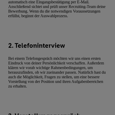
automatisch eine Eingangsbestätigung per E-Mail.
(„consenthub“)
oder über „Anpassen“/„Nutzung der Telekommunik
Anschließend sichtet und prüft unser Recruiting-Team deine
Utiq-Technologie für digitales Marketing“ am unteren Ende diese
Bewerbung. Wenn du die notwendigen Voraussetzungen
erfüllst, beginnt der Auswahlprozess.
(nur für die Lidl-Dienste) widerrufen. Weitere Informationen finde
den
Datenschutzbestimmungen von Utiq
.
Durch einen Klick auf „Ablehnen“ können Sie nur den Einsatz n
Techniken zulassen. Durch einen Klick auf „Zustimmen“ stimmen 
Verarbeitungen zu sämtlichen vorgenannten Zwecken unter Einbi
2. Telefoninterview
genannten Partner zu. Weitere Informationen, auch zur Speicherd
und zu Ihrem Recht, Ihre Einwilligung jederzeit mit Wirkung für 
Bei einem Telefongespräch möchten wir uns einen ersten
widerrufen, finden Sie in unseren
Datenschutzbestimmungen
.
Die
Eindruck von deiner Persönlichkeit verschaffen. Außerdem
Sie hier.
Unter „Anpassen“ können Sie einzelne Verwendungszwe
klären wir vorab wichtige Rahmenbedingungen, um
zulassen; das gilt auch für die nachfolgend schlagwortartig bena
herauszufinden, ob wir zueinander passen. Natürlich hast du
auch die Möglichkeit, Fragen zu stellen, um eine bessere
Funktionen im Rahmen des Einsatzes des IAB TCF für Werbung
Vorstellung von der Position und ihren Aufgabenbereichen
Erfolgsmessung:
zu erhalten.
Gewährleistung der Sicherheit, Verhinderung und Aufdeckung v
Fehlerbehebung, Bereitstellung und Anzeige von Werbung und In
Abgleichung und Kombination von Daten aus unterschiedlichen 
Verknüpfung verschiedener Endgeräte, Identifikation von Geräte
automatisch übermittelter Informationen, Messung des Erfolgs vo