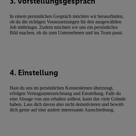
3. Vorstellungsgespräch
Werbekampagnen durch TTD und Nutzung der Telekommunikatio
Utiq-Technologie für digitales Marketing, sowie:
In einem persönlichen Gespräch möchten wir herausfinden,
ob du die richtigen Voraussetzungen für den ausgewählten
Verwendung genauer Standortdaten. Erstellung von Profilen für 
Job mitbringst. Zudem möchten wir uns ein persönliches
Werbung. Speichern von oder Zugriff auf Informationen auf ei
Bild machen, ob du zum Unternehmen und ins Team passt.
Entwicklung und Verbesserung der Angebote. Analyse von Zie
Statistiken oder Kombinationen von Daten aus verschiedenen Q
Verwendung reduzierter Daten zur Auswahl von Werbeanzeige
Werbeleistung. Verwendung von Profilen zur Auswahl personali
Werbung.
4. Einstellung
Liste der Partner (Lieferanten)
Hast du uns im persönlichen Kennenlernen überzeugt,
erfolgen Vertragsunterzeichnung und Einstellung. Falls du
eine Absage von uns erhalten solltest, kann das viele Gründe
haben. Lass dich davon also nicht demotivieren und bewirb
dich gerne auf eine andere interessante Ausschreibung.