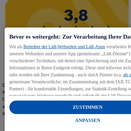
Bevor es weitergeht: Zur Verarbeitung Ihrer Da
Wir als
Betreiber der Lidl-Webseiten und Lidl-Apps
verarbeiten I
unseren Webseiten und unserer App (gemeinsam: „Lidl-Dienste“) 
verschiedener Techniken, mit denen eine Speicherung und ein Zug
Informationen in Ihrem Endgerät erfolgt. Diese sind teilweise te
oder werden mit Ihrer Zustimmung - auch durch Partner (u.a.
als 
gemeinsam Verantwortliche; im Zusammenhang mit dem IAB TC
Die Bewertungen von aktuellen und ehemaligen Mitarbeitern,
Partner) - für komfortable Einstellungen, zur Statistik-Erstellung o
Azubis und externen Bewerbern haben uns zu einer Top
personalisierte Werbung innerhalb und außerhalb der Lidl-Dienst
Company gemacht. Wir freuen uns über unseren guten Score
Datenverarbeitungen für personalisierte Werbung werden durchge
auf dem Arbeitgeber-Bewertungsportal kununu.Hier geht's zu
ZUSTIMMEN
Werbung auszusteuern und um Dritten die Ausspielung von Werb
den Bewertungen
Lidl-Dienste über die Ihnen und Ihren Haushaltsangehörigen zug
ANPASSEN
Endgeräte zu ermöglichen. Sofern Sie Teilnehmer des Lidl Plus-
werden für diese Zwecke auch Daten aus Ihrem Filial-Kaufverhalte