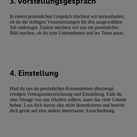
3. Vorstellungsgespräch
Werbekampagnen durch TTD und Nutzung der Telekommunikatio
Utiq-Technologie für digitales Marketing, sowie:
In einem persönlichen Gespräch möchten wir herausfinden,
ob du die richtigen Voraussetzungen für den ausgewählten
Verwendung genauer Standortdaten. Erstellung von Profilen für 
Job mitbringst. Zudem möchten wir uns ein persönliches
Werbung. Speichern von oder Zugriff auf Informationen auf ei
Bild machen, ob du zum Unternehmen und ins Team passt.
Entwicklung und Verbesserung der Angebote. Analyse von Zie
Statistiken oder Kombinationen von Daten aus verschiedenen Q
Verwendung reduzierter Daten zur Auswahl von Werbeanzeige
Werbeleistung. Verwendung von Profilen zur Auswahl personali
Werbung.
4. Einstellung
Liste der Partner (Lieferanten)
Hast du uns im persönlichen Kennenlernen überzeugt,
erfolgen Vertragsunterzeichnung und Einstellung. Falls du
eine Absage von uns erhalten solltest, kann das viele Gründe
haben. Lass dich davon also nicht demotivieren und bewirb
dich gerne auf eine andere interessante Ausschreibung.