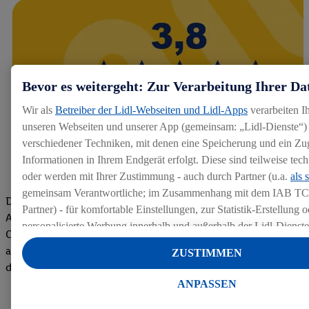
Bevor es weitergeht: Zur Verarbeitung Ihrer Da
Wir als
Betreiber der Lidl-Webseiten und Lidl-Apps
verarbeiten I
unseren Webseiten und unserer App (gemeinsam: „Lidl-Dienste“) 
verschiedener Techniken, mit denen eine Speicherung und ein Zug
Informationen in Ihrem Endgerät erfolgt. Diese sind teilweise te
oder werden mit Ihrer Zustimmung - auch durch Partner (u.a.
als 
gemeinsam Verantwortliche; im Zusammenhang mit dem IAB TC
Die Bewertungen von aktuellen und ehemaligen Mitarbeitern,
Partner) - für komfortable Einstellungen, zur Statistik-Erstellung o
Azubis und externen Bewerbern haben uns zu einer Top
personalisierte Werbung innerhalb und außerhalb der Lidl-Dienst
Company gemacht. Wir freuen uns über unseren guten Score
Datenverarbeitungen für personalisierte Werbung werden durchge
auf dem Arbeitgeber-Bewertungsportal kununu.Hier geht's zu
ZUSTIMMEN
Werbung auszusteuern und um Dritten die Ausspielung von Werb
den Bewertungen
Lidl-Dienste über die Ihnen und Ihren Haushaltsangehörigen zug
ANPASSEN
Endgeräte zu ermöglichen. Sofern Sie Teilnehmer des Lidl Plus-
werden für diese Zwecke auch Daten aus Ihrem Filial-Kaufverhalte