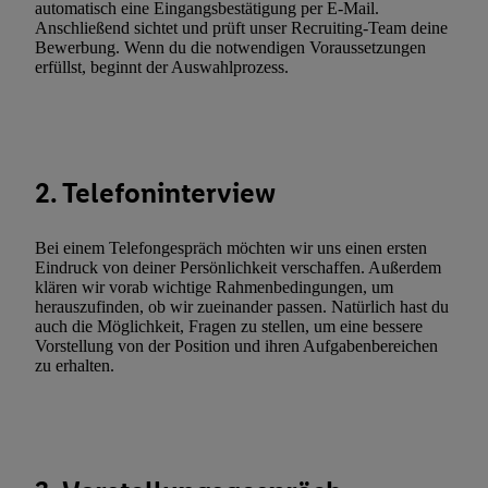
automatisch eine Eingangsbestätigung per E-Mail.
(„consenthub“)
oder über „Anpassen“/„Nutzung der Telekommunik
Anschließend sichtet und prüft unser Recruiting-Team deine
Utiq-Technologie für digitales Marketing“ am unteren Ende diese
Bewerbung. Wenn du die notwendigen Voraussetzungen
erfüllst, beginnt der Auswahlprozess.
(nur für die Lidl-Dienste) widerrufen. Weitere Informationen finde
den
Datenschutzbestimmungen von Utiq
.
Durch einen Klick auf „Ablehnen“ können Sie nur den Einsatz n
Techniken zulassen. Durch einen Klick auf „Zustimmen“ stimmen 
Verarbeitungen zu sämtlichen vorgenannten Zwecken unter Einbi
2. Telefoninterview
genannten Partner zu. Weitere Informationen, auch zur Speicherd
und zu Ihrem Recht, Ihre Einwilligung jederzeit mit Wirkung für 
Bei einem Telefongespräch möchten wir uns einen ersten
widerrufen, finden Sie in unseren
Datenschutzbestimmungen
.
Die
Eindruck von deiner Persönlichkeit verschaffen. Außerdem
Sie hier.
Unter „Anpassen“ können Sie einzelne Verwendungszwe
klären wir vorab wichtige Rahmenbedingungen, um
zulassen; das gilt auch für die nachfolgend schlagwortartig bena
herauszufinden, ob wir zueinander passen. Natürlich hast du
auch die Möglichkeit, Fragen zu stellen, um eine bessere
Funktionen im Rahmen des Einsatzes des IAB TCF für Werbung
Vorstellung von der Position und ihren Aufgabenbereichen
Erfolgsmessung:
zu erhalten.
Gewährleistung der Sicherheit, Verhinderung und Aufdeckung v
Fehlerbehebung, Bereitstellung und Anzeige von Werbung und In
Abgleichung und Kombination von Daten aus unterschiedlichen 
Verknüpfung verschiedener Endgeräte, Identifikation von Geräte
automatisch übermittelter Informationen, Messung des Erfolgs vo