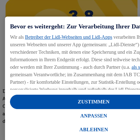
Bevor es weitergeht: Zur Verarbeitung Ihrer Da
Wir als
Betreiber der Lidl-Webseiten und Lidl-Apps
verarbeiten I
unseren Webseiten und unserer App (gemeinsam: „Lidl-Dienste“) 
verschiedener Techniken, mit denen eine Speicherung und ein Zug
Informationen in Ihrem Endgerät erfolgt. Diese sind teilweise te
oder werden mit Ihrer Zustimmung - auch durch Partner (u.a.
als 
gemeinsam Verantwortliche; im Zusammenhang mit dem IAB TC
Partner) - für komfortable Einstellungen, zur Statistik-Erstellung o
personalisierte Werbung innerhalb und außerhalb der Lidl-Dienst
Die Bewertungen von aktuellen und ehemaligen Mitarbeitern,
Datenverarbeitungen für personalisierte Werbung werden durchge
Azubis und externen Bewerbern haben uns zu einer Top
ZUSTIMMEN
Werbung auszusteuern und um Dritten die Ausspielung von Werb
Company gemacht. Wir freuen uns über unseren guten Score
Lidl-Dienste über die Ihnen und Ihren Haushaltsangehörigen zug
auf dem Arbeitgeber-Bewertungsportal kununu.Hier geht's zu
ANPASSEN
Endgeräte zu ermöglichen. Sofern Sie Teilnehmer des Lidl Plus-
den Bewertungen
werden für diese Zwecke auch Daten aus Ihrem Filial-Kaufverhalte
ABLEHNEN
Zudem werden einem der o.g. Partner Daten über Ihr Kaufverhalte