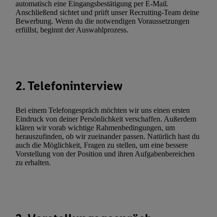
automatisch eine Eingangsbestätigung per E-Mail.
(nur für die Lidl-Dienste) widerrufen. Weitere Informationen finde
Anschließend sichtet und prüft unser Recruiting-Team deine
Bewerbung. Wenn du die notwendigen Voraussetzungen
den
Datenschutzbestimmungen von Utiq
.
erfüllst, beginnt der Auswahlprozess.
Durch einen Klick auf „Ablehnen“ können Sie nur den Einsatz n
Techniken zulassen. Durch einen Klick auf „Zustimmen“ stimmen 
Verarbeitungen zu sämtlichen vorgenannten Zwecken unter Einbi
genannten Partner zu. Weitere Informationen, auch zur Speicherd
und zu Ihrem Recht, Ihre Einwilligung jederzeit mit Wirkung für 
2. Telefoninterview
widerrufen, finden Sie in unseren
Datenschutzbestimmungen
.
Die
Sie hier.
Unter „Anpassen“ können Sie einzelne Verwendungszwe
Bei einem Telefongespräch möchten wir uns einen ersten
zulassen; das gilt auch für die nachfolgend schlagwortartig bena
Eindruck von deiner Persönlichkeit verschaffen. Außerdem
Funktionen im Rahmen des Einsatzes des IAB TCF für Werbung
klären wir vorab wichtige Rahmenbedingungen, um
herauszufinden, ob wir zueinander passen. Natürlich hast du
Erfolgsmessung:
auch die Möglichkeit, Fragen zu stellen, um eine bessere
Gewährleistung der Sicherheit, Verhinderung und Aufdeckung v
Vorstellung von der Position und ihren Aufgabenbereichen
Fehlerbehebung, Bereitstellung und Anzeige von Werbung und In
zu erhalten.
Abgleichung und Kombination von Daten aus unterschiedlichen 
Verknüpfung verschiedener Endgeräte, Identifikation von Geräte
automatisch übermittelter Informationen, Messung des Erfolgs vo
Werbekampagnen durch TTD und Nutzung der Telekommunikatio