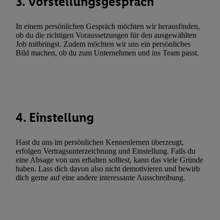
3. Vorstellungsgespräch
Utiq-Technologie für digitales Marketing, sowie:
Verwendung genauer Standortdaten. Erstellung von Profilen für 
In einem persönlichen Gespräch möchten wir herausfinden,
Werbung. Speichern von oder Zugriff auf Informationen auf ei
ob du die richtigen Voraussetzungen für den ausgewählten
Entwicklung und Verbesserung der Angebote. Analyse von Zie
Job mitbringst. Zudem möchten wir uns ein persönliches
Bild machen, ob du zum Unternehmen und ins Team passt.
Statistiken oder Kombinationen von Daten aus verschiedenen Q
Verwendung reduzierter Daten zur Auswahl von Werbeanzeige
Werbeleistung. Verwendung von Profilen zur Auswahl personali
Werbung.
Liste der Partner (Lieferanten)
4. Einstellung
Hast du uns im persönlichen Kennenlernen überzeugt,
erfolgen Vertragsunterzeichnung und Einstellung. Falls du
eine Absage von uns erhalten solltest, kann das viele Gründe
haben. Lass dich davon also nicht demotivieren und bewirb
dich gerne auf eine andere interessante Ausschreibung.