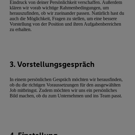
Eindruck von deiner Persönlichkeit verschaffen. Außerdem
Erfolgsmessung:
klären wir vorab wichtige Rahmenbedingungen, um
Gewährleistung der Sicherheit, Verhinderung und Aufdeckung v
herauszufinden, ob wir zueinander passen. Natürlich hast du
auch die Möglichkeit, Fragen zu stellen, um eine bessere
Fehlerbehebung, Bereitstellung und Anzeige von Werbung und In
Vorstellung von der Position und ihren Aufgabenbereichen
Abgleichung und Kombination von Daten aus unterschiedlichen 
zu erhalten.
Verknüpfung verschiedener Endgeräte, Identifikation von Geräte
automatisch übermittelter Informationen, Messung des Erfolgs vo
Werbekampagnen durch TTD und Nutzung der Telekommunikatio
Utiq-Technologie für digitales Marketing, sowie:
3. Vorstellungsgespräch
Verwendung genauer Standortdaten. Erstellung von Profilen für 
Werbung. Speichern von oder Zugriff auf Informationen auf ei
In einem persönlichen Gespräch möchten wir herausfinden,
Entwicklung und Verbesserung der Angebote. Analyse von Zie
ob du die richtigen Voraussetzungen für den ausgewählten
Statistiken oder Kombinationen von Daten aus verschiedenen Q
Job mitbringst. Zudem möchten wir uns ein persönliches
Verwendung reduzierter Daten zur Auswahl von Werbeanzeige
Bild machen, ob du zum Unternehmen und ins Team passt.
Werbeleistung. Verwendung von Profilen zur Auswahl personali
Werbung.
Liste der Partner (Lieferanten)