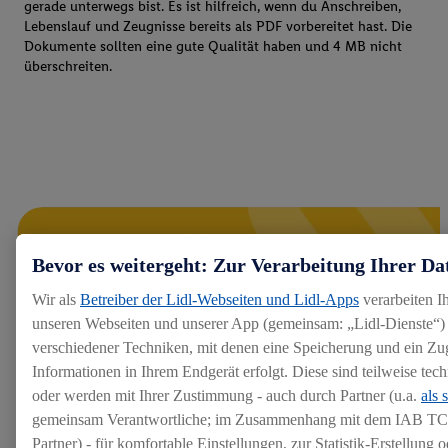
gerade unterwegs bist. Es ist hilfreich, wenn du Anschreiben,
Lebenslauf und Zeugnisse bereits als PDF vorbereitet hast. Die
Dokumente sollten eine gute Qualität haben und 4 MB nicht
überschreiten.
Bevor es weitergeht: Zur Verarbeitung Ihrer Da
Wir als
Betreiber der Lidl-Webseiten und Lidl-Apps
verarbeiten I
unseren Webseiten und unserer App (gemeinsam: „Lidl-Dienste“) 
verschiedener Techniken, mit denen eine Speicherung und ein Zug
Informationen in Ihrem Endgerät erfolgt. Diese sind teilweise te
oder werden mit Ihrer Zustimmung - auch durch Partner (u.a.
als 
gemeinsam Verantwortliche; im Zusammenhang mit dem IAB TC
Partner) - für komfortable Einstellungen, zur Statistik-Erstellung o