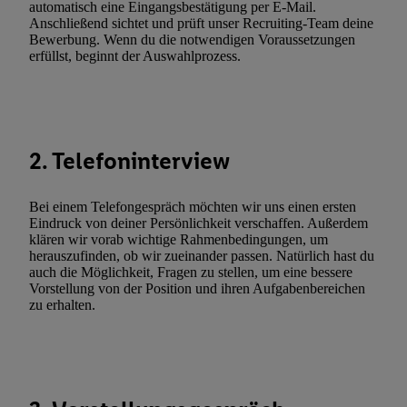
automatisch eine Eingangsbestätigung per E-Mail.
(nur für die Lidl-Dienste) widerrufen. Weitere Informationen finde
Anschließend sichtet und prüft unser Recruiting-Team deine
Bewerbung. Wenn du die notwendigen Voraussetzungen
den
Datenschutzbestimmungen von Utiq
.
erfüllst, beginnt der Auswahlprozess.
Durch einen Klick auf „Ablehnen“ können Sie nur den Einsatz n
Techniken zulassen. Durch einen Klick auf „Zustimmen“ stimmen 
Verarbeitungen zu sämtlichen vorgenannten Zwecken unter Einbi
genannten Partner zu. Weitere Informationen, auch zur Speicherd
und zu Ihrem Recht, Ihre Einwilligung jederzeit mit Wirkung für 
2. Telefoninterview
widerrufen, finden Sie in unseren
Datenschutzbestimmungen
.
Die
Sie hier.
Unter „Anpassen“ können Sie einzelne Verwendungszwe
Bei einem Telefongespräch möchten wir uns einen ersten
zulassen; das gilt auch für die nachfolgend schlagwortartig bena
Eindruck von deiner Persönlichkeit verschaffen. Außerdem
Funktionen im Rahmen des Einsatzes des IAB TCF für Werbung
klären wir vorab wichtige Rahmenbedingungen, um
herauszufinden, ob wir zueinander passen. Natürlich hast du
Erfolgsmessung:
auch die Möglichkeit, Fragen zu stellen, um eine bessere
Gewährleistung der Sicherheit, Verhinderung und Aufdeckung v
Vorstellung von der Position und ihren Aufgabenbereichen
Fehlerbehebung, Bereitstellung und Anzeige von Werbung und In
zu erhalten.
Abgleichung und Kombination von Daten aus unterschiedlichen 
Verknüpfung verschiedener Endgeräte, Identifikation von Geräte
automatisch übermittelter Informationen, Messung des Erfolgs vo
Werbekampagnen durch TTD und Nutzung der Telekommunikatio