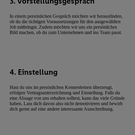
3. Vorstellungsgespräch
Utiq-Technologie für digitales Marketing, sowie:
Verwendung genauer Standortdaten. Erstellung von Profilen für 
In einem persönlichen Gespräch möchten wir herausfinden,
Werbung. Speichern von oder Zugriff auf Informationen auf ei
ob du die richtigen Voraussetzungen für den ausgewählten
Entwicklung und Verbesserung der Angebote. Analyse von Zie
Job mitbringst. Zudem möchten wir uns ein persönliches
Bild machen, ob du zum Unternehmen und ins Team passt.
Statistiken oder Kombinationen von Daten aus verschiedenen Q
Verwendung reduzierter Daten zur Auswahl von Werbeanzeige
Werbeleistung. Verwendung von Profilen zur Auswahl personali
Werbung.
Liste der Partner (Lieferanten)
4. Einstellung
Hast du uns im persönlichen Kennenlernen überzeugt,
erfolgen Vertragsunterzeichnung und Einstellung. Falls du
eine Absage von uns erhalten solltest, kann das viele Gründe
haben. Lass dich davon also nicht demotivieren und bewirb
dich gerne auf eine andere interessante Ausschreibung.