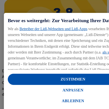
Bevor es weitergeht: Zur Verarbeitung Ihrer Da
Wir als
Betreiber der Lidl-Webseiten und Lidl-Apps
verarbeiten I
unseren Webseiten und unserer App (gemeinsam: „Lidl-Dienste“) 
verschiedener Techniken, mit denen eine Speicherung und ein Zug
Informationen in Ihrem Endgerät erfolgt. Diese sind teilweise te
oder werden mit Ihrer Zustimmung - auch durch Partner (u.a.
als 
gemeinsam Verantwortliche; im Zusammenhang mit dem IAB TC
Partner) - für komfortable Einstellungen, zur Statistik-Erstellung o
personalisierte Werbung innerhalb und außerhalb der Lidl-Dienst
Die Bewertungen von aktuellen und ehemaligen Mitarbeitern,
Datenverarbeitungen für personalisierte Werbung werden durchge
Azubis und externen Bewerbern haben uns zu einer Top
ZUSTIMMEN
Werbung auszusteuern und um Dritten die Ausspielung von Werb
Company gemacht. Wir freuen uns über unseren guten Score
Lidl-Dienste über die Ihnen und Ihren Haushaltsangehörigen zug
auf dem Arbeitgeber-Bewertungsportal kununu.Hier geht's zu
ANPASSEN
Endgeräte zu ermöglichen. Sofern Sie Teilnehmer des Lidl Plus-
den Bewertungen
werden für diese Zwecke auch Daten aus Ihrem Filial-Kaufverhalte
ABLEHNEN
Zudem werden einem der o.g. Partner Daten über Ihr Kaufverhalte