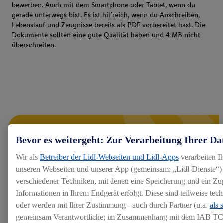
bewerben. Auch mit dem Smartphone oder Tablet, wenn du
gerade unterwegs bist. Es ist hilfreich, wenn du Anschreiben,
Lebenslauf und Zeugnisse bereits als PDF vorbereitet hast. Die
Dokumente sollten eine gute Qualität haben und 4 MB nicht
überschreiten.
Bevor es weitergeht: Zur Verarbeitung Ihrer Da
Wir als
Betreiber der Lidl-Webseiten und Lidl-Apps
verarbeiten I
unseren Webseiten und unserer App (gemeinsam: „Lidl-Dienste“) 
verschiedener Techniken, mit denen eine Speicherung und ein Zug
Informationen in Ihrem Endgerät erfolgt. Diese sind teilweise te
oder werden mit Ihrer Zustimmung - auch durch Partner (u.a.
als 
gemeinsam Verantwortliche; im Zusammenhang mit dem IAB TC