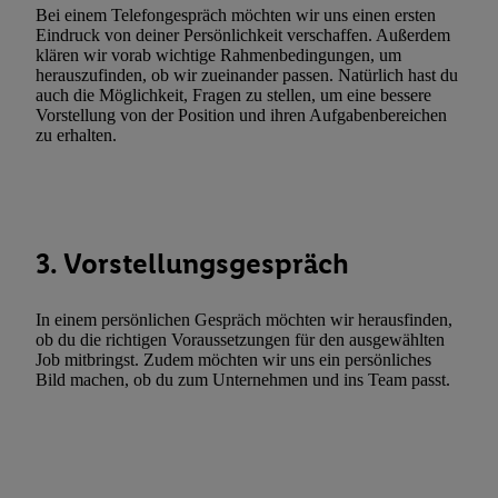
Funktionen im Rahmen des Einsatzes des IAB TCF für Werbung
Bei einem Telefongespräch möchten wir uns einen ersten
Eindruck von deiner Persönlichkeit verschaffen. Außerdem
Erfolgsmessung:
klären wir vorab wichtige Rahmenbedingungen, um
Gewährleistung der Sicherheit, Verhinderung und Aufdeckung v
herauszufinden, ob wir zueinander passen. Natürlich hast du
Fehlerbehebung, Bereitstellung und Anzeige von Werbung und In
auch die Möglichkeit, Fragen zu stellen, um eine bessere
Vorstellung von der Position und ihren Aufgabenbereichen
Abgleichung und Kombination von Daten aus unterschiedlichen 
zu erhalten.
Verknüpfung verschiedener Endgeräte, Identifikation von Geräte
automatisch übermittelter Informationen, Messung des Erfolgs vo
Werbekampagnen durch TTD und Nutzung der Telekommunikatio
Utiq-Technologie für digitales Marketing, sowie:
3. Vorstellungsgespräch
Verwendung genauer Standortdaten. Erstellung von Profilen für 
Werbung. Speichern von oder Zugriff auf Informationen auf ei
Entwicklung und Verbesserung der Angebote. Analyse von Zie
In einem persönlichen Gespräch möchten wir herausfinden,
ob du die richtigen Voraussetzungen für den ausgewählten
Statistiken oder Kombinationen von Daten aus verschiedenen Q
Job mitbringst. Zudem möchten wir uns ein persönliches
Verwendung reduzierter Daten zur Auswahl von Werbeanzeige
Bild machen, ob du zum Unternehmen und ins Team passt.
Werbeleistung. Verwendung von Profilen zur Auswahl personali
Werbung.
Liste der Partner (Lieferanten)