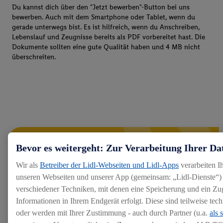
Du kannst dich über den "Jetzt bewerben"-Button bei uns
bewerben. Auch mit dem Smartphone oder Tablet, wenn du
gerade unterwegs bist. Es ist hilfreich, wenn du Anschreiben,
Lebenslauf und Zeugnisse bereits als PDF vorbereitet hast. Die
Dokumente sollten eine gute Qualität haben und 4 MB nicht
überschreiten.
Bevor es weitergeht: Zur Verarbeitung Ihrer Da
Wir als
Betreiber der Lidl-Webseiten und Lidl-Apps
verarbeiten I
unseren Webseiten und unserer App (gemeinsam: „Lidl-Dienste“) 
verschiedener Techniken, mit denen eine Speicherung und ein Zug
Informationen in Ihrem Endgerät erfolgt. Diese sind teilweise te
oder werden mit Ihrer Zustimmung - auch durch Partner (u.a.
als 