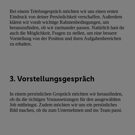
zulassen; das gilt auch für die nachfolgend schlagwortartig bena
Funktionen im Rahmen des Einsatzes des IAB TCF für Werbung
Bei einem Telefongespräch möchten wir uns einen ersten
Erfolgsmessung:
Eindruck von deiner Persönlichkeit verschaffen. Außerdem
klären wir vorab wichtige Rahmenbedingungen, um
Gewährleistung der Sicherheit, Verhinderung und Aufdeckung v
herauszufinden, ob wir zueinander passen. Natürlich hast du
Fehlerbehebung, Bereitstellung und Anzeige von Werbung und In
auch die Möglichkeit, Fragen zu stellen, um eine bessere
Abgleichung und Kombination von Daten aus unterschiedlichen 
Vorstellung von der Position und ihren Aufgabenbereichen
zu erhalten.
Verknüpfung verschiedener Endgeräte, Identifikation von Geräte
automatisch übermittelter Informationen, Messung des Erfolgs vo
Werbekampagnen durch TTD und Nutzung der Telekommunikatio
Utiq-Technologie für digitales Marketing, sowie:
Verwendung genauer Standortdaten. Erstellung von Profilen für 
3. Vorstellungsgespräch
Werbung. Speichern von oder Zugriff auf Informationen auf ei
Entwicklung und Verbesserung der Angebote. Analyse von Zie
In einem persönlichen Gespräch möchten wir herausfinden,
Statistiken oder Kombinationen von Daten aus verschiedenen Q
ob du die richtigen Voraussetzungen für den ausgewählten
Job mitbringst. Zudem möchten wir uns ein persönliches
Verwendung reduzierter Daten zur Auswahl von Werbeanzeige
Bild machen, ob du zum Unternehmen und ins Team passt.
Werbeleistung. Verwendung von Profilen zur Auswahl personali
Werbung.
Liste der Partner (Lieferanten)