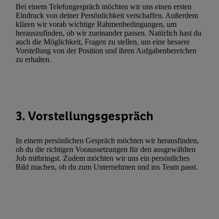
Funktionen im Rahmen des Einsatzes des IAB TCF für Werbung
Bei einem Telefongespräch möchten wir uns einen ersten
Eindruck von deiner Persönlichkeit verschaffen. Außerdem
Erfolgsmessung:
klären wir vorab wichtige Rahmenbedingungen, um
Gewährleistung der Sicherheit, Verhinderung und Aufdeckung v
herauszufinden, ob wir zueinander passen. Natürlich hast du
Fehlerbehebung, Bereitstellung und Anzeige von Werbung und In
auch die Möglichkeit, Fragen zu stellen, um eine bessere
Vorstellung von der Position und ihren Aufgabenbereichen
Abgleichung und Kombination von Daten aus unterschiedlichen 
zu erhalten.
Verknüpfung verschiedener Endgeräte, Identifikation von Geräte
automatisch übermittelter Informationen, Messung des Erfolgs vo
Werbekampagnen durch TTD und Nutzung der Telekommunikatio
Utiq-Technologie für digitales Marketing, sowie:
3. Vorstellungsgespräch
Verwendung genauer Standortdaten. Erstellung von Profilen für 
Werbung. Speichern von oder Zugriff auf Informationen auf ei
Entwicklung und Verbesserung der Angebote. Analyse von Zie
In einem persönlichen Gespräch möchten wir herausfinden,
ob du die richtigen Voraussetzungen für den ausgewählten
Statistiken oder Kombinationen von Daten aus verschiedenen Q
Job mitbringst. Zudem möchten wir uns ein persönliches
Verwendung reduzierter Daten zur Auswahl von Werbeanzeige
Bild machen, ob du zum Unternehmen und ins Team passt.
Werbeleistung. Verwendung von Profilen zur Auswahl personali
Werbung.
Liste der Partner (Lieferanten)