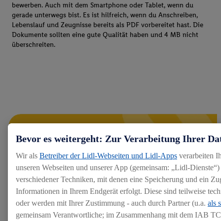
bewerben. Auch mit dem Smartphone oder Tablet, wenn du
gerade unterwegs bist. Es ist hilfreich, wenn du Anschreiben,
Lebenslauf und Zeugnisse bereits als PDF vorbereitet hast. Die
Dokumente sollten eine gute Qualität haben und 4 MB nicht
überschreiten.
Bevor es weitergeht: Zur Verarbeitung Ihrer Da
Wir als
Betreiber der Lidl-Webseiten und Lidl-Apps
verarbeiten I
unseren Webseiten und unserer App (gemeinsam: „Lidl-Dienste“) 
verschiedener Techniken, mit denen eine Speicherung und ein Zug
Informationen in Ihrem Endgerät erfolgt. Diese sind teilweise te
oder werden mit Ihrer Zustimmung - auch durch Partner (u.a.
als 
gemeinsam Verantwortliche; im Zusammenhang mit dem IAB TC