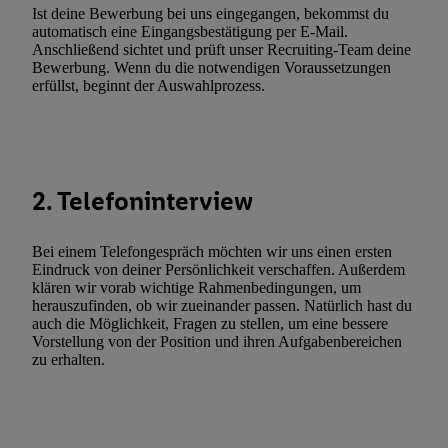
Ist deine Bewerbung bei uns eingegangen, bekommst du
Utiq-Technologie für digitales Marketing“ am unteren Ende diese
automatisch eine Eingangsbestätigung per E-Mail.
(nur für die Lidl-Dienste) widerrufen. Weitere Informationen finde
Anschließend sichtet und prüft unser Recruiting-Team deine
den
Datenschutzbestimmungen von Utiq
.
Bewerbung. Wenn du die notwendigen Voraussetzungen
erfüllst, beginnt der Auswahlprozess.
Durch einen Klick auf „Ablehnen“ können Sie nur den Einsatz n
Techniken zulassen. Durch einen Klick auf „Zustimmen“ stimmen 
Verarbeitungen zu sämtlichen vorgenannten Zwecken unter Einbi
genannten Partner zu. Weitere Informationen, auch zur Speicherd
und zu Ihrem Recht, Ihre Einwilligung jederzeit mit Wirkung für 
2. Telefoninterview
widerrufen, finden Sie in unseren
Datenschutzbestimmungen
.
Die
Sie hier.
Unter „Anpassen“ können Sie einzelne Verwendungszwe
Bei einem Telefongespräch möchten wir uns einen ersten
zulassen; das gilt auch für die nachfolgend schlagwortartig bena
Eindruck von deiner Persönlichkeit verschaffen. Außerdem
Funktionen im Rahmen des Einsatzes des IAB TCF für Werbung
klären wir vorab wichtige Rahmenbedingungen, um
Erfolgsmessung:
herauszufinden, ob wir zueinander passen. Natürlich hast du
auch die Möglichkeit, Fragen zu stellen, um eine bessere
Gewährleistung der Sicherheit, Verhinderung und Aufdeckung v
Vorstellung von der Position und ihren Aufgabenbereichen
Fehlerbehebung, Bereitstellung und Anzeige von Werbung und In
zu erhalten.
Abgleichung und Kombination von Daten aus unterschiedlichen 
Verknüpfung verschiedener Endgeräte, Identifikation von Geräte
automatisch übermittelter Informationen, Messung des Erfolgs vo
Werbekampagnen durch TTD und Nutzung der Telekommunikatio