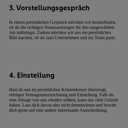
3. Vorstellungsgespräch
Utiq-Technologie für digitales Marketing, sowie:
Verwendung genauer Standortdaten. Erstellung von Profilen für 
In einem persönlichen Gespräch möchten wir herausfinden,
Werbung. Speichern von oder Zugriff auf Informationen auf ei
ob du die richtigen Voraussetzungen für den ausgewählten
Entwicklung und Verbesserung der Angebote. Analyse von Zie
Job mitbringst. Zudem möchten wir uns ein persönliches
Statistiken oder Kombinationen von Daten aus verschiedenen Q
Bild machen, ob du zum Unternehmen und ins Team passt.
Verwendung reduzierter Daten zur Auswahl von Werbeanzeige
Werbeleistung. Verwendung von Profilen zur Auswahl personali
Werbung.
Liste der Partner (Lieferanten)
4. Einstellung
Hast du uns im persönlichen Kennenlernen überzeugt,
erfolgen Vertragsunterzeichnung und Einstellung. Falls du
eine Absage von uns erhalten solltest, kann das viele Gründe
haben. Lass dich davon also nicht demotivieren und bewirb
dich gerne auf eine andere interessante Ausschreibung.