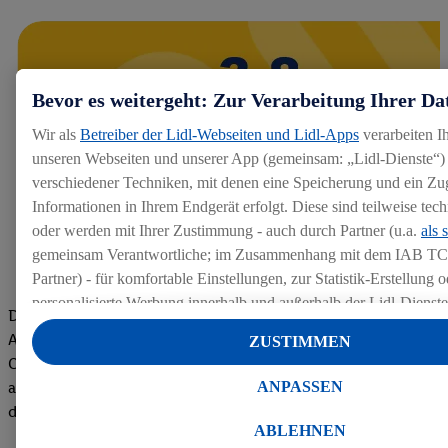
Bevor es weitergeht: Zur Verarbeitung Ihrer Da
Wir als
Betreiber der Lidl-Webseiten und Lidl-Apps
verarbeiten I
unseren Webseiten und unserer App (gemeinsam: „Lidl-Dienste“) 
verschiedener Techniken, mit denen eine Speicherung und ein Zug
Informationen in Ihrem Endgerät erfolgt. Diese sind teilweise te
oder werden mit Ihrer Zustimmung - auch durch Partner (u.a.
als 
gemeinsam Verantwortliche; im Zusammenhang mit dem IAB TC
Partner) - für komfortable Einstellungen, zur Statistik-Erstellung o
personalisierte Werbung innerhalb und außerhalb der Lidl-Dienst
Die Bewertungen von aktuellen und ehemaligen Mitarbeitern,
Datenverarbeitungen für personalisierte Werbung werden durchge
Azubis und externen Bewerbern haben uns zu einer Top
ZUSTIMMEN
Werbung auszusteuern und um Dritten die Ausspielung von Werb
Company gemacht. Wir freuen uns über unseren guten Score
Lidl-Dienste über die Ihnen und Ihren Haushaltsangehörigen zug
ANPASSEN
auf dem Arbeitgeber-Bewertungsportal kununu.Hier geht's zu
Endgeräte zu ermöglichen. Sofern Sie Teilnehmer des Lidl Plus-
den Bewertungen
werden für diese Zwecke auch Daten aus Ihrem Filial-Kaufverhalte
ABLEHNEN
Zudem werden einem der o.g. Partner Daten über Ihr Kaufverhalte