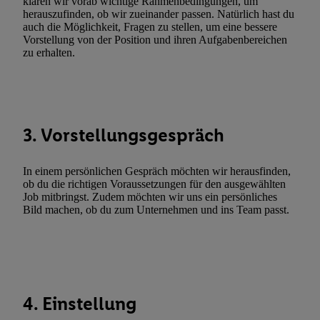
klären wir vorab wichtige Rahmenbedingungen, um
Erfolgsmessung:
herauszufinden, ob wir zueinander passen. Natürlich hast du
Gewährleistung der Sicherheit, Verhinderung und Aufdeckung v
auch die Möglichkeit, Fragen zu stellen, um eine bessere
Fehlerbehebung, Bereitstellung und Anzeige von Werbung und In
Vorstellung von der Position und ihren Aufgabenbereichen
zu erhalten.
Abgleichung und Kombination von Daten aus unterschiedlichen 
Verknüpfung verschiedener Endgeräte, Identifikation von Geräte
automatisch übermittelter Informationen, Messung des Erfolgs vo
Werbekampagnen durch TTD und Nutzung der Telekommunikatio
Utiq-Technologie für digitales Marketing, sowie:
3. Vorstellungsgespräch
Verwendung genauer Standortdaten. Erstellung von Profilen für 
Werbung. Speichern von oder Zugriff auf Informationen auf ei
In einem persönlichen Gespräch möchten wir herausfinden,
Entwicklung und Verbesserung der Angebote. Analyse von Zie
ob du die richtigen Voraussetzungen für den ausgewählten
Job mitbringst. Zudem möchten wir uns ein persönliches
Statistiken oder Kombinationen von Daten aus verschiedenen Q
Bild machen, ob du zum Unternehmen und ins Team passt.
Verwendung reduzierter Daten zur Auswahl von Werbeanzeige
Werbeleistung. Verwendung von Profilen zur Auswahl personali
Werbung.
Liste der Partner (Lieferanten)
4. Einstellung