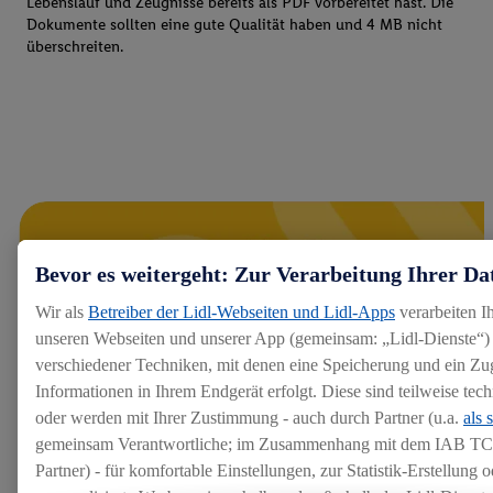
Lebenslauf und Zeugnisse bereits als PDF vorbereitet hast. Die
Dokumente sollten eine gute Qualität haben und 4 MB nicht
überschreiten.
Bevor es weitergeht: Zur Verarbeitung Ihrer Da
Wir als
Betreiber der Lidl-Webseiten und Lidl-Apps
verarbeiten I
unseren Webseiten und unserer App (gemeinsam: „Lidl-Dienste“) 
verschiedener Techniken, mit denen eine Speicherung und ein Zug
Informationen in Ihrem Endgerät erfolgt. Diese sind teilweise te
oder werden mit Ihrer Zustimmung - auch durch Partner (u.a.
als 
gemeinsam Verantwortliche; im Zusammenhang mit dem IAB TC
Partner) - für komfortable Einstellungen, zur Statistik-Erstellung o