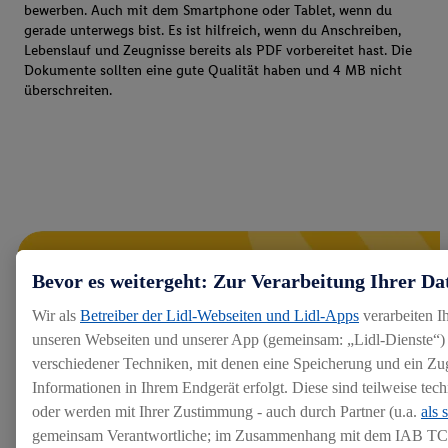
bewerben. Auch mit dem Smartphone oder Tablet, wenn du
gerade unterwegs bist. Es ist hilfreich, wenn du Anschreiben,
Lebenslauf und Zeugnisse bereits als PDF vorbereitet hast. Die
Dokumente sollten eine gute Qualität haben und 4 MB nicht
überschreiten.
Bevor es weitergeht: Zur Verarbeitung Ihrer Da
Wir als
Betreiber der Lidl-Webseiten und Lidl-Apps
verarbeiten I
unseren Webseiten und unserer App (gemeinsam: „Lidl-Dienste“) 
verschiedener Techniken, mit denen eine Speicherung und ein Zug
Informationen in Ihrem Endgerät erfolgt. Diese sind teilweise te
oder werden mit Ihrer Zustimmung - auch durch Partner (u.a.
als 
gemeinsam Verantwortliche; im Zusammenhang mit dem IAB TC