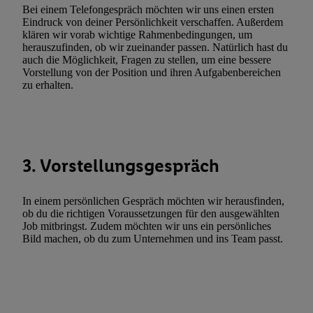
Funktionen im Rahmen des Einsatzes des IAB TCF für Werbung
Bei einem Telefongespräch möchten wir uns einen ersten
Eindruck von deiner Persönlichkeit verschaffen. Außerdem
Erfolgsmessung:
klären wir vorab wichtige Rahmenbedingungen, um
Gewährleistung der Sicherheit, Verhinderung und Aufdeckung v
herauszufinden, ob wir zueinander passen. Natürlich hast du
Fehlerbehebung, Bereitstellung und Anzeige von Werbung und In
auch die Möglichkeit, Fragen zu stellen, um eine bessere
Vorstellung von der Position und ihren Aufgabenbereichen
Abgleichung und Kombination von Daten aus unterschiedlichen 
zu erhalten.
Verknüpfung verschiedener Endgeräte, Identifikation von Geräte
automatisch übermittelter Informationen, Messung des Erfolgs vo
Werbekampagnen durch TTD und Nutzung der Telekommunikatio
Utiq-Technologie für digitales Marketing, sowie:
3. Vorstellungsgespräch
Verwendung genauer Standortdaten. Erstellung von Profilen für 
Werbung. Speichern von oder Zugriff auf Informationen auf ei
Entwicklung und Verbesserung der Angebote. Analyse von Zie
In einem persönlichen Gespräch möchten wir herausfinden,
ob du die richtigen Voraussetzungen für den ausgewählten
Statistiken oder Kombinationen von Daten aus verschiedenen Q
Job mitbringst. Zudem möchten wir uns ein persönliches
Verwendung reduzierter Daten zur Auswahl von Werbeanzeige
Bild machen, ob du zum Unternehmen und ins Team passt.
Werbeleistung. Verwendung von Profilen zur Auswahl personali
Werbung.
Liste der Partner (Lieferanten)