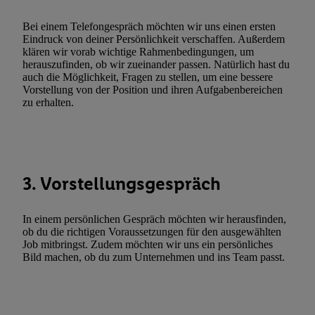
zulassen; das gilt auch für die nachfolgend schlagwortartig bena
Funktionen im Rahmen des Einsatzes des IAB TCF für Werbung
Bei einem Telefongespräch möchten wir uns einen ersten
Erfolgsmessung:
Eindruck von deiner Persönlichkeit verschaffen. Außerdem
klären wir vorab wichtige Rahmenbedingungen, um
Gewährleistung der Sicherheit, Verhinderung und Aufdeckung v
herauszufinden, ob wir zueinander passen. Natürlich hast du
Fehlerbehebung, Bereitstellung und Anzeige von Werbung und In
auch die Möglichkeit, Fragen zu stellen, um eine bessere
Abgleichung und Kombination von Daten aus unterschiedlichen 
Vorstellung von der Position und ihren Aufgabenbereichen
zu erhalten.
Verknüpfung verschiedener Endgeräte, Identifikation von Geräte
automatisch übermittelter Informationen, Messung des Erfolgs vo
Werbekampagnen durch TTD und Nutzung der Telekommunikatio
Utiq-Technologie für digitales Marketing, sowie:
Verwendung genauer Standortdaten. Erstellung von Profilen für 
3. Vorstellungsgespräch
Werbung. Speichern von oder Zugriff auf Informationen auf ei
Entwicklung und Verbesserung der Angebote. Analyse von Zie
In einem persönlichen Gespräch möchten wir herausfinden,
Statistiken oder Kombinationen von Daten aus verschiedenen Q
ob du die richtigen Voraussetzungen für den ausgewählten
Job mitbringst. Zudem möchten wir uns ein persönliches
Verwendung reduzierter Daten zur Auswahl von Werbeanzeige
Bild machen, ob du zum Unternehmen und ins Team passt.
Werbeleistung. Verwendung von Profilen zur Auswahl personali
Werbung.
Liste der Partner (Lieferanten)