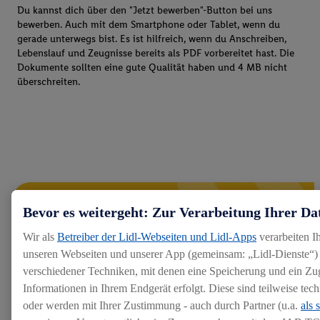
Du kannst dich über den "Jetzt bewerben"-Button bei uns
bewerben. Auch mit dem Smartphone oder Tablet, wenn du
gerade unterwegs bist. Es ist hilfreich, wenn du Anschreiben,
Lebenslauf und Zeugnisse bereits als PDF vorbereitet hast. Die
Dokumente sollten eine gute Qualität haben und 4 MB nicht
überschreiten.
Bevor es weitergeht: Zur Verarbeitung Ihrer Da
Wir als
Betreiber der Lidl-Webseiten und Lidl-Apps
verarbeiten I
unseren Webseiten und unserer App (gemeinsam: „Lidl-Dienste“) 
verschiedener Techniken, mit denen eine Speicherung und ein Zug
Informationen in Ihrem Endgerät erfolgt. Diese sind teilweise te
oder werden mit Ihrer Zustimmung - auch durch Partner (u.a.
als 