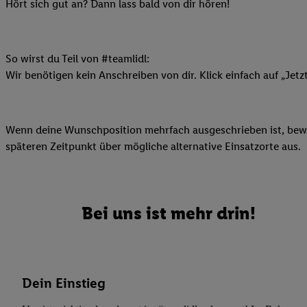
Datenschutzbestimmu
Hört sich gut an? Dann lass bald von dir hören!
Verwendungszwecke ode
und Funktionen im Ra
Gewährleistung der Si
So wirst du Teil von #teamlidl:
Anzeige von Werbung u
Wir benötigen kein Anschreiben von dir. Klick einfach auf „Jetz
Verknüpfung verschiede
Messung des Erfolgs 
Technologie für digita
Wenn deine Wunschposition mehrfach ausgeschrieben ist, bewir
Verwendung genauer
späteren Zeitpunkt über mögliche alternative Einsatzorte aus.
oder Zugriff auf I
von Zielgruppen d
reduzierter Daten
zur Auswahl person
Bei uns ist mehr drin!
Liste der Partn
Dein Einstieg