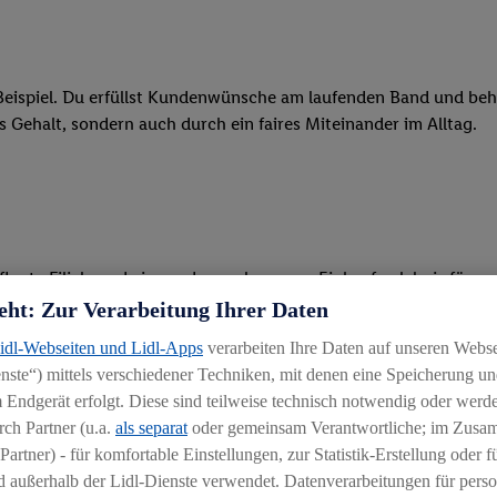
eispiel. Du erfüllst Kundenwünsche am laufenden Band und behäl
res Gehalt, sondern auch durch ein faires Miteinander im Alltag.
legte Filiale und ein rundum gelungenes Einkaufserlebnis für u
eht: Zur Verarbeitung Ihrer Daten
 Ware, beim Backen oder beim Kassieren mit unseren modernen 
Lidl-Webseiten und Lidl-Apps
verarbeiten Ihre Daten auf unseren Webs
ste“) mittels verschiedener Techniken, mit denen eine Speicherung und
r, begeisterst Kunden für das System und bietest Hilfestellung, 
 Endgerät erfolgt. Diese sind teilweise technisch notwendig oder werde
ten und stehst unseren Kunden mit Rat und Tat zur Verfügung
ch Partner (u.a.
als separat
oder gemeinsam Verantwortliche; im Zus
Partner) - für komfortable Einstellungen, zur Statistik-Erstellung oder fü
 außerhalb der Lidl-Dienste verwendet. Datenverarbeitungen für perso