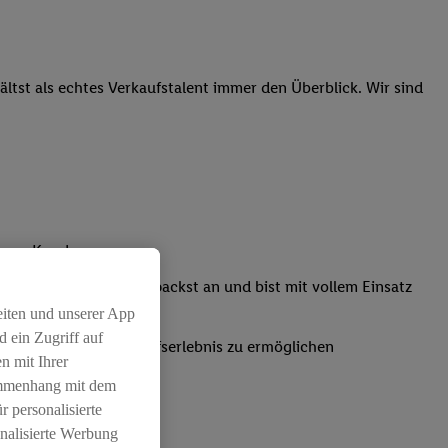
tst als echtes Verkaufstalent immer den Überblick. Wir sind
nsere Kunden
Kassensystemen: Du packst an und bist mit vollem Einsatz
eiten und unserer App
 ein Zugriff auf
um ein positives Einkaufserlebnis zu ermöglichen
n mit Ihrer
ammenhang mit dem
r personalisierte
nalisierte Werbung