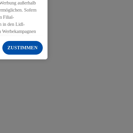
 Werbung außerhalb
ermöglichen. Sofern
 Filial-
 in den Lidl-
on Werbekampagnen
 anderen Diensten
ZUSTIMMEN
ng der Lidl-Dienste,
er Geschlecht -
g einschließlich dem
von Zielgruppen
erarbeitungen auch
on Angeboten sowie
ich in Ihr
ail-Adresse von uns
 um daraus eine
 sogleich
zu erkennen und