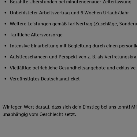
Bezahlte Überstunden bei minutengenauer Zeiterfassung
Ihnen personalisierte
Unbefristeter Arbeitsvertrag und 6 Wochen Urlaub/Jahr
auch Ihre in einen Ha
Zudem erlauben Sie u
Weitere Leistungen gemäß Tarifvertrag (Zuschläge, Sonderur
Technologie in den Lid
Tarifliche Altersvorsorge
Sie verfügbar ist. Wenn
Adresse und einer Kun
Intensive Einarbeitung mit Begleitung durch einen persönl
werden diese Kennung 
Aufstiegschancen und Perspektiven z. B. als Vertretungskra
Lidl-Diensten zu erfas
werden, die von Dritte
Vielfältige betriebliche Gesundheitsangebote und exklusiv
können Ihre Einwilligu
Vergünstigtes Deutschlandticket
Möglichkeit, Ihre Einw
(„consenthub“)
oder üb
Marketing“ am unteren 
finden Sie in den
Date
Wir legen Wert darauf, dass sich dein Einstieg bei uns lohnt! M
Durch einen Klick auf
unabhängig vom Geschlecht setzt.
Klick auf „Zustimmen“
sämtlicher genannten P
Ihre Einwilligung jede