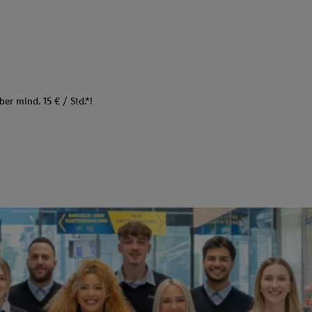
er mind. 15 € / Std.*!