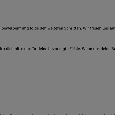
ngen
.
Die Impressen finden Sie hier.
Unter „Anpassen“ können Sie einz
r Partner zulassen; das gilt auch für die nachfolgend schlagwortart
hmen des Einsatzes des IAB TCF für Werbung und Erfolgsmessung:
cherheit, Verhinderung und Aufdeckung von Betrug und Fehlerbehebun
nd Inhalten, Abgleichung und Kombination von Daten aus unterschie
t bewerben“ und folge den weiteren Schritten. Wir freuen uns auf
ner Endgeräte, Identifikation von Geräten anhand automatisch übermit
von Werbekampagnen durch TTD und Nutzung der Telekommunikations
les Marketing, sowie:
b dich bitte nur für deine bevorzugte Filiale. Wenn uns deine 
 Standortdaten. Erstellung von Profilen für personalisierte Werbung.
nformationen auf einem Endgerät. Entwicklung und Verbesserung der A
urch Statistiken oder Kombinationen von Daten aus verschiedenen Qu
 zur Auswahl von Werbeanzeigen. Messung der Werbeleistung. Verwend
alisierter Werbung.
er (Lieferanten)