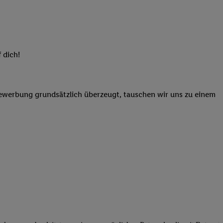
elne
ig benannten Zwecke
g, Bereitstellung und
dlichen Quellen,
 dich!
telter Informationen,
-basierten Utiq-
Bewerbung grundsätzlich überzeugt, tauschen wir uns zu einem
 Speichern von
ngebote. Analyse
ellen. Verwendung
ung von Profilen