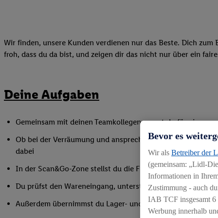
Wir finden, unsere Kunden verdienen nur das Beste. Dich zum B
froh, dass du da bist, und zeigen dir das nicht nur über ein fai
Deine Aufgaben
Gemeinsam mit deinen Teamkollegen sorgst du für eine gepf
Bevor es weiterg
Ob bei der Verräumung und ansprechender Präsentation der
dabei
Wir als
Betreiber der 
(gemeinsam: „Lidl-Dien
In der Scan&Go-Zone stellst du die Funktionsfähigkeit siche
Informationen in Ihrem
Du prüfst den Wareneingang, unterstützt bei Inventurarbei
Zustimmung - auch dur
IAB TCF insgesamt
6
Außerdem übernimmst du Lager- und Reinigungsarbeiten
Werbung innerhalb und