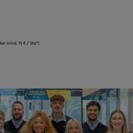
er mind. 15 € / Std.*!