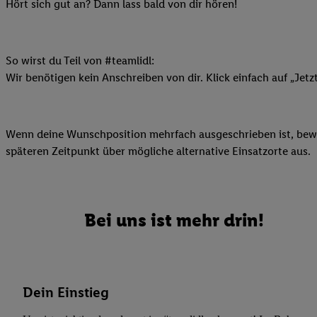
Datenschutzbestimmu
Hört sich gut an? Dann lass bald von dir hören!
Verwendungszwecke ode
und Funktionen im Ra
Gewährleistung der Si
So wirst du Teil von #teamlidl:
Anzeige von Werbung u
Wir benötigen kein Anschreiben von dir. Klick einfach auf „Jetz
Verknüpfung verschiede
Messung des Erfolgs 
Technologie für digita
Wenn deine Wunschposition mehrfach ausgeschrieben ist, bewir
Verwendung genauer
späteren Zeitpunkt über mögliche alternative Einsatzorte aus.
oder Zugriff auf I
von Zielgruppen d
reduzierter Daten
zur Auswahl person
Bei uns ist mehr drin!
Liste der Partn
Dein Einstieg