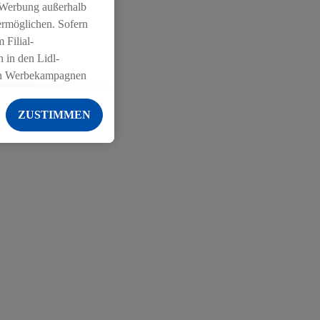
 Werbung außerhalb
ermöglichen. Sofern
 Filial-
 in den Lidl-
on Werbekampagnen
 anderen Diensten
ZUSTIMMEN
ng der Lidl-Dienste,
er Geschlecht -
g einschließlich dem
von Zielgruppen
erarbeitungen auch
on Angeboten sowie
ich in Ihr
ail-Adresse von uns
 um daraus eine
 sogleich
zu erkennen und