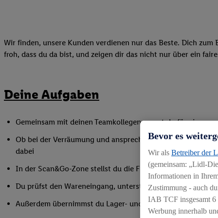
Wir finden, unsere Kunden verdienen nur das Beste. Dich zum B
froh, dass du da bist, und zeigen dir das nicht nur über ein fai
Deine Aufgaben
Gemeinsam mit deinen Teamkollegen sorgst du für eine gepf
Bevor es weiterg
Ob bei der Verräumung und ansprechender Präsentation der
dabei
Wir als
Betreiber der 
(gemeinsam: „Lidl-Dien
In der Scan&Go-Zone stellst du die Funktionsfähigkeit siche
Informationen in Ihrem
Du prüfst den Wareneingang, unterstützt bei Inventurarbei
Zustimmung - auch dur
IAB TCF insgesamt
6
Außerdem übernimmst du Lager- und Reinigungsarbeiten
Werbung innerhalb und