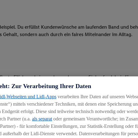
eispiel. Du erfüllst Kundenwünsche am laufenden Band und behäl
res Gehalt, sondern auch durch ein faires Miteinander im Alltag.
legte Filiale und ein rundum gelungenes Einkaufserlebnis für u
eht: Zur Verarbeitung Ihrer Daten
 Ware, beim Backen oder beim Kassieren mit unseren modernen 
Lidl-Webseiten und Lidl-Apps
verarbeiten Ihre Daten auf unseren Webs
ste“) mittels verschiedener Techniken, mit denen eine Speicherung und
r, begeisterst Kunden für das System und bietest Hilfestellung, 
 Endgerät erfolgt. Diese sind teilweise technisch notwendig oder werde
ten und stehst unseren Kunden mit Rat und Tat zur Verfügung
ch Partner (u.a.
als separat
oder gemeinsam Verantwortliche; im Zus
Partner) - für komfortable Einstellungen, zur Statistik-Erstellung oder fü
 außerhalb der Lidl-Dienste verwendet. Datenverarbeitungen für perso