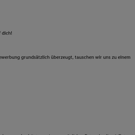
elne
ig benannten Zwecke
g, Bereitstellung und
dlichen Quellen,
 dich!
telter Informationen,
-basierten Utiq-
Bewerbung grundsätzlich überzeugt, tauschen wir uns zu einem
 Speichern von
ngebote. Analyse
ellen. Verwendung
ung von Profilen