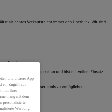
tst als echtes Verkaufstalent immer den Überblick. Wir sind
nsere Kunden
Kassensystemen: Du packst an und bist mit vollem Einsatz
eiten und unserer App
 ein Zugriff auf
um ein positives Einkaufserlebnis zu ermöglichen
n mit Ihrer
ammenhang mit dem
r personalisierte
nalisierte Werbung