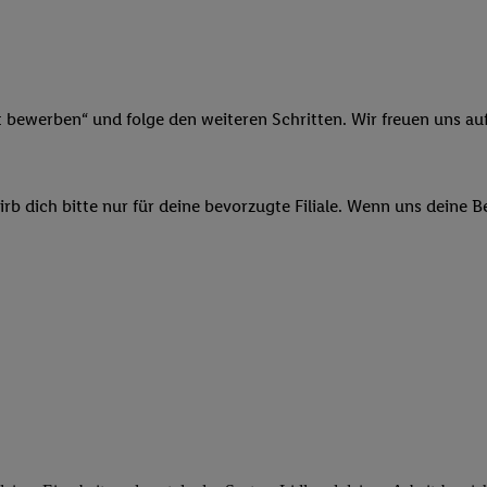
ngen
.
Die Impressen finden Sie hier.
Unter „Anpassen“ können Sie einz
r Partner zulassen; das gilt auch für die nachfolgend schlagwortart
hmen des Einsatzes des IAB TCF für Werbung und Erfolgsmessung:
cherheit, Verhinderung und Aufdeckung von Betrug und Fehlerbehebun
nd Inhalten, Abgleichung und Kombination von Daten aus unterschie
t bewerben“ und folge den weiteren Schritten. Wir freuen uns auf
ner Endgeräte, Identifikation von Geräten anhand automatisch übermit
von Werbekampagnen durch TTD und Nutzung der Telekommunikations
les Marketing, sowie:
b dich bitte nur für deine bevorzugte Filiale. Wenn uns deine 
 Standortdaten. Erstellung von Profilen für personalisierte Werbung.
nformationen auf einem Endgerät. Entwicklung und Verbesserung der A
urch Statistiken oder Kombinationen von Daten aus verschiedenen Qu
 zur Auswahl von Werbeanzeigen. Messung der Werbeleistung. Verwend
alisierter Werbung.
er (Lieferanten)