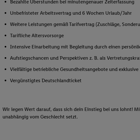
Bezahlte Überstunden bei minutengenauer Zeiterfassung
Ihnen personalisierte
Unbefristeter Arbeitsvertrag und 6 Wochen Urlaub/Jahr
auch Ihre in einen Ha
Zudem erlauben Sie u
Weitere Leistungen gemäß Tarifvertrag (Zuschläge, Sonderur
Technologie in den Lid
Tarifliche Altersvorsorge
Sie verfügbar ist. Wenn
Adresse und einer Kun
Intensive Einarbeitung mit Begleitung durch einen persönl
werden diese Kennung 
Aufstiegschancen und Perspektiven z. B. als Vertretungskra
Lidl-Diensten zu erfas
werden, die von Dritte
Vielfältige betriebliche Gesundheitsangebote und exklusiv
können Ihre Einwilligu
Vergünstigtes Deutschlandticket
Möglichkeit, Ihre Einw
(„consenthub“)
oder üb
Marketing“ am unteren 
finden Sie in den
Date
Wir legen Wert darauf, dass sich dein Einstieg bei uns lohnt! M
Durch einen Klick auf
unabhängig vom Geschlecht setzt.
Klick auf „Zustimmen“
sämtlicher genannten P
Ihre Einwilligung jede