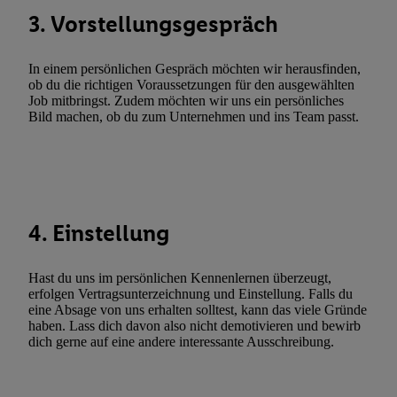
3. Vorstellungsgespräch
Utiq-Technologie für digitales Marketing, sowie:
Verwendung genauer Standortdaten. Erstellung von Profilen für 
In einem persönlichen Gespräch möchten wir herausfinden,
Werbung. Speichern von oder Zugriff auf Informationen auf ei
ob du die richtigen Voraussetzungen für den ausgewählten
Entwicklung und Verbesserung der Angebote. Analyse von Zie
Job mitbringst. Zudem möchten wir uns ein persönliches
Statistiken oder Kombinationen von Daten aus verschiedenen Q
Bild machen, ob du zum Unternehmen und ins Team passt.
Verwendung reduzierter Daten zur Auswahl von Werbeanzeige
Werbeleistung. Verwendung von Profilen zur Auswahl personali
Werbung.
Liste der Partner (Lieferanten)
4. Einstellung
Hast du uns im persönlichen Kennenlernen überzeugt,
erfolgen Vertragsunterzeichnung und Einstellung. Falls du
eine Absage von uns erhalten solltest, kann das viele Gründe
haben. Lass dich davon also nicht demotivieren und bewirb
dich gerne auf eine andere interessante Ausschreibung.