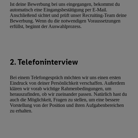
Ist deine Bewerbung bei uns eingegangen, bekommst du
Utiq-Technologie für digitales Marketing“ am unteren Ende diese
automatisch eine Eingangsbestätigung per E-Mail.
(nur für die Lidl-Dienste) widerrufen. Weitere Informationen finde
Anschließend sichtet und prüft unser Recruiting-Team deine
den
Datenschutzbestimmungen von Utiq
.
Bewerbung. Wenn du die notwendigen Voraussetzungen
erfüllst, beginnt der Auswahlprozess.
Durch einen Klick auf „Ablehnen“ können Sie nur den Einsatz n
Techniken zulassen. Durch einen Klick auf „Zustimmen“ stimmen 
Verarbeitungen zu sämtlichen vorgenannten Zwecken unter Einbi
genannten Partner zu. Weitere Informationen, auch zur Speicherd
und zu Ihrem Recht, Ihre Einwilligung jederzeit mit Wirkung für 
2. Telefoninterview
widerrufen, finden Sie in unseren
Datenschutzbestimmungen
.
Die
Sie hier.
Unter „Anpassen“ können Sie einzelne Verwendungszwe
Bei einem Telefongespräch möchten wir uns einen ersten
zulassen; das gilt auch für die nachfolgend schlagwortartig bena
Eindruck von deiner Persönlichkeit verschaffen. Außerdem
Funktionen im Rahmen des Einsatzes des IAB TCF für Werbung
klären wir vorab wichtige Rahmenbedingungen, um
Erfolgsmessung:
herauszufinden, ob wir zueinander passen. Natürlich hast du
auch die Möglichkeit, Fragen zu stellen, um eine bessere
Gewährleistung der Sicherheit, Verhinderung und Aufdeckung v
Vorstellung von der Position und ihren Aufgabenbereichen
Fehlerbehebung, Bereitstellung und Anzeige von Werbung und In
zu erhalten.
Abgleichung und Kombination von Daten aus unterschiedlichen 
Verknüpfung verschiedener Endgeräte, Identifikation von Geräte
automatisch übermittelter Informationen, Messung des Erfolgs vo
Werbekampagnen durch TTD und Nutzung der Telekommunikatio