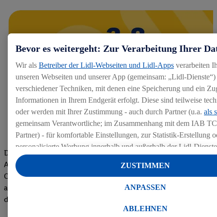
Bevor es weitergeht: Zur Verarbeitung Ihrer Da
Wir als
Betreiber der Lidl-Webseiten und Lidl-Apps
verarbeiten I
unseren Webseiten und unserer App (gemeinsam: „Lidl-Dienste“) 
verschiedener Techniken, mit denen eine Speicherung und ein Zug
Informationen in Ihrem Endgerät erfolgt. Diese sind teilweise te
oder werden mit Ihrer Zustimmung - auch durch Partner (u.a.
als 
gemeinsam Verantwortliche; im Zusammenhang mit dem IAB TC
Partner) - für komfortable Einstellungen, zur Statistik-Erstellung o
personalisierte Werbung innerhalb und außerhalb der Lidl-Dienst
Die Bewertungen von aktuellen und ehemaligen Mitarbeitern,
Datenverarbeitungen für personalisierte Werbung werden durchge
Azubis und externen Bewerbern haben uns zu einer Top
ZUSTIMMEN
Werbung auszusteuern und um Dritten die Ausspielung von Werb
Company gemacht. Wir freuen uns über unseren guten Score
Lidl-Dienste über die Ihnen und Ihren Haushaltsangehörigen zug
ANPASSEN
auf dem Arbeitgeber-Bewertungsportal kununu.Hier geht's zu
Endgeräte zu ermöglichen. Sofern Sie Teilnehmer des Lidl Plus-
den Bewertungen
werden für diese Zwecke auch Daten aus Ihrem Filial-Kaufverhalte
ABLEHNEN
Zudem werden einem der o.g. Partner Daten über Ihr Kaufverhalte