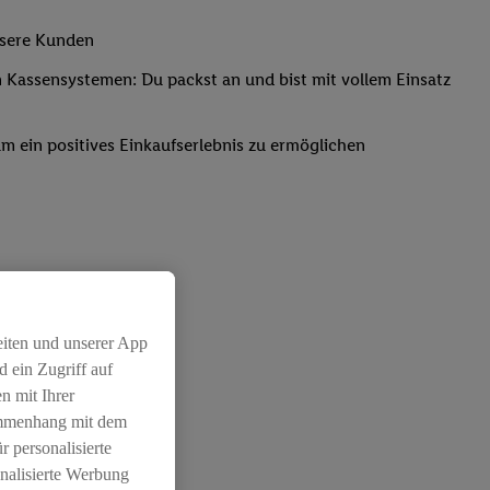
nsere Kunden
Kassensystemen: Du packst an und bist mit vollem Einsatz
um ein positives Einkaufserlebnis zu ermöglichen
eiten und unserer App
 ein Zugriff auf
n mit Ihrer
ammenhang mit dem
r personalisierte
nalisierte Werbung