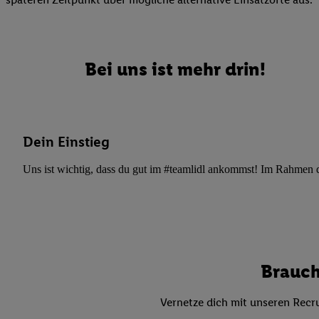
Datenschutzbestimmu
Verwendungszwecke ode
und Funktionen im Ra
Gewährleistung der Si
Bei uns ist mehr drin!
Anzeige von Werbung u
Verknüpfung verschiede
Messung des Erfolgs 
Technologie für digita
Dein Einstieg
Verwendung genauer
oder Zugriff auf I
Uns ist wichtig, dass du gut im #teamlidl ankommst! Im Rahmen dei
von Zielgruppen d
reduzierter Daten
zur Auswahl person
Liste der Partn
Brauch
Vernetze dich mit unseren Recru