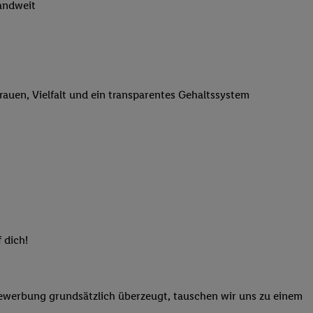
landweit
n genannten Partner
 verarbeitet.
er
, die Utiq-
b die Technologie für
er, der anhand der IP-
trauen, Vielfalt und ein transparentes Gehaltssystem
Utiq erstellt. Wir
ungsverhalten in den
sten wiedererkannt
pielen können. Sie
ten erläuterten
rtal von Utiq
logie für digitales
re Informationen
 dich!
sen. Durch einen
en unter Einbindung
nd zu Ihrem Recht,
Bewerbung grundsätzlich überzeugt, tauschen wir uns zu einem