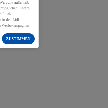
 Werbung außerhalb
ermöglichen. Sofern
 Filial-
 in den Lidl-
on Werbekampagnen
 anderen Diensten
ZUSTIMMEN
ng der Lidl-Dienste,
er Geschlecht -
g einschließlich dem
von Zielgruppen
erarbeitungen auch
on Angeboten sowie
ich in Ihr
ail-Adresse von uns
 um daraus eine
 sogleich
zu erkennen und