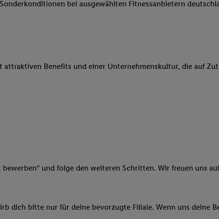
e Sonderkonditionen bei ausgewählten Fitnessanbietern deutsch
 Werbung auszuspielen. Hierzu wird von uns und einem der anderen obe
shwert umgewandelte E-Mail-Adresse in gemeinsamer Verantwortlichkeit
ns, der Utiq SA/NV („Utiq“) und Ihrem
Telekommunikationsnetzbetreib
l-Diensten einzusetzen. Utiq prüft zunächst anhand Ihrer IP-Adresse, o
 das der Fall ist, gibt Utiq Ihre IP-Adresse an Ihren Netzbetreiber weit
it attraktiven Benefits und einer Unternehmenskultur, die auf Zu
denkonto-Referenz, wie z.B. Ihrer Mobilfunknummer, eine Kennung für 
verwenden, um Sie wiederzuerkennen und Erkenntnisse über Ihr Nutz
sen. Insbesondere können Sie mittels dieser Technologie auch auf Dien
n betrieben werden, damit wir Ihnen dort personalisierte Werbung auss
ng speziell zur Nutzung der Utiq-Technologie - zusätzlich zur weiter un
illigung generell zu widerrufen - jederzeit auch über
das Datenschutzpo
er „Anpassen“/„Nutzung der Telekommunikations-basierten Utiq-Techno
Ende dieser Einwilligung (nur für die Lidl-Dienste) widerrufen. Weite
nschutzbestimmungen von Utiq
.
t bewerben“ und folge den weiteren Schritten. Wir freuen uns auf
 „Ablehnen“ können Sie nur den Einsatz notwendiger Techniken zulas
 stimmen Sie allen Verarbeitungen zu sämtlichen vorgenannten Zweck
artner zu. Weitere Informationen, auch zur Speicherdauer der Daten u
b dich bitte nur für deine bevorzugte Filiale. Wenn uns deine 
rzeit mit Wirkung für die Zukunft zu widerrufen, finden Sie in unseren