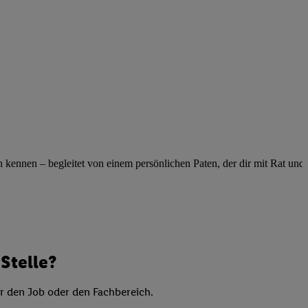
elne
ig benannten Zwecke
g, Bereitstellung und
dlichen Quellen,
telter Informationen,
-basierten Utiq-
 Speichern von
ngebote. Analyse
ennen – begleitet von einem persönlichen Paten, der dir mit Rat und Ta
ellen. Verwendung
ung von Profilen
Stelle?
er den Job oder den Fachbereich.