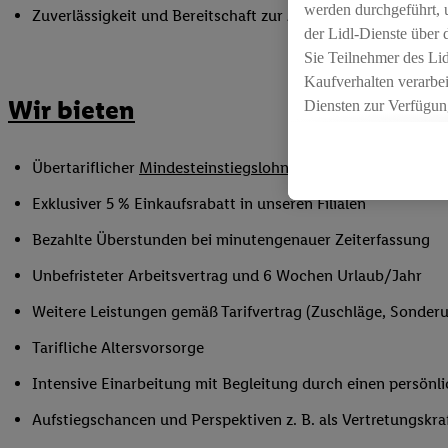
werden durchgeführt, 
Zuverlässigkeit und Bereitschaft zur Arbeit in flexiblen Sc
der Lidl-Dienste über
Sie Teilnehmer des Li
Kaufverhalten verarbei
Wir bieten
Diensten zur Verfügung
seiner Auftraggeber m
Die Erstellung persona
Übertariflicher
Mindesteinstiegslohn
sowie Urlaubs- und W
angereicherten Profil
Ihr Kaufverhalten in d
Exklusiver 5 % Einkaufsrabatt in unseren Filialen
sowie Ihre genauen St
Bezahlte Überstunden bei minutengenauer Zeiterfassung
Speichern von und/ od
(sogenannten Segment
Unbefristeter Arbeitsvertrag und 6 Wochen Urlaub/Jahr
zur Leistungs-/ Erfol
Weitere Leistungen gemäß Tarifvertrag (Zuschläge, Sonderur
zur technischen Siche
Sofern Sie hier Ihre Z
Tarifliche Altersvorsorge
bestehendes Lidl Plus
Intensive Einarbeitung mit Begleitung durch einen persönl
in gemeinsamer Verant
spezielle Online-Kennu
Aufstiegschancen und Perspektiven z. B. als Vertretungskra
beschriebene Utiq-Ken