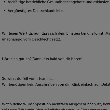
Vielfältige betriebliche Gesundheitsangebote und exklusiv
Ihnen personalisierte
auch Ihre in einen Ha
Vergünstigtes Deutschlandticket
Zudem erlauben Sie u
Technologie in den Lid
Sie verfügbar ist. Wenn
Wir legen Wert darauf, dass sich dein Einstieg bei uns lohnt! M
Adresse und einer Kun
unabhängig vom Geschlecht setzt.
werden diese Kennung 
Lidl-Diensten zu erfas
werden, die von Dritte
können Ihre Einwilligu
Hört sich gut an? Dann lass bald von dir hören!
Möglichkeit, Ihre Einw
(„consenthub“)
oder üb
Marketing“ am unteren 
So wirst du Teil von #teamlidl:
finden Sie in den
Date
Wir benötigen kein Anschreiben von dir. Klick einfach auf „Jetz
Durch einen Klick auf
Klick auf „Zustimmen“
sämtlicher genannten P
Wenn deine Wunschposition mehrfach ausgeschrieben ist, bewir
Ihre Einwilligung jede
späteren Zeitpunkt über mögliche alternative Einsatzorte aus.