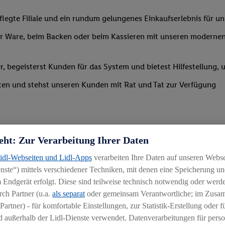
legte Filiale und ein rundum gelungenes Einkaufserlebnis für u
 Ware, beim Backen oder beim Kassieren mit unseren modernen 
r, begeisterst Kunden für das System und bietest Hilfestellung, 
ten und stehst unseren Kunden mit Rat und Tat zur Verfügung
eht: Zur Verarbeitung Ihrer Daten
Lidl-Webseiten und Lidl-Apps
verarbeiten Ihre Daten auf unseren Webs
ste“) mittels verschiedener Techniken, mit denen eine Speicherung und
uereinsteiger
 Endgerät erfolgt. Diese sind teilweise technisch notwendig oder werde
ch Partner (u.a.
als separat
oder gemeinsam Verantwortliche; im Zus
igkeit an wechselnde Aufgaben
Partner) - für komfortable Einstellungen, zur Statistik-Erstellung oder fü
chen
 außerhalb der Lidl-Dienste verwendet. Datenverarbeitungen für perso