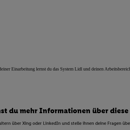
ngen
.
Die Impressen finden Sie hier.
Unter „Anpassen“ können Sie einz
r Partner zulassen; das gilt auch für die nachfolgend schlagwortart
hmen des Einsatzes des IAB TCF für Werbung und Erfolgsmessung:
cherheit, Verhinderung und Aufdeckung von Betrug und Fehlerbehebun
nd Inhalten, Abgleichung und Kombination von Daten aus unterschie
ner Endgeräte, Identifikation von Geräten anhand automatisch übermit
von Werbekampagnen durch TTD und Nutzung der Telekommunikations
les Marketing, sowie:
 Standortdaten. Erstellung von Profilen für personalisierte Werbung.
nformationen auf einem Endgerät. Entwicklung und Verbesserung der A
ner Einarbeitung lernst du das System Lidl und deinen Arbeitsbereich k
urch Statistiken oder Kombinationen von Daten aus verschiedenen Qu
 zur Auswahl von Werbeanzeigen. Messung der Werbeleistung. Verwend
alisierter Werbung.
er (Lieferanten)
st du mehr Informationen über diese 
itern über Xing oder LinkedIn und stelle ihnen deine Fragen üb