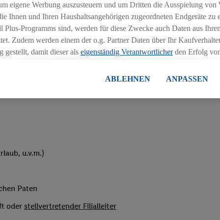
um eigene Werbung auszusteuern und um Dritten die Ausspielung von
hichtmodellen in Absprache mit der Führungskraft
 die Ihnen und Ihren Haushaltsangehörigen zugeordneten Endgeräte zu 
dl Plus-Programms sind, werden für diese Zwecke auch Daten aus Ihrem
tet. Zudem werden einem der o.g. Partner Daten über Ihr Kaufverhalten
 gestellt, damit dieser als
eigenständig Verantwortlicher
den Erfolg v
essen kann.
lisierter Werbung basiert auf der Generierung von auch mit Daten von
ABLEHNEN
ANPASSEN
eihnachtsgeld
en. Dies umfasst die Zusammenführung von Daten (z.B. über Ihre Nutzu
en Lidl-Diensten, Informationen aus Ihrem Kundenkonto - z.B. Alter od
andortdaten) auch über verschiedene Endgeräte und Lidl-Dienste hinwe
er dem Zugriff auf Informationen auf Ihren Endgeräten zur Erstellung 
en). Im Zusammenhang mit dem Ausspielen dieser Werbung erfolgen V
gsmessung der Werbung, zur Zielgruppenforschung, zur Entwicklung v
laub, u.v.m.)
rung und Optimierung dieser Werbeausspielungen.
ustimmung dazu erteilen und danach ein Lidl Plus-Konto erstellen bzw. s
-Konto einloggen, kann darüber hinaus auch Ihre dort angegebene E-M
ichen Paten
wortlichkeit mit einem der oben genannten Partner verwendet werden,
ng zu erstellen (die sogenannte EUID), die wir sodann ähnlich wie die
ft oder
stellvertretender Filialleiter
nung verwenden können, um Sie in von Dritten betriebenen Diensten 