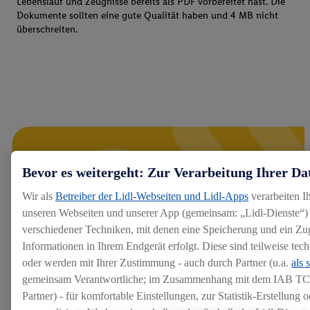
Lebenslauf und Zeugnisse bereits als PDF vorbereitet hast. Die
Dokumente sollten eine gute Qualität haben und 4 MB nicht
überschreiten.
Bevor es weitergeht: Zur Verarbeitung Ihrer Da
Wir als
Betreiber der Lidl-Webseiten und Lidl-Apps
verarbeiten I
unseren Webseiten und unserer App (gemeinsam: „Lidl-Dienste“) 
verschiedener Techniken, mit denen eine Speicherung und ein Zug
Informationen in Ihrem Endgerät erfolgt. Diese sind teilweise te
oder werden mit Ihrer Zustimmung - auch durch Partner (u.a.
als 
gemeinsam Verantwortliche; im Zusammenhang mit dem IAB TC
Partner) - für komfortable Einstellungen, zur Statistik-Erstellung o