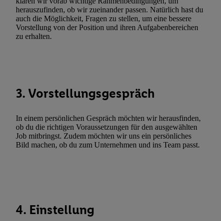
klären wir vorab wichtige Rahmenbedingungen, um
Erfolgsmessung:
herauszufinden, ob wir zueinander passen. Natürlich hast du
Gewährleistung der Sicherheit, Verhinderung und Aufdeckung v
auch die Möglichkeit, Fragen zu stellen, um eine bessere
Fehlerbehebung, Bereitstellung und Anzeige von Werbung und In
Vorstellung von der Position und ihren Aufgabenbereichen
zu erhalten.
Abgleichung und Kombination von Daten aus unterschiedlichen 
Verknüpfung verschiedener Endgeräte, Identifikation von Geräte
automatisch übermittelter Informationen, Messung des Erfolgs vo
Werbekampagnen durch TTD und Nutzung der Telekommunikatio
Utiq-Technologie für digitales Marketing, sowie:
3. Vorstellungsgespräch
Verwendung genauer Standortdaten. Erstellung von Profilen für 
Werbung. Speichern von oder Zugriff auf Informationen auf ei
In einem persönlichen Gespräch möchten wir herausfinden,
Entwicklung und Verbesserung der Angebote. Analyse von Zie
ob du die richtigen Voraussetzungen für den ausgewählten
Job mitbringst. Zudem möchten wir uns ein persönliches
Statistiken oder Kombinationen von Daten aus verschiedenen Q
Bild machen, ob du zum Unternehmen und ins Team passt.
Verwendung reduzierter Daten zur Auswahl von Werbeanzeige
Werbeleistung. Verwendung von Profilen zur Auswahl personali
Werbung.
Liste der Partner (Lieferanten)
4. Einstellung