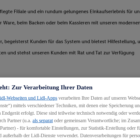
legte Filiale und ein rundum gelungenes Einkaufserlebnis für u
 Ware, beim Backen oder beim Kassieren mit unseren modernen 
r, begeisterst Kunden für das System und bietest Hilfestellung, 
ten und stehst unseren Kunden mit Rat und Tat zur Verfügung
eht: Zur Verarbeitung Ihrer Daten
Lidl-Webseiten und Lidl-Apps
verarbeiten Ihre Daten auf unseren Webs
ste“) mittels verschiedener Techniken, mit denen eine Speicherung und
uereinsteiger
 Endgerät erfolgt. Diese sind teilweise technisch notwendig oder werde
ch Partner (u.a.
als separat
oder gemeinsam Verantwortliche; im Zus
igkeit an wechselnde Aufgaben
Partner) - für komfortable Einstellungen, zur Statistik-Erstellung oder fü
chen
 außerhalb der Lidl-Dienste verwendet. Datenverarbeitungen für perso