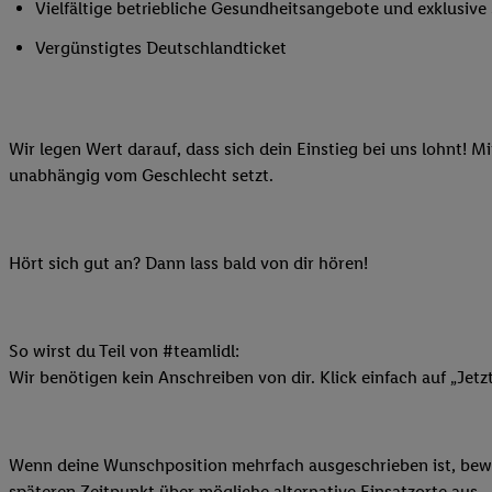
Vielfältige betriebliche Gesundheitsangebote und exklusiv
Ihnen personalisierte
auch Ihre in einen Ha
Vergünstigtes Deutschlandticket
Zudem erlauben Sie u
Technologie in den Lid
Sie verfügbar ist. Wenn
Wir legen Wert darauf, dass sich dein Einstieg bei uns lohnt! M
Adresse und einer Kun
unabhängig vom Geschlecht setzt.
werden diese Kennung 
Lidl-Diensten zu erfas
werden, die von Dritte
können Ihre Einwilligu
Hört sich gut an? Dann lass bald von dir hören!
Möglichkeit, Ihre Einw
(„consenthub“)
oder üb
Marketing“ am unteren 
So wirst du Teil von #teamlidl:
finden Sie in den
Date
Wir benötigen kein Anschreiben von dir. Klick einfach auf „Jetz
Durch einen Klick auf
Klick auf „Zustimmen“
sämtlicher genannten P
Wenn deine Wunschposition mehrfach ausgeschrieben ist, bewir
Ihre Einwilligung jede
späteren Zeitpunkt über mögliche alternative Einsatzorte aus.