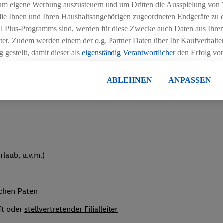
um eigene Werbung auszusteuern und um Dritten die Ausspielung von
hichtmodellen in Absprache mit der Führungskraft
 die Ihnen und Ihren Haushaltsangehörigen zugeordneten Endgeräte zu 
dl Plus-Programms sind, werden für diese Zwecke auch Daten aus Ihrem
tet. Zudem werden einem der o.g. Partner Daten über Ihr Kaufverhalten
 gestellt, damit dieser als
eigenständig Verantwortlicher
den Erfolg v
essen kann.
lisierter Werbung basiert auf der Generierung von auch mit Daten von
ABLEHNEN
ANPASSEN
eihnachtsgeld
en. Dies umfasst die Zusammenführung von Daten (z.B. über Ihre Nutzu
en Lidl-Diensten, Informationen aus Ihrem Kundenkonto - z.B. Alter od
andortdaten) auch über verschiedene Endgeräte und Lidl-Dienste hinwe
er dem Zugriff auf Informationen auf Ihren Endgeräten zur Erstellung 
en). Im Zusammenhang mit dem Ausspielen dieser Werbung erfolgen V
gsmessung der Werbung, zur Zielgruppenforschung, zur Entwicklung v
laub, u.v.m.)
rung und Optimierung dieser Werbeausspielungen.
ustimmung dazu erteilen und danach ein Lidl Plus-Konto erstellen bzw. s
-Konto einloggen, kann darüber hinaus auch Ihre dort angegebene E-M
ichen Paten
wortlichkeit mit einem der oben genannten Partner verwendet werden,
ng zu erstellen (die sogenannte EUID), die wir sodann ähnlich wie die
ft oder
stellvertretender Filialleiter
nung verwenden können, um Sie in von Dritten betriebenen Diensten 