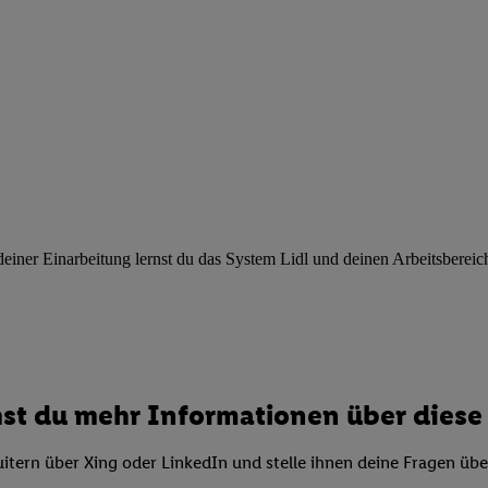
ngen
.
Die Impressen finden Sie hier.
Unter „Anpassen“ können Sie einz
r Partner zulassen; das gilt auch für die nachfolgend schlagwortart
hmen des Einsatzes des IAB TCF für Werbung und Erfolgsmessung:
cherheit, Verhinderung und Aufdeckung von Betrug und Fehlerbehebun
nd Inhalten, Abgleichung und Kombination von Daten aus unterschie
ner Endgeräte, Identifikation von Geräten anhand automatisch übermit
von Werbekampagnen durch TTD und Nutzung der Telekommunikations
les Marketing, sowie:
 Standortdaten. Erstellung von Profilen für personalisierte Werbung.
nformationen auf einem Endgerät. Entwicklung und Verbesserung der A
ner Einarbeitung lernst du das System Lidl und deinen Arbeitsbereich k
urch Statistiken oder Kombinationen von Daten aus verschiedenen Qu
 zur Auswahl von Werbeanzeigen. Messung der Werbeleistung. Verwend
alisierter Werbung.
er (Lieferanten)
st du mehr Informationen über diese 
itern über Xing oder LinkedIn und stelle ihnen deine Fragen üb