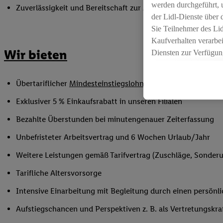
werden durchgeführt, 
Zuverlässigkeit und Bereitschaft zur Arbeit in flexiblen Sc
der Lidl-Dienste über
Sie Teilnehmer des Li
Kaufverhalten verarbei
Wir bieten
Diensten zur Verfügung
seiner Auftraggeber m
Die Erstellung persona
Übertariflicher
Mindesteinstiegslohn
sowie Urlaubs- und W
angereicherten Profil
Ihr Kaufverhalten in d
Exklusiver 5 % Einkaufsrabatt in unseren Filialen
sowie Ihre genauen St
Bezahlte Überstunden bei minutengenauer Zeiterfassung
Speichern von und/ od
(sogenannten Segment
Unbefristeter Arbeitsvertrag und 6 Wochen Urlaub/Jahr
zur Leistungs-/ Erfol
Weitere Leistungen gemäß Tarifvertrag (Zuschläge, Sonderur
zur technischen Siche
Sofern Sie hier Ihre Z
Tarifliche Altersvorsorge
bestehendes Lidl Plus
Intensive Einarbeitung mit Begleitung durch einen persönl
in gemeinsamer Verant
spezielle Online-Kennu
Aufstiegschancen und Perspektiven z. B. als Vertretungskra
beschriebene Utiq-Ken