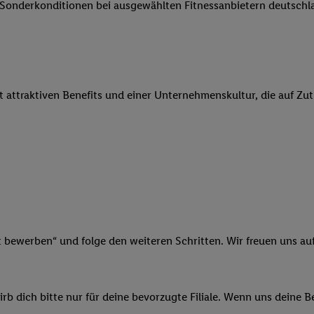
e Sonderkonditionen bei ausgewählten Fitnessanbietern deutsch
 Werbung auszuspielen. Hierzu wird von uns und einem der anderen obe
shwert umgewandelte E-Mail-Adresse in gemeinsamer Verantwortlichkeit
ns, der Utiq SA/NV („Utiq“) und Ihrem
Telekommunikationsnetzbetreib
l-Diensten einzusetzen. Utiq prüft zunächst anhand Ihrer IP-Adresse, o
 das der Fall ist, gibt Utiq Ihre IP-Adresse an Ihren Netzbetreiber weit
it attraktiven Benefits und einer Unternehmenskultur, die auf Zu
denkonto-Referenz, wie z.B. Ihrer Mobilfunknummer, eine Kennung für 
verwenden, um Sie wiederzuerkennen und Erkenntnisse über Ihr Nutz
sen. Insbesondere können Sie mittels dieser Technologie auch auf Dien
n betrieben werden, damit wir Ihnen dort personalisierte Werbung auss
ng speziell zur Nutzung der Utiq-Technologie - zusätzlich zur weiter un
illigung generell zu widerrufen - jederzeit auch über
das Datenschutzpo
er „Anpassen“/„Nutzung der Telekommunikations-basierten Utiq-Techno
Ende dieser Einwilligung (nur für die Lidl-Dienste) widerrufen. Weite
nschutzbestimmungen von Utiq
.
t bewerben“ und folge den weiteren Schritten. Wir freuen uns auf
 „Ablehnen“ können Sie nur den Einsatz notwendiger Techniken zulas
 stimmen Sie allen Verarbeitungen zu sämtlichen vorgenannten Zweck
artner zu. Weitere Informationen, auch zur Speicherdauer der Daten u
b dich bitte nur für deine bevorzugte Filiale. Wenn uns deine 
rzeit mit Wirkung für die Zukunft zu widerrufen, finden Sie in unseren