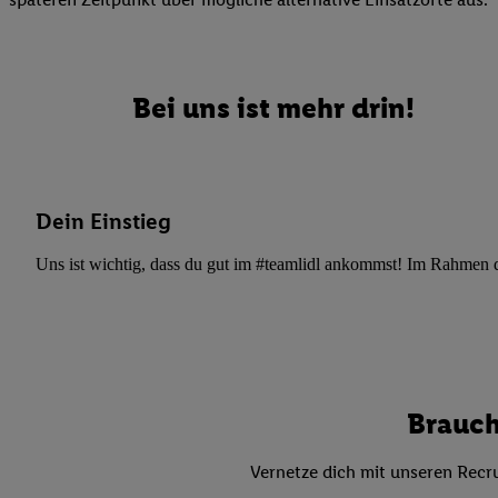
Datenschutzbestimmu
Verwendungszwecke ode
und Funktionen im Ra
Gewährleistung der Si
Bei uns ist mehr drin!
Anzeige von Werbung u
Verknüpfung verschiede
Messung des Erfolgs 
Technologie für digita
Dein Einstieg
Verwendung genauer
oder Zugriff auf I
Uns ist wichtig, dass du gut im #teamlidl ankommst! Im Rahmen dei
von Zielgruppen d
reduzierter Daten
zur Auswahl person
Liste der Partn
Brauch
Vernetze dich mit unseren Recru