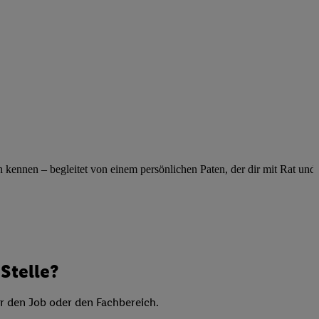
elne
ig benannten Zwecke
g, Bereitstellung und
dlichen Quellen,
telter Informationen,
-basierten Utiq-
 Speichern von
ngebote. Analyse
ennen – begleitet von einem persönlichen Paten, der dir mit Rat und Ta
ellen. Verwendung
ung von Profilen
Stelle?
er den Job oder den Fachbereich.