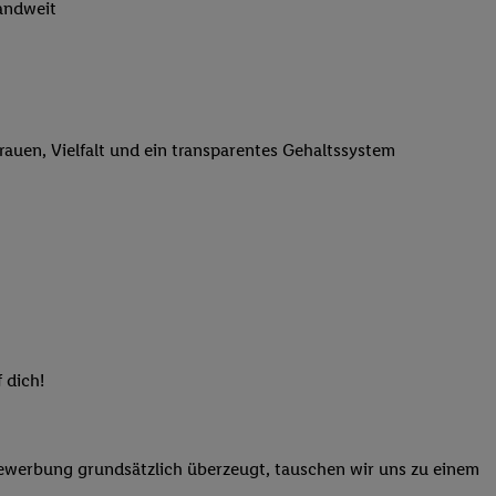
landweit
n genannten Partner
 verarbeitet.
er
, die Utiq-
b die Technologie für
er, der anhand der IP-
trauen, Vielfalt und ein transparentes Gehaltssystem
Utiq erstellt. Wir
ungsverhalten in den
sten wiedererkannt
pielen können. Sie
ten erläuterten
rtal von Utiq
logie für digitales
re Informationen
 dich!
sen. Durch einen
en unter Einbindung
nd zu Ihrem Recht,
Bewerbung grundsätzlich überzeugt, tauschen wir uns zu einem