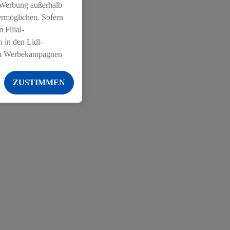
 Werbung außerhalb
ermöglichen. Sofern
 Filial-
 in den Lidl-
on Werbekampagnen
 anderen Diensten
ZUSTIMMEN
ng der Lidl-Dienste,
er Geschlecht -
g einschließlich dem
von Zielgruppen
erarbeitungen auch
on Angeboten sowie
ich in Ihr
ail-Adresse von uns
 um daraus eine
 sogleich
zu erkennen und