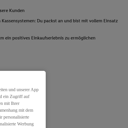
nsere Kunden
Kassensystemen: Du packst an und bist mit vollem Einsatz
um ein positives Einkaufserlebnis zu ermöglichen
eiten und unserer App
 ein Zugriff auf
n mit Ihrer
ammenhang mit dem
r personalisierte
nalisierte Werbung