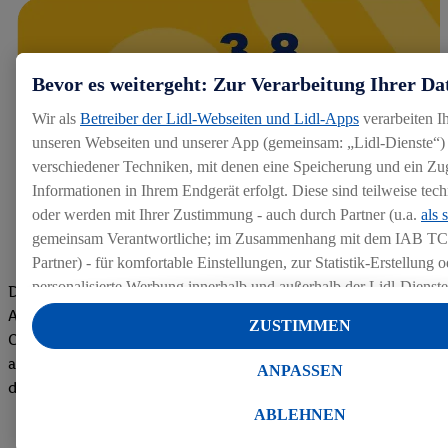
Bevor es weitergeht: Zur Verarbeitung Ihrer Da
Wir als
Betreiber der Lidl-Webseiten und Lidl-Apps
verarbeiten I
unseren Webseiten und unserer App (gemeinsam: „Lidl-Dienste“) 
verschiedener Techniken, mit denen eine Speicherung und ein Zug
Informationen in Ihrem Endgerät erfolgt. Diese sind teilweise te
oder werden mit Ihrer Zustimmung - auch durch Partner (u.a.
als 
gemeinsam Verantwortliche; im Zusammenhang mit dem IAB TC
Partner) - für komfortable Einstellungen, zur Statistik-Erstellung o
personalisierte Werbung innerhalb und außerhalb der Lidl-Dienst
Die Bewertungen von aktuellen und ehemaligen Mitarbeitern,
Datenverarbeitungen für personalisierte Werbung werden durchge
Azubis und externen Bewerbern haben uns zu einer Top
ZUSTIMMEN
Werbung auszusteuern und um Dritten die Ausspielung von Werb
Company gemacht. Wir freuen uns über unseren guten Score
Lidl-Dienste über die Ihnen und Ihren Haushaltsangehörigen zug
auf dem Arbeitgeber-Bewertungsportal kununu.Hier geht's zu
ANPASSEN
Endgeräte zu ermöglichen. Sofern Sie Teilnehmer des Lidl Plus-
den Bewertungen
werden für diese Zwecke auch Daten aus Ihrem Filial-Kaufverhalte
ABLEHNEN
Zudem werden einem der o.g. Partner Daten über Ihr Kaufverhalte