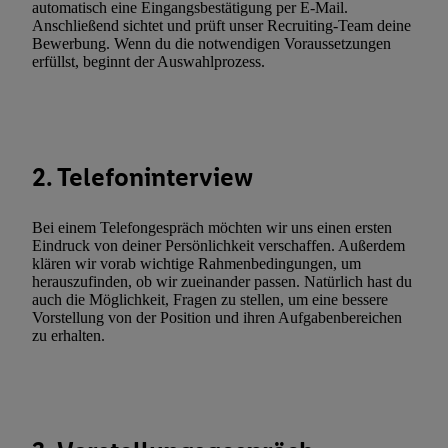
automatisch eine Eingangsbestätigung per E-Mail.
(nur für die Lidl-Dienste) widerrufen. Weitere Informationen finde
Anschließend sichtet und prüft unser Recruiting-Team deine
Bewerbung. Wenn du die notwendigen Voraussetzungen
den
Datenschutzbestimmungen von Utiq
.
erfüllst, beginnt der Auswahlprozess.
Durch einen Klick auf „Ablehnen“ können Sie nur den Einsatz n
Techniken zulassen. Durch einen Klick auf „Zustimmen“ stimmen 
Verarbeitungen zu sämtlichen vorgenannten Zwecken unter Einbi
genannten Partner zu. Weitere Informationen, auch zur Speicherd
und zu Ihrem Recht, Ihre Einwilligung jederzeit mit Wirkung für 
2. Telefoninterview
widerrufen, finden Sie in unseren
Datenschutzbestimmungen
.
Die
Sie hier.
Unter „Anpassen“ können Sie einzelne Verwendungszwe
Bei einem Telefongespräch möchten wir uns einen ersten
zulassen; das gilt auch für die nachfolgend schlagwortartig bena
Eindruck von deiner Persönlichkeit verschaffen. Außerdem
Funktionen im Rahmen des Einsatzes des IAB TCF für Werbung
klären wir vorab wichtige Rahmenbedingungen, um
herauszufinden, ob wir zueinander passen. Natürlich hast du
Erfolgsmessung:
auch die Möglichkeit, Fragen zu stellen, um eine bessere
Gewährleistung der Sicherheit, Verhinderung und Aufdeckung v
Vorstellung von der Position und ihren Aufgabenbereichen
Fehlerbehebung, Bereitstellung und Anzeige von Werbung und In
zu erhalten.
Abgleichung und Kombination von Daten aus unterschiedlichen 
Verknüpfung verschiedener Endgeräte, Identifikation von Geräte
automatisch übermittelter Informationen, Messung des Erfolgs vo
Werbekampagnen durch TTD und Nutzung der Telekommunikatio