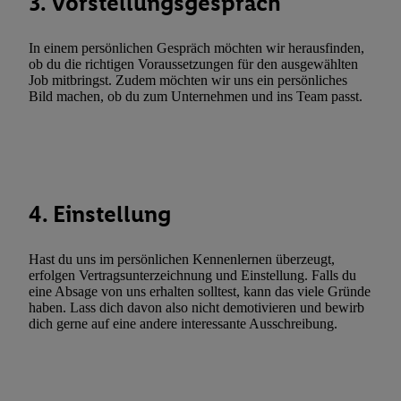
3. Vorstellungsgespräch
Utiq-Technologie für digitales Marketing, sowie:
Verwendung genauer Standortdaten. Erstellung von Profilen für 
In einem persönlichen Gespräch möchten wir herausfinden,
Werbung. Speichern von oder Zugriff auf Informationen auf ei
ob du die richtigen Voraussetzungen für den ausgewählten
Entwicklung und Verbesserung der Angebote. Analyse von Zie
Job mitbringst. Zudem möchten wir uns ein persönliches
Bild machen, ob du zum Unternehmen und ins Team passt.
Statistiken oder Kombinationen von Daten aus verschiedenen Q
Verwendung reduzierter Daten zur Auswahl von Werbeanzeige
Werbeleistung. Verwendung von Profilen zur Auswahl personali
Werbung.
Liste der Partner (Lieferanten)
4. Einstellung
Hast du uns im persönlichen Kennenlernen überzeugt,
erfolgen Vertragsunterzeichnung und Einstellung. Falls du
eine Absage von uns erhalten solltest, kann das viele Gründe
haben. Lass dich davon also nicht demotivieren und bewirb
dich gerne auf eine andere interessante Ausschreibung.