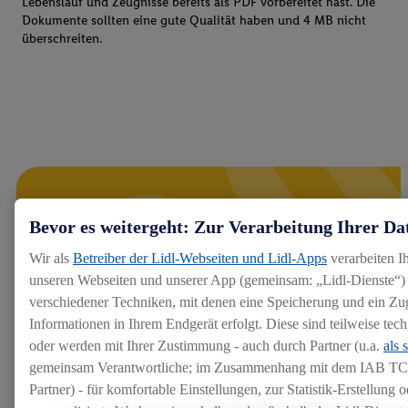
Lebenslauf und Zeugnisse bereits als PDF vorbereitet hast. Die
Dokumente sollten eine gute Qualität haben und 4 MB nicht
überschreiten.
Bevor es weitergeht: Zur Verarbeitung Ihrer Da
Wir als
Betreiber der Lidl-Webseiten und Lidl-Apps
verarbeiten I
unseren Webseiten und unserer App (gemeinsam: „Lidl-Dienste“) 
verschiedener Techniken, mit denen eine Speicherung und ein Zug
Informationen in Ihrem Endgerät erfolgt. Diese sind teilweise te
oder werden mit Ihrer Zustimmung - auch durch Partner (u.a.
als 
gemeinsam Verantwortliche; im Zusammenhang mit dem IAB TC
Partner) - für komfortable Einstellungen, zur Statistik-Erstellung o