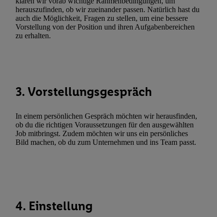
klären wir vorab wichtige Rahmenbedingungen, um
Erfolgsmessung:
herauszufinden, ob wir zueinander passen. Natürlich hast du
Gewährleistung der Sicherheit, Verhinderung und Aufdeckung v
auch die Möglichkeit, Fragen zu stellen, um eine bessere
Fehlerbehebung, Bereitstellung und Anzeige von Werbung und In
Vorstellung von der Position und ihren Aufgabenbereichen
zu erhalten.
Abgleichung und Kombination von Daten aus unterschiedlichen 
Verknüpfung verschiedener Endgeräte, Identifikation von Geräte
automatisch übermittelter Informationen, Messung des Erfolgs vo
Werbekampagnen durch TTD und Nutzung der Telekommunikatio
Utiq-Technologie für digitales Marketing, sowie:
3. Vorstellungsgespräch
Verwendung genauer Standortdaten. Erstellung von Profilen für 
Werbung. Speichern von oder Zugriff auf Informationen auf ei
In einem persönlichen Gespräch möchten wir herausfinden,
Entwicklung und Verbesserung der Angebote. Analyse von Zie
ob du die richtigen Voraussetzungen für den ausgewählten
Job mitbringst. Zudem möchten wir uns ein persönliches
Statistiken oder Kombinationen von Daten aus verschiedenen Q
Bild machen, ob du zum Unternehmen und ins Team passt.
Verwendung reduzierter Daten zur Auswahl von Werbeanzeige
Werbeleistung. Verwendung von Profilen zur Auswahl personali
Werbung.
Liste der Partner (Lieferanten)
4. Einstellung