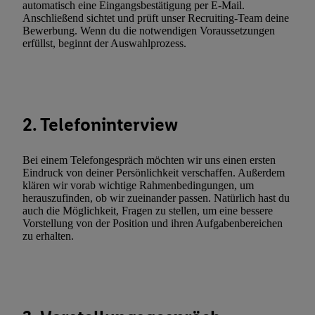
automatisch eine Eingangsbestätigung per E-Mail.
(nur für die Lidl-Dienste) widerrufen. Weitere Informationen finde
Anschließend sichtet und prüft unser Recruiting-Team deine
Bewerbung. Wenn du die notwendigen Voraussetzungen
den
Datenschutzbestimmungen von Utiq
.
erfüllst, beginnt der Auswahlprozess.
Durch einen Klick auf „Ablehnen“ können Sie nur den Einsatz n
Techniken zulassen. Durch einen Klick auf „Zustimmen“ stimmen 
Verarbeitungen zu sämtlichen vorgenannten Zwecken unter Einbi
genannten Partner zu. Weitere Informationen, auch zur Speicherd
und zu Ihrem Recht, Ihre Einwilligung jederzeit mit Wirkung für 
2. Telefoninterview
widerrufen, finden Sie in unseren
Datenschutzbestimmungen
.
Die
Sie hier.
Unter „Anpassen“ können Sie einzelne Verwendungszwe
Bei einem Telefongespräch möchten wir uns einen ersten
zulassen; das gilt auch für die nachfolgend schlagwortartig bena
Eindruck von deiner Persönlichkeit verschaffen. Außerdem
Funktionen im Rahmen des Einsatzes des IAB TCF für Werbung
klären wir vorab wichtige Rahmenbedingungen, um
herauszufinden, ob wir zueinander passen. Natürlich hast du
Erfolgsmessung:
auch die Möglichkeit, Fragen zu stellen, um eine bessere
Gewährleistung der Sicherheit, Verhinderung und Aufdeckung v
Vorstellung von der Position und ihren Aufgabenbereichen
Fehlerbehebung, Bereitstellung und Anzeige von Werbung und In
zu erhalten.
Abgleichung und Kombination von Daten aus unterschiedlichen 
Verknüpfung verschiedener Endgeräte, Identifikation von Geräte
automatisch übermittelter Informationen, Messung des Erfolgs vo
Werbekampagnen durch TTD und Nutzung der Telekommunikatio