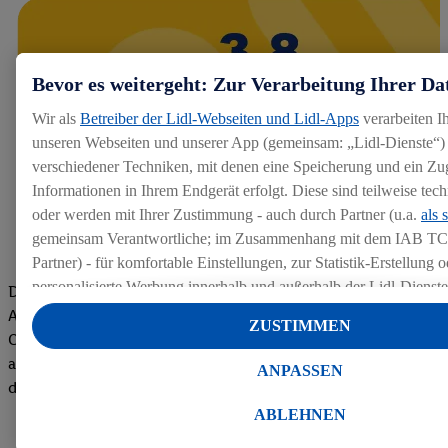
Bevor es weitergeht: Zur Verarbeitung Ihrer Da
Wir als
Betreiber der Lidl-Webseiten und Lidl-Apps
verarbeiten I
unseren Webseiten und unserer App (gemeinsam: „Lidl-Dienste“) 
verschiedener Techniken, mit denen eine Speicherung und ein Zug
Informationen in Ihrem Endgerät erfolgt. Diese sind teilweise te
oder werden mit Ihrer Zustimmung - auch durch Partner (u.a.
als 
gemeinsam Verantwortliche; im Zusammenhang mit dem IAB TC
Partner) - für komfortable Einstellungen, zur Statistik-Erstellung o
personalisierte Werbung innerhalb und außerhalb der Lidl-Dienst
Die Bewertungen von aktuellen und ehemaligen Mitarbeitern,
Datenverarbeitungen für personalisierte Werbung werden durchge
Azubis und externen Bewerbern haben uns zu einer Top
ZUSTIMMEN
Werbung auszusteuern und um Dritten die Ausspielung von Werb
Company gemacht. Wir freuen uns über unseren guten Score
Lidl-Dienste über die Ihnen und Ihren Haushaltsangehörigen zug
auf dem Arbeitgeber-Bewertungsportal kununu.Hier geht's zu
ANPASSEN
Endgeräte zu ermöglichen. Sofern Sie Teilnehmer des Lidl Plus-
den Bewertungen
werden für diese Zwecke auch Daten aus Ihrem Filial-Kaufverhalte
ABLEHNEN
Zudem werden einem der o.g. Partner Daten über Ihr Kaufverhalte