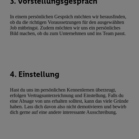
3. Vorstellungsgespräch
Utiq-Technologie für digitales Marketing, sowie:
Verwendung genauer Standortdaten. Erstellung von Profilen für 
In einem persönlichen Gespräch möchten wir herausfinden,
Werbung. Speichern von oder Zugriff auf Informationen auf ei
ob du die richtigen Voraussetzungen für den ausgewählten
Entwicklung und Verbesserung der Angebote. Analyse von Zie
Job mitbringst. Zudem möchten wir uns ein persönliches
Bild machen, ob du zum Unternehmen und ins Team passt.
Statistiken oder Kombinationen von Daten aus verschiedenen Q
Verwendung reduzierter Daten zur Auswahl von Werbeanzeige
Werbeleistung. Verwendung von Profilen zur Auswahl personali
Werbung.
Liste der Partner (Lieferanten)
4. Einstellung
Hast du uns im persönlichen Kennenlernen überzeugt,
erfolgen Vertragsunterzeichnung und Einstellung. Falls du
eine Absage von uns erhalten solltest, kann das viele Gründe
haben. Lass dich davon also nicht demotivieren und bewirb
dich gerne auf eine andere interessante Ausschreibung.