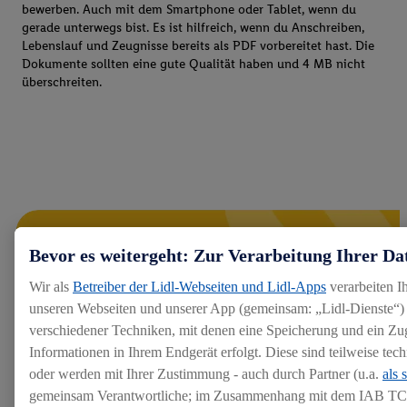
bewerben. Auch mit dem Smartphone oder Tablet, wenn du
gerade unterwegs bist. Es ist hilfreich, wenn du Anschreiben,
Lebenslauf und Zeugnisse bereits als PDF vorbereitet hast. Die
Dokumente sollten eine gute Qualität haben und 4 MB nicht
überschreiten.
Bevor es weitergeht: Zur Verarbeitung Ihrer Da
Wir als
Betreiber der Lidl-Webseiten und Lidl-Apps
verarbeiten I
unseren Webseiten und unserer App (gemeinsam: „Lidl-Dienste“) 
verschiedener Techniken, mit denen eine Speicherung und ein Zug
Informationen in Ihrem Endgerät erfolgt. Diese sind teilweise te
oder werden mit Ihrer Zustimmung - auch durch Partner (u.a.
als 
gemeinsam Verantwortliche; im Zusammenhang mit dem IAB TC