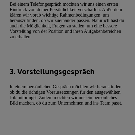
Funktionen im Rahmen des Einsatzes des IAB TCF für Werbung
Bei einem Telefongespräch möchten wir uns einen ersten
Eindruck von deiner Persönlichkeit verschaffen. Außerdem
Erfolgsmessung:
klären wir vorab wichtige Rahmenbedingungen, um
Gewährleistung der Sicherheit, Verhinderung und Aufdeckung v
herauszufinden, ob wir zueinander passen. Natürlich hast du
Fehlerbehebung, Bereitstellung und Anzeige von Werbung und In
auch die Möglichkeit, Fragen zu stellen, um eine bessere
Vorstellung von der Position und ihren Aufgabenbereichen
Abgleichung und Kombination von Daten aus unterschiedlichen 
zu erhalten.
Verknüpfung verschiedener Endgeräte, Identifikation von Geräte
automatisch übermittelter Informationen, Messung des Erfolgs vo
Werbekampagnen durch TTD und Nutzung der Telekommunikatio
Utiq-Technologie für digitales Marketing, sowie:
3. Vorstellungsgespräch
Verwendung genauer Standortdaten. Erstellung von Profilen für 
Werbung. Speichern von oder Zugriff auf Informationen auf ei
Entwicklung und Verbesserung der Angebote. Analyse von Zie
In einem persönlichen Gespräch möchten wir herausfinden,
ob du die richtigen Voraussetzungen für den ausgewählten
Statistiken oder Kombinationen von Daten aus verschiedenen Q
Job mitbringst. Zudem möchten wir uns ein persönliches
Verwendung reduzierter Daten zur Auswahl von Werbeanzeige
Bild machen, ob du zum Unternehmen und ins Team passt.
Werbeleistung. Verwendung von Profilen zur Auswahl personali
Werbung.
Liste der Partner (Lieferanten)