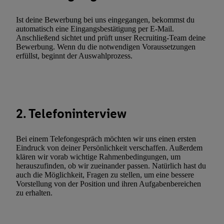
Techniken zulassen. Durch einen Klick auf „Zustimmen“ stimmen 
Ist deine Bewerbung bei uns eingegangen, bekommst du
Verarbeitungen zu sämtlichen vorgenannten Zwecken unter Einbi
automatisch eine Eingangsbestätigung per E-Mail.
genannten Partner zu. Weitere Informationen, auch zur Speicherd
Anschließend sichtet und prüft unser Recruiting-Team deine
und zu Ihrem Recht, Ihre Einwilligung jederzeit mit Wirkung für 
Bewerbung. Wenn du die notwendigen Voraussetzungen
erfüllst, beginnt der Auswahlprozess.
widerrufen, finden Sie in unseren
Datenschutzbestimmungen
.
Die
Sie hier.
Unter „Anpassen“ können Sie einzelne Verwendungszwe
zulassen; das gilt auch für die nachfolgend schlagwortartig bena
Funktionen im Rahmen des Einsatzes des IAB TCF für Werbung
Erfolgsmessung:
2. Telefoninterview
Gewährleistung der Sicherheit, Verhinderung und Aufdeckung v
Fehlerbehebung, Bereitstellung und Anzeige von Werbung und In
Bei einem Telefongespräch möchten wir uns einen ersten
Abgleichung und Kombination von Daten aus unterschiedlichen 
Eindruck von deiner Persönlichkeit verschaffen. Außerdem
Verknüpfung verschiedener Endgeräte, Identifikation von Geräte
klären wir vorab wichtige Rahmenbedingungen, um
herauszufinden, ob wir zueinander passen. Natürlich hast du
automatisch übermittelter Informationen, Messung des Erfolgs vo
auch die Möglichkeit, Fragen zu stellen, um eine bessere
Werbekampagnen durch TTD und Nutzung der Telekommunikatio
Vorstellung von der Position und ihren Aufgabenbereichen
Utiq-Technologie für digitales Marketing, sowie:
zu erhalten.
Verwendung genauer Standortdaten. Erstellung von Profilen für 
Werbung. Speichern von oder Zugriff auf Informationen auf ei