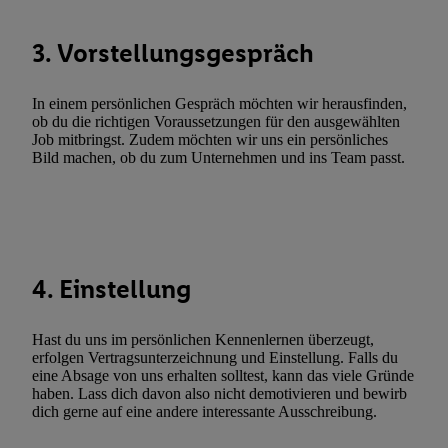
Entwicklung und Verbesserung der Angebote. Analyse von Zie
Statistiken oder Kombinationen von Daten aus verschiedenen Q
3. Vorstellungsgespräch
Verwendung reduzierter Daten zur Auswahl von Werbeanzeige
Werbeleistung. Verwendung von Profilen zur Auswahl personali
In einem persönlichen Gespräch möchten wir herausfinden,
Werbung.
ob du die richtigen Voraussetzungen für den ausgewählten
Job mitbringst. Zudem möchten wir uns ein persönliches
Liste der Partner (Lieferanten)
Bild machen, ob du zum Unternehmen und ins Team passt.
4. Einstellung
Hast du uns im persönlichen Kennenlernen überzeugt,
erfolgen Vertragsunterzeichnung und Einstellung. Falls du
eine Absage von uns erhalten solltest, kann das viele Gründe
haben. Lass dich davon also nicht demotivieren und bewirb
dich gerne auf eine andere interessante Ausschreibung.