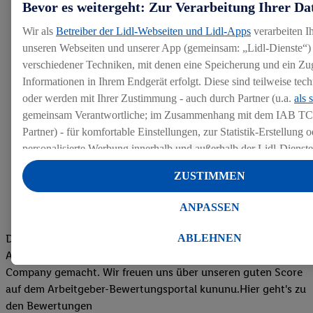
Bevor es weitergeht: Zur Verarbeitung Ihrer Da
Wir als
Betreiber der Lidl-Webseiten und Lidl-Apps
verarbeiten I
unseren Webseiten und unserer App (gemeinsam: „Lidl-Dienste“) 
verschiedener Techniken, mit denen eine Speicherung und ein Zug
Informationen in Ihrem Endgerät erfolgt. Diese sind teilweise te
oder werden mit Ihrer Zustimmung - auch durch Partner (u.a.
als 
gemeinsam Verantwortliche; im Zusammenhang mit dem IAB TC
Partner) - für komfortable Einstellungen, zur Statistik-Erstellung o
personalisierte Werbung innerhalb und außerhalb der Lidl-Dienst
Datenverarbeitungen für personalisierte Werbung werden durchge
ZUSTIMMEN
Werbung auszusteuern und um Dritten die Ausspielung von Werb
Lidl-Dienste über die Ihnen und Ihren Haushaltsangehörigen zug
ANPASSEN
Endgeräte zu ermöglichen. Sofern Sie Teilnehmer des Lidl Plus-
werden für diese Zwecke auch Daten aus Ihrem Filial-Kaufverhalte
Die Bewertungen von aktuellen und ehemaligen Mitarbeitern,
ABLEHNEN
Zudem werden einem der o.g. Partner Daten über Ihr Kaufverhalte
Azubis und externen Bewerbern haben uns zu einer Top
Diensten zur Verfügung gestellt, damit dieser als
eigenständig Ver
Company gemacht. Wir freuen uns über unseren guten Score
Erfolg von Werbekampagnen seiner Auftraggeber messen kann.
auf dem Arbeitgeber-Bewertungsportal kununu.Hier geht's zu
Die Erstellung personalisierter Werbung basiert auf der Generier
den Bewertungen