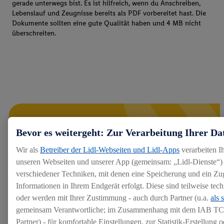
gerade unterwegs bist. Es ist hilfreich, wenn du Anschreiben,
Lebenslauf und Zeugnisse bereits als PDF vorbereitet hast. Die
Dokumente sollten eine gute Qualität haben und 4 MB nicht
überschreiten.
Bevor es weitergeht: Zur Verarbeitung Ihrer Da
Wir als
Betreiber der Lidl-Webseiten und Lidl-Apps
verarbeiten I
unseren Webseiten und unserer App (gemeinsam: „Lidl-Dienste“) 
verschiedener Techniken, mit denen eine Speicherung und ein Zug
Informationen in Ihrem Endgerät erfolgt. Diese sind teilweise te
oder werden mit Ihrer Zustimmung - auch durch Partner (u.a.
als 
gemeinsam Verantwortliche; im Zusammenhang mit dem IAB TC
Partner) - für komfortable Einstellungen, zur Statistik-Erstellung o