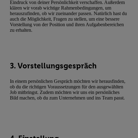
Eindruck von deiner Persönlichkeit verschaffen. Außerdem
Erfolgsmessung:
klären wir vorab wichtige Rahmenbedingungen, um
Gewährleistung der Sicherheit, Verhinderung und Aufdeckung v
herauszufinden, ob wir zueinander passen. Natürlich hast du
auch die Möglichkeit, Fragen zu stellen, um eine bessere
Fehlerbehebung, Bereitstellung und Anzeige von Werbung und In
Vorstellung von der Position und ihren Aufgabenbereichen
Abgleichung und Kombination von Daten aus unterschiedlichen 
zu erhalten.
Verknüpfung verschiedener Endgeräte, Identifikation von Geräte
automatisch übermittelter Informationen, Messung des Erfolgs vo
Werbekampagnen durch TTD und Nutzung der Telekommunikatio
Utiq-Technologie für digitales Marketing, sowie:
3. Vorstellungsgespräch
Verwendung genauer Standortdaten. Erstellung von Profilen für 
Werbung. Speichern von oder Zugriff auf Informationen auf ei
In einem persönlichen Gespräch möchten wir herausfinden,
Entwicklung und Verbesserung der Angebote. Analyse von Zie
ob du die richtigen Voraussetzungen für den ausgewählten
Statistiken oder Kombinationen von Daten aus verschiedenen Q
Job mitbringst. Zudem möchten wir uns ein persönliches
Verwendung reduzierter Daten zur Auswahl von Werbeanzeige
Bild machen, ob du zum Unternehmen und ins Team passt.
Werbeleistung. Verwendung von Profilen zur Auswahl personali
Werbung.
Liste der Partner (Lieferanten)