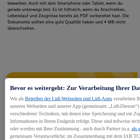
bewerben. Auch mit dem Smartphone oder Tablet, wenn du
gerade unterwegs bist. Es ist hilfreich, wenn du Anschreiben,
Lebenslauf und Zeugnisse bereits als PDF vorbereitet hast. Die
Dokumente sollten eine gute Qualität haben und 4 MB nicht
überschreiten.
Bevor es weitergeht: Zur Verarbeitung Ihrer Da
Wir als
Betreiber der Lidl-Webseiten und Lidl-Apps
verarbeiten I
unseren Webseiten und unserer App (gemeinsam: „Lidl-Dienste“) 
verschiedener Techniken, mit denen eine Speicherung und ein Zug
Informationen in Ihrem Endgerät erfolgt. Diese sind teilweise te
oder werden mit Ihrer Zustimmung - auch durch Partner (u.a.
als 
gemeinsam Verantwortliche; im Zusammenhang mit dem IAB TC