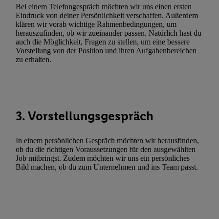
Funktionen im Rahmen des Einsatzes des IAB TCF für Werbung
Bei einem Telefongespräch möchten wir uns einen ersten
Eindruck von deiner Persönlichkeit verschaffen. Außerdem
Erfolgsmessung:
klären wir vorab wichtige Rahmenbedingungen, um
Gewährleistung der Sicherheit, Verhinderung und Aufdeckung v
herauszufinden, ob wir zueinander passen. Natürlich hast du
Fehlerbehebung, Bereitstellung und Anzeige von Werbung und In
auch die Möglichkeit, Fragen zu stellen, um eine bessere
Vorstellung von der Position und ihren Aufgabenbereichen
Abgleichung und Kombination von Daten aus unterschiedlichen 
zu erhalten.
Verknüpfung verschiedener Endgeräte, Identifikation von Geräte
automatisch übermittelter Informationen, Messung des Erfolgs vo
Werbekampagnen durch TTD und Nutzung der Telekommunikatio
Utiq-Technologie für digitales Marketing, sowie:
3. Vorstellungsgespräch
Verwendung genauer Standortdaten. Erstellung von Profilen für 
Werbung. Speichern von oder Zugriff auf Informationen auf ei
Entwicklung und Verbesserung der Angebote. Analyse von Zie
In einem persönlichen Gespräch möchten wir herausfinden,
ob du die richtigen Voraussetzungen für den ausgewählten
Statistiken oder Kombinationen von Daten aus verschiedenen Q
Job mitbringst. Zudem möchten wir uns ein persönliches
Verwendung reduzierter Daten zur Auswahl von Werbeanzeige
Bild machen, ob du zum Unternehmen und ins Team passt.
Werbeleistung. Verwendung von Profilen zur Auswahl personali
Werbung.
Liste der Partner (Lieferanten)