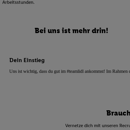
Datenschutzbestimmu
Arbeitsstunden.
Verwendungszwecke ode
und Funktionen im Ra
Gewährleistung der Si
Anzeige von Werbung u
Bei uns ist mehr drin!
Verknüpfung verschiede
Messung des Erfolgs 
Technologie für digita
Verwendung genauer
Dein Einstieg
oder Zugriff auf I
Uns ist wichtig, dass du gut im #teamlidl ankommst! Im Rahmen dei
von Zielgruppen d
reduzierter Daten
zur Auswahl person
Liste der Partn
Brauch
Vernetze dich mit unseren Recru