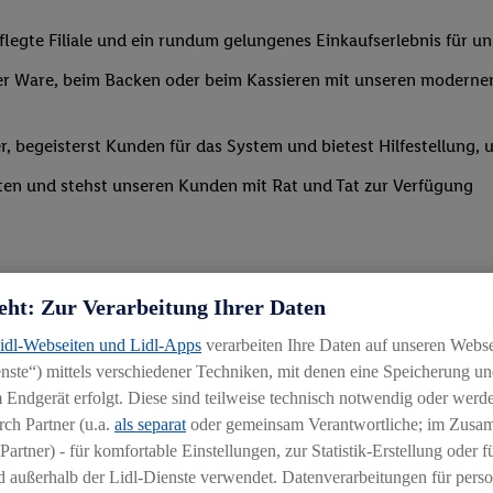
legte Filiale und ein rundum gelungenes Einkaufserlebnis für 
r Ware, beim Backen oder beim Kassieren mit unseren modernen 
r, begeisterst Kunden für das System und bietest Hilfestellung, 
ten und stehst unseren Kunden mit Rat und Tat zur Verfügung
eht: Zur Verarbeitung Ihrer Daten
Lidl-Webseiten und Lidl-Apps
verarbeiten Ihre Daten auf unseren Webs
ste“) mittels verschiedener Techniken, mit denen eine Speicherung und
uereinsteiger
 Endgerät erfolgt. Diese sind teilweise technisch notwendig oder werde
ch Partner (u.a.
als separat
oder gemeinsam Verantwortliche; im Zus
igkeit an wechselnde Aufgaben
Partner) - für komfortable Einstellungen, zur Statistik-Erstellung oder fü
chen
 außerhalb der Lidl-Dienste verwendet. Datenverarbeitungen für perso