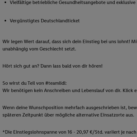
Vielfältige betriebliche Gesundheitsange
Ihnen personalisierte
auch Ihre in einen Ha
Zudem erlauben Sie u
Vergünstigtes Deutschlandticket
Technologie in den Lid
Sie verfügbar ist. Wenn
Wir legen Wert darauf, dass sich dein Einstieg bei uns lohnt! M
Adresse und einer Kun
unabhängig vom Geschlecht setzt.
werden diese Kennung 
Lidl-Diensten zu erfas
werden, die von Dritte
Hört sich gut an? Dann lass bald von dir hören!
können Ihre Einwilligu
Möglichkeit, Ihre Einw
So wirst du Teil von #teamlidl:
(„consenthub“)
oder üb
Wir benötigen kein Anschreiben und Lebenslauf von dir. Klick e
Marketing“ am unteren 
finden Sie in den
Date
Wenn deine Wunschposition mehrfach ausgeschrieben ist, bewir
Durch einen Klick auf
späteren Zeitpunkt über mögliche alternative Einsatzorte aus.
Klick auf „Zustimmen“
sämtlicher genannten P
Ihre Einwilligung jede
*Die Einstiegslohnspanne von 16 - 20,97 €/Std. variiert je nach