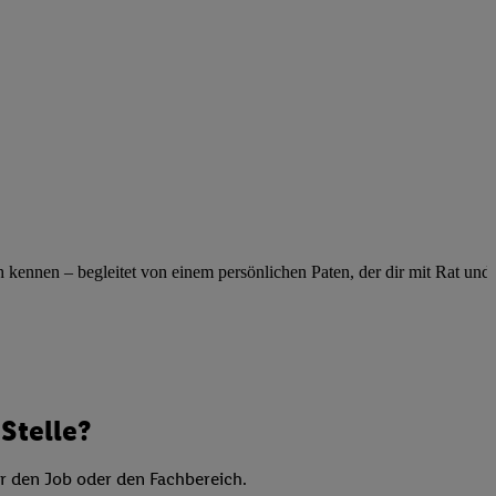
elne
ig benannten Zwecke
g, Bereitstellung und
dlichen Quellen,
telter Informationen,
-basierten Utiq-
 Speichern von
ngebote. Analyse
ennen – begleitet von einem persönlichen Paten, der dir mit Rat und Ta
ellen. Verwendung
ung von Profilen
Stelle?
er den Job oder den Fachbereich.