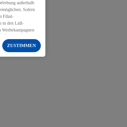
 Werbung außerhalb
ermöglichen. Sofern
 Filial-
 in den Lidl-
on Werbekampagnen
 anderen Diensten
ZUSTIMMEN
ng der Lidl-Dienste,
er Geschlecht -
g einschließlich dem
von Zielgruppen
erarbeitungen auch
on Angeboten sowie
ich in Ihr
ail-Adresse von uns
 um daraus eine
 sogleich
zu erkennen und