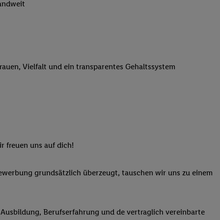
sgewählten Fitnessanbietern deutschlandweit
n genannten Partner
 verarbeitet.
er
, die Utiq-
b die Technologie für
er, der anhand der IP-
trauen, Vielfalt und ein transparentes Gehaltssystem
Utiq erstellt. Wir
ungsverhalten in den
sten wiedererkannt
pielen können. Sie
ten erläuterten
rtal von Utiq
logie für digitales
r freuen uns auf dich!
re Informationen
Bewerbung grundsätzlich überzeugt, tauschen wir uns zu einem
sen. Durch einen
en unter Einbindung
nd zu Ihrem Recht,
n Ausbildung, Berufserfahrung und de vertraglich vereinbarte