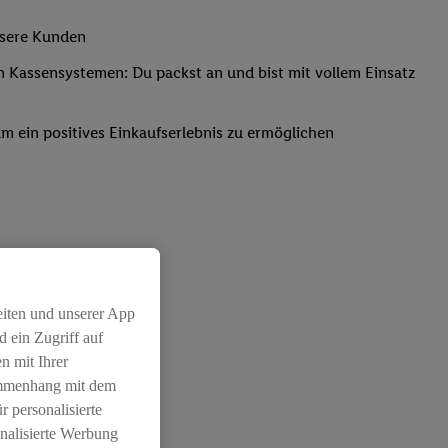
unsere Kunden
Kassensystemen: Du packst an und bist mit vollem Einsatz
um ein positives Einkaufserlebnis zu ermöglichen
eiten und unserer App
 ein Zugriff auf
n mit Ihrer
ammenhang mit dem
r personalisierte
nalisierte Werbung