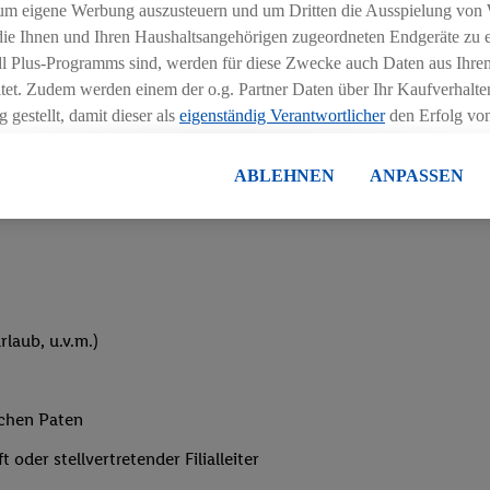
um eigene Werbung auszusteuern und um Dritten die Ausspielung von
hichtmodellen in Absprache mit der Führungskraft
 die Ihnen und Ihren Haushaltsangehörigen zugeordneten Endgeräte zu 
dl Plus-Programms sind, werden für diese Zwecke auch Daten aus Ihrem
tet. Zudem werden einem der o.g. Partner Daten über Ihr Kaufverhalten
 gestellt, damit dieser als
eigenständig Verantwortlicher
den Erfolg v
essen kann.
lisierter Werbung basiert auf der Generierung von auch mit Daten von
ABLEHNEN
ANPASSEN
eihnachtsgeld
en. Dies umfasst die Zusammenführung von Daten (z.B. über Ihre Nutzu
en Lidl-Diensten, Informationen aus Ihrem Kundenkonto - z.B. Alter od
andortdaten) auch über verschiedene Endgeräte und Lidl-Dienste hinwe
er dem Zugriff auf Informationen auf Ihren Endgeräten zur Erstellung 
en). Im Zusammenhang mit dem Ausspielen dieser Werbung erfolgen V
gsmessung der Werbung, zur Zielgruppenforschung, zur Entwicklung v
laub, u.v.m.)
rung und Optimierung dieser Werbeausspielungen.
ustimmung dazu erteilen und danach ein Lidl Plus-Konto erstellen bzw. s
-Konto einloggen, kann darüber hinaus auch Ihre dort angegebene E-M
ichen Paten
wortlichkeit mit einem der oben genannten Partner verwendet werden,
ng zu erstellen (die sogenannte EUID), die wir sodann ähnlich wie die
oder stellvertretender Filialleiter
nung verwenden können, um Sie in von Dritten betriebenen Diensten 