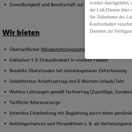
werden durchgeführt, 
Zuverlässigkeit und Bereitschaft zur Arbeit in flexiblen Sc
der Lidl-Dienste über
Sie Teilnehmer des Li
Kaufverhalten verarbei
Wir bieten
Diensten zur Verfügung
seiner Auftraggeber m
Die Erstellung persona
Übertariflicher
Mindesteinstiegslohn
sowie Urlaubs- und W
angereicherten Profil
Ihr Kaufverhalten in d
Exklusiver 5 % Einkaufsrabatt in unseren Filialen
sowie Ihre genauen St
Bezahlte Überstunden bei minutengenauer Zeiterfassung
Speichern von und/ od
(sogenannten Segment
Unbefristeter Arbeitsvertrag und 6 Wochen Urlaub/Jahr
zur Leistungs-/ Erfol
Weitere Leistungen gemäß Tarifvertrag (Zuschläge, Sonderur
zur technischen Siche
Sofern Sie hier Ihre Z
Tarifliche Altersvorsorge
bestehendes Lidl Plus
Intensive Einarbeitung mit Begleitung durch einen persönl
in gemeinsamer Verant
spezielle Online-Kennu
Aufstiegschancen und Perspektiven z. B. als Vertretungskraft 
beschriebene Utiq-Ken