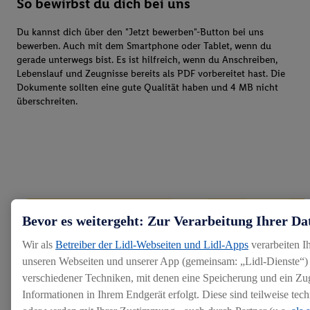
So bewirbst du dich bei uns
Du kannst dich über den "Jetzt bewerben"-Button bei uns
bewerben. Auch mit dem Smartphone oder Tablet, wenn du
gerade unterwegs bist. Es ist hilfreich, wenn du Anschreiben,
Lebenslauf und Zeugnisse bereits als PDF vorbereitet hast. Die
Dokumente sollten eine gute Qualität haben und 4 MB nicht
überschreiten.
Bevor es weitergeht: Zur Verarbeitung Ihrer Da
Wir als
Betreiber der Lidl-Webseiten und Lidl-Apps
verarbeiten I
unseren Webseiten und unserer App (gemeinsam: „Lidl-Dienste“) 
verschiedener Techniken, mit denen eine Speicherung und ein Zug
Informationen in Ihrem Endgerät erfolgt. Diese sind teilweise te