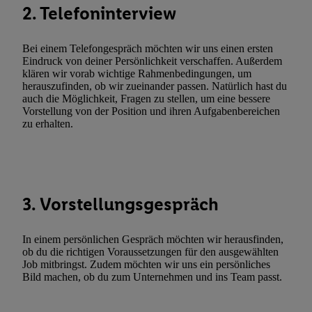
Sie hier.
Unter „Anpassen“ können Sie einzelne Verwendungszwe
2. Telefoninterview
zulassen; das gilt auch für die nachfolgend schlagwortartig bena
Funktionen im Rahmen des Einsatzes des IAB TCF für Werbung
Bei einem Telefongespräch möchten wir uns einen ersten
Erfolgsmessung:
Eindruck von deiner Persönlichkeit verschaffen. Außerdem
Gewährleistung der Sicherheit, Verhinderung und Aufdeckung v
klären wir vorab wichtige Rahmenbedingungen, um
Fehlerbehebung, Bereitstellung und Anzeige von Werbung und In
herauszufinden, ob wir zueinander passen. Natürlich hast du
auch die Möglichkeit, Fragen zu stellen, um eine bessere
Abgleichung und Kombination von Daten aus unterschiedlichen 
Vorstellung von der Position und ihren Aufgabenbereichen
Verknüpfung verschiedener Endgeräte, Identifikation von Geräte
zu erhalten.
automatisch übermittelter Informationen, Messung des Erfolgs vo
Werbekampagnen durch TTD und Nutzung der Telekommunikatio
Utiq-Technologie für digitales Marketing, sowie:
Verwendung genauer Standortdaten. Erstellung von Profilen für 
3. Vorstellungsgespräch
Werbung. Speichern von oder Zugriff auf Informationen auf ei
Entwicklung und Verbesserung der Angebote. Analyse von Zie
In einem persönlichen Gespräch möchten wir herausfinden,
Statistiken oder Kombinationen von Daten aus verschiedenen Q
ob du die richtigen Voraussetzungen für den ausgewählten
Verwendung reduzierter Daten zur Auswahl von Werbeanzeige
Job mitbringst. Zudem möchten wir uns ein persönliches
Werbeleistung. Verwendung von Profilen zur Auswahl personali
Bild machen, ob du zum Unternehmen und ins Team passt.
Werbung.