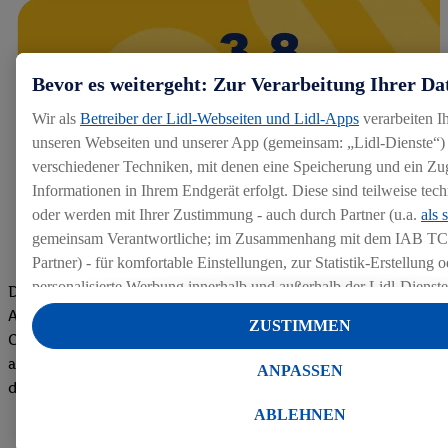
Bevor es weitergeht: Zur Verarbeitung Ihrer Da
Wir als
Betreiber der Lidl-Webseiten und Lidl-Apps
verarbeiten I
unseren Webseiten und unserer App (gemeinsam: „Lidl-Dienste“) 
verschiedener Techniken, mit denen eine Speicherung und ein Zug
Informationen in Ihrem Endgerät erfolgt. Diese sind teilweise te
oder werden mit Ihrer Zustimmung - auch durch Partner (u.a.
als 
gemeinsam Verantwortliche; im Zusammenhang mit dem IAB TC
Partner) - für komfortable Einstellungen, zur Statistik-Erstellung o
personalisierte Werbung innerhalb und außerhalb der Lidl-Dienst
Die Bewertungen von aktuellen und ehemaligen Mitarbeitern,
Datenverarbeitungen für personalisierte Werbung werden durchge
Azubis und externen Bewerbern haben uns zu einer Top
ZUSTIMMEN
Werbung auszusteuern und um Dritten die Ausspielung von Werb
Company gemacht. Wir freuen uns über unseren guten Score
Lidl-Dienste über die Ihnen und Ihren Haushaltsangehörigen zug
auf dem Arbeitgeber-Bewertungsportal kununu.Hier geht's zu
ANPASSEN
Endgeräte zu ermöglichen. Sofern Sie Teilnehmer des Lidl Plus-
den Bewertungen
werden für diese Zwecke auch Daten aus Ihrem Filial-Kaufverhalte
ABLEHNEN
Zudem werden einem der o.g. Partner Daten über Ihr Kaufverhalte