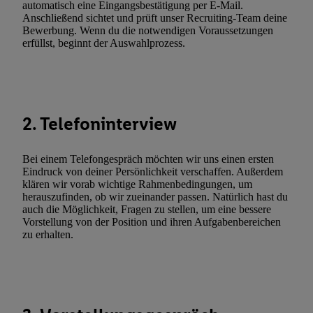
automatisch eine Eingangsbestätigung per E-Mail.
(nur für die Lidl-Dienste) widerrufen. Weitere Informationen finde
Anschließend sichtet und prüft unser Recruiting-Team deine
Bewerbung. Wenn du die notwendigen Voraussetzungen
den
Datenschutzbestimmungen von Utiq
.
erfüllst, beginnt der Auswahlprozess.
Durch einen Klick auf „Ablehnen“ können Sie nur den Einsatz n
Techniken zulassen. Durch einen Klick auf „Zustimmen“ stimmen 
Verarbeitungen zu sämtlichen vorgenannten Zwecken unter Einbi
genannten Partner zu. Weitere Informationen, auch zur Speicherd
und zu Ihrem Recht, Ihre Einwilligung jederzeit mit Wirkung für 
2. Telefoninterview
widerrufen, finden Sie in unseren
Datenschutzbestimmungen
.
Die
Sie hier.
Unter „Anpassen“ können Sie einzelne Verwendungszwe
Bei einem Telefongespräch möchten wir uns einen ersten
zulassen; das gilt auch für die nachfolgend schlagwortartig bena
Eindruck von deiner Persönlichkeit verschaffen. Außerdem
Funktionen im Rahmen des Einsatzes des IAB TCF für Werbung
klären wir vorab wichtige Rahmenbedingungen, um
herauszufinden, ob wir zueinander passen. Natürlich hast du
Erfolgsmessung:
auch die Möglichkeit, Fragen zu stellen, um eine bessere
Gewährleistung der Sicherheit, Verhinderung und Aufdeckung v
Vorstellung von der Position und ihren Aufgabenbereichen
Fehlerbehebung, Bereitstellung und Anzeige von Werbung und In
zu erhalten.
Abgleichung und Kombination von Daten aus unterschiedlichen 
Verknüpfung verschiedener Endgeräte, Identifikation von Geräte
automatisch übermittelter Informationen, Messung des Erfolgs vo
Werbekampagnen durch TTD und Nutzung der Telekommunikatio