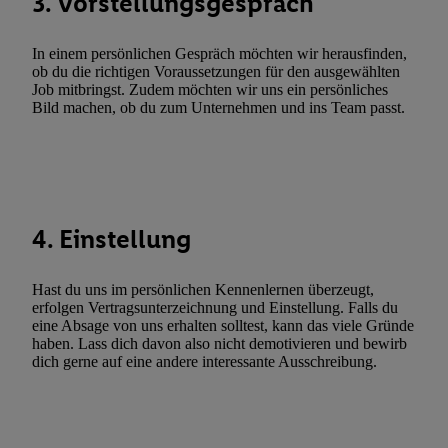
3. Vorstellungsgespräch
Utiq-Technologie für digitales Marketing, sowie:
Verwendung genauer Standortdaten. Erstellung von Profilen für 
In einem persönlichen Gespräch möchten wir herausfinden,
Werbung. Speichern von oder Zugriff auf Informationen auf ei
ob du die richtigen Voraussetzungen für den ausgewählten
Entwicklung und Verbesserung der Angebote. Analyse von Zie
Job mitbringst. Zudem möchten wir uns ein persönliches
Bild machen, ob du zum Unternehmen und ins Team passt.
Statistiken oder Kombinationen von Daten aus verschiedenen Q
Verwendung reduzierter Daten zur Auswahl von Werbeanzeige
Werbeleistung. Verwendung von Profilen zur Auswahl personali
Werbung.
Liste der Partner (Lieferanten)
4. Einstellung
Hast du uns im persönlichen Kennenlernen überzeugt,
erfolgen Vertragsunterzeichnung und Einstellung. Falls du
eine Absage von uns erhalten solltest, kann das viele Gründe
haben. Lass dich davon also nicht demotivieren und bewirb
dich gerne auf eine andere interessante Ausschreibung.