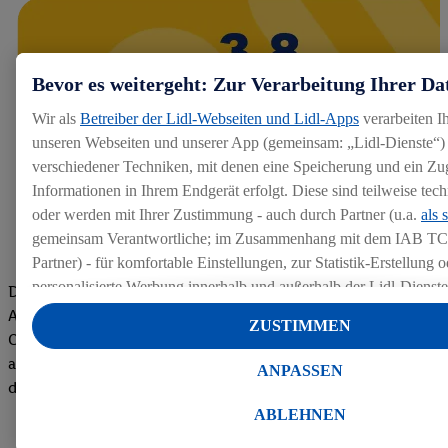
Bevor es weitergeht: Zur Verarbeitung Ihrer Da
Wir als
Betreiber der Lidl-Webseiten und Lidl-Apps
verarbeiten I
unseren Webseiten und unserer App (gemeinsam: „Lidl-Dienste“) 
verschiedener Techniken, mit denen eine Speicherung und ein Zug
Informationen in Ihrem Endgerät erfolgt. Diese sind teilweise te
oder werden mit Ihrer Zustimmung - auch durch Partner (u.a.
als 
gemeinsam Verantwortliche; im Zusammenhang mit dem IAB TC
Partner) - für komfortable Einstellungen, zur Statistik-Erstellung o
personalisierte Werbung innerhalb und außerhalb der Lidl-Dienst
Die Bewertungen von aktuellen und ehemaligen Mitarbeitern,
Datenverarbeitungen für personalisierte Werbung werden durchge
Azubis und externen Bewerbern haben uns zu einer Top
ZUSTIMMEN
Werbung auszusteuern und um Dritten die Ausspielung von Werb
Company gemacht. Wir freuen uns über unseren guten Score
Lidl-Dienste über die Ihnen und Ihren Haushaltsangehörigen zug
auf dem Arbeitgeber-Bewertungsportal kununu.Hier geht's zu
ANPASSEN
Endgeräte zu ermöglichen. Sofern Sie Teilnehmer des Lidl Plus-
den Bewertungen
werden für diese Zwecke auch Daten aus Ihrem Filial-Kaufverhalte
ABLEHNEN
Zudem werden einem der o.g. Partner Daten über Ihr Kaufverhalte