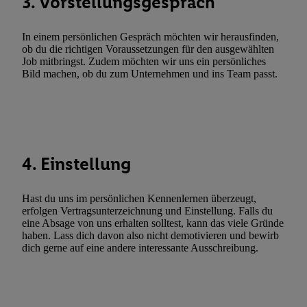
3. Vorstellungsgespräch
Utiq-Technologie für digitales Marketing, sowie:
Verwendung genauer Standortdaten. Erstellung von Profilen für 
In einem persönlichen Gespräch möchten wir herausfinden,
Werbung. Speichern von oder Zugriff auf Informationen auf ei
ob du die richtigen Voraussetzungen für den ausgewählten
Entwicklung und Verbesserung der Angebote. Analyse von Zie
Job mitbringst. Zudem möchten wir uns ein persönliches
Bild machen, ob du zum Unternehmen und ins Team passt.
Statistiken oder Kombinationen von Daten aus verschiedenen Q
Verwendung reduzierter Daten zur Auswahl von Werbeanzeige
Werbeleistung. Verwendung von Profilen zur Auswahl personali
Werbung.
Liste der Partner (Lieferanten)
4. Einstellung
Hast du uns im persönlichen Kennenlernen überzeugt,
erfolgen Vertragsunterzeichnung und Einstellung. Falls du
eine Absage von uns erhalten solltest, kann das viele Gründe
haben. Lass dich davon also nicht demotivieren und bewirb
dich gerne auf eine andere interessante Ausschreibung.