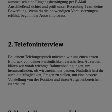
automatisch eine Eingangsbestätigung per E-Mail.
(nur für die Lidl-Dienste) widerrufen. Weitere Informationen finde
Anschließend sichtet und prüft unser Recruiting-Team deine
Bewerbung. Wenn du die notwendigen Voraussetzungen
den
Datenschutzbestimmungen von Utiq
.
erfüllst, beginnt der Auswahlprozess.
Durch einen Klick auf „Ablehnen“ können Sie nur den Einsatz n
Techniken zulassen. Durch einen Klick auf „Zustimmen“ stimmen 
Verarbeitungen zu sämtlichen vorgenannten Zwecken unter Einbi
genannten Partner zu. Weitere Informationen, auch zur Speicherd
und zu Ihrem Recht, Ihre Einwilligung jederzeit mit Wirkung für 
2. Telefoninterview
widerrufen, finden Sie in unseren
Datenschutzbestimmungen
.
Die
Sie hier.
Unter „Anpassen“ können Sie einzelne Verwendungszwe
Bei einem Telefongespräch möchten wir uns einen ersten
zulassen; das gilt auch für die nachfolgend schlagwortartig bena
Eindruck von deiner Persönlichkeit verschaffen. Außerdem
Funktionen im Rahmen des Einsatzes des IAB TCF für Werbung
klären wir vorab wichtige Rahmenbedingungen, um
herauszufinden, ob wir zueinander passen. Natürlich hast du
Erfolgsmessung:
auch die Möglichkeit, Fragen zu stellen, um eine bessere
Gewährleistung der Sicherheit, Verhinderung und Aufdeckung v
Vorstellung von der Position und ihren Aufgabenbereichen
Fehlerbehebung, Bereitstellung und Anzeige von Werbung und In
zu erhalten.
Abgleichung und Kombination von Daten aus unterschiedlichen 
Verknüpfung verschiedener Endgeräte, Identifikation von Geräte
automatisch übermittelter Informationen, Messung des Erfolgs vo
Werbekampagnen durch TTD und Nutzung der Telekommunikatio