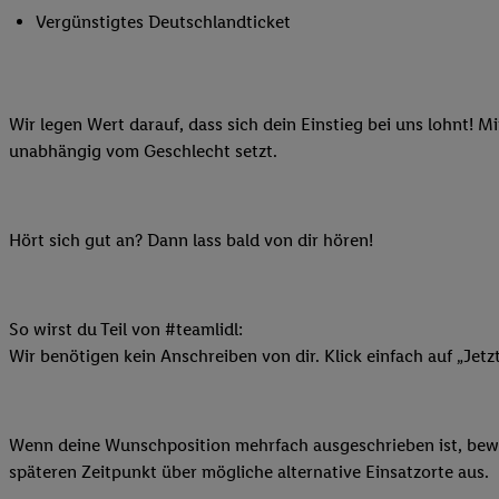
Ihnen personalisierte
Vergünstigtes Deutschlandticket
auch Ihre in einen Ha
Zudem erlauben Sie u
Technologie in den Lid
Wir legen Wert darauf, dass sich dein Einstieg bei uns lohnt! M
Sie verfügbar ist. Wenn
unabhängig vom Geschlecht setzt.
Adresse und einer Kun
werden diese Kennung 
Lidl-Diensten zu erfas
werden, die von Dritte
Hört sich gut an? Dann lass bald von dir hören!
können Ihre Einwilligu
Möglichkeit, Ihre Einw
(„consenthub“)
oder üb
So wirst du Teil von #teamlidl:
Marketing“ am unteren 
Wir benötigen kein Anschreiben von dir. Klick einfach auf „Jetz
finden Sie in den
Date
Durch einen Klick auf
Klick auf „Zustimmen“
Wenn deine Wunschposition mehrfach ausgeschrieben ist, bewir
sämtlicher genannten P
späteren Zeitpunkt über mögliche alternative Einsatzorte aus.
Ihre Einwilligung jede