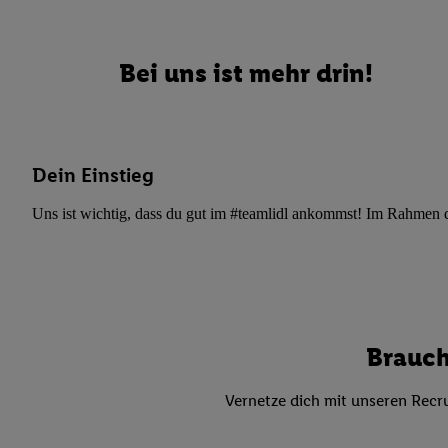
Datenschutzbestimmu
Verwendungszwecke ode
und Funktionen im Ra
Bei uns ist mehr drin!
Gewährleistung der Si
Anzeige von Werbung u
Verknüpfung verschiede
Messung des Erfolgs 
Technologie für digita
Dein Einstieg
Verwendung genauer
Uns ist wichtig, dass du gut im #teamlidl ankommst! Im Rahmen dei
oder Zugriff auf I
von Zielgruppen d
reduzierter Daten
zur Auswahl person
Liste der Partn
Brauch
Vernetze dich mit unseren Recru