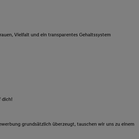
n genannten Partner
 verarbeitet.
er
, die Utiq-
b die Technologie für
trauen, Vielfalt und ein transparentes Gehaltssystem
er, der anhand der IP-
Utiq erstellt. Wir
ungsverhalten in den
sten wiedererkannt
pielen können. Sie
ten erläuterten
rtal von Utiq
logie für digitales
re Informationen
 dich!
sen. Durch einen
en unter Einbindung
Bewerbung grundsätzlich überzeugt, tauschen wir uns zu einem
nd zu Ihrem Recht,