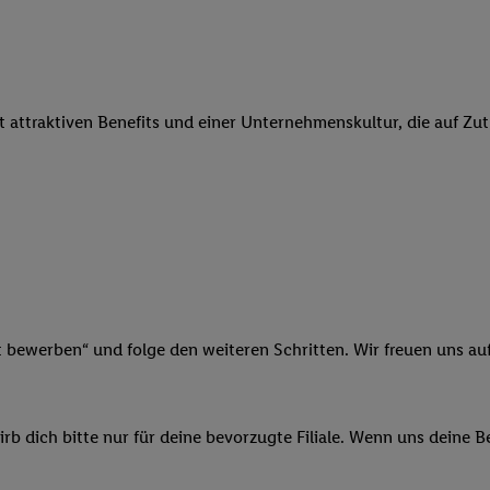
 Werbung auszuspielen. Hierzu wird von uns und einem der anderen obe
shwert umgewandelte E-Mail-Adresse in gemeinsamer Verantwortlichkeit
ns, der Utiq SA/NV („Utiq“) und Ihrem
Telekommunikationsnetzbetreib
l-Diensten einzusetzen. Utiq prüft zunächst anhand Ihrer IP-Adresse, o
it attraktiven Benefits und einer Unternehmenskultur, die auf Zu
 das der Fall ist, gibt Utiq Ihre IP-Adresse an Ihren Netzbetreiber weit
denkonto-Referenz, wie z.B. Ihrer Mobilfunknummer, eine Kennung für 
verwenden, um Sie wiederzuerkennen und Erkenntnisse über Ihr Nutz
sen. Insbesondere können Sie mittels dieser Technologie auch auf Dien
n betrieben werden, damit wir Ihnen dort personalisierte Werbung auss
ng speziell zur Nutzung der Utiq-Technologie - zusätzlich zur weiter un
illigung generell zu widerrufen - jederzeit auch über
das Datenschutzpo
er „Anpassen“/„Nutzung der Telekommunikations-basierten Utiq-Techno
Ende dieser Einwilligung (nur für die Lidl-Dienste) widerrufen. Weite
t bewerben“ und folge den weiteren Schritten. Wir freuen uns auf
nschutzbestimmungen von Utiq
.
 „Ablehnen“ können Sie nur den Einsatz notwendiger Techniken zulas
 stimmen Sie allen Verarbeitungen zu sämtlichen vorgenannten Zweck
b dich bitte nur für deine bevorzugte Filiale. Wenn uns deine 
artner zu. Weitere Informationen, auch zur Speicherdauer der Daten u
rzeit mit Wirkung für die Zukunft zu widerrufen, finden Sie in unseren