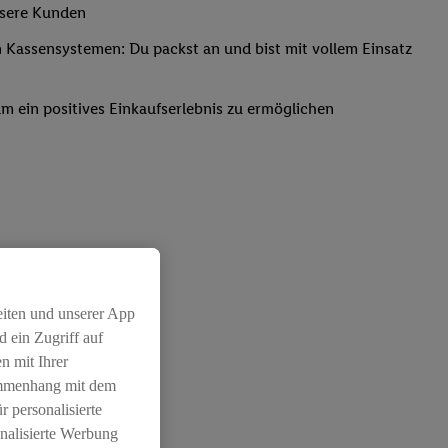
nsere Kunden
Kassensystemen: Du packst an und bist mit vollem Einsatz
um ein positives Einkaufserlebnis zu ermöglichen
eiten und unserer App
 ein Zugriff auf
n mit Ihrer
ammenhang mit dem
r personalisierte
nalisierte Werbung