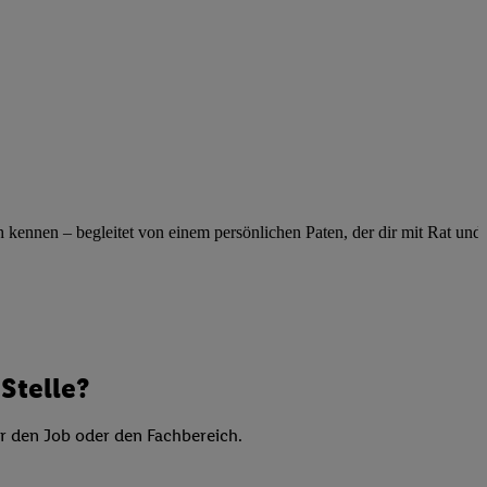
elne
ig benannten Zwecke
g, Bereitstellung und
dlichen Quellen,
telter Informationen,
-basierten Utiq-
 Speichern von
ennen – begleitet von einem persönlichen Paten, der dir mit Rat und Ta
ngebote. Analyse
ellen. Verwendung
ung von Profilen
Stelle?
er den Job oder den Fachbereich.