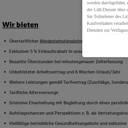
werden durchgeführt, 
der Lidl-Dienste über
Sie Teilnehmer des Li
Wir bieten
Kaufverhalten verarbei
Diensten zur Verfügung
seiner Auftraggeber m
Übertariflicher
Mindesteinstiegslohn
sowie Urlaubs- und W
Die Erstellung persona
angereicherten Profil
Exklusiver 5 % Einkaufsrabatt in unseren Filialen
Ihr Kaufverhalten in d
Bezahlte Überstunden bei minutengenauer Zeiterfassung
sowie Ihre genauen St
Speichern von und/ od
Unbefristeter Arbeitsvertrag und 6 Wochen Urlaub/Jahr
(sogenannten Segment
Weitere Leistungen gemäß Tarifvertrag (Zuschläge, Sonderur
zur Leistungs-/ Erfol
zur technischen Siche
Tarifliche Altersvorsorge
Sofern Sie hier Ihre Z
Intensive Einarbeitung mit Begleitung durch einen persönl
bestehendes Lidl Plus
in gemeinsamer Verant
Aufstiegschancen und Perspektiven z. B. als Vertretungskra
spezielle Online-Kennu
Vielfältige betriebliche Gesundheitsangebote und exklusiv
beschriebene Utiq-Ken