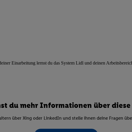
ngen
.
Die Impressen finden Sie hier.
Unter „Anpassen“ können Sie einz
r Partner zulassen; das gilt auch für die nachfolgend schlagwortart
hmen des Einsatzes des IAB TCF für Werbung und Erfolgsmessung:
cherheit, Verhinderung und Aufdeckung von Betrug und Fehlerbehebun
nd Inhalten, Abgleichung und Kombination von Daten aus unterschie
ner Endgeräte, Identifikation von Geräten anhand automatisch übermit
von Werbekampagnen durch TTD und Nutzung der Telekommunikations
les Marketing, sowie:
 Standortdaten. Erstellung von Profilen für personalisierte Werbung.
ner Einarbeitung lernst du das System Lidl und deinen Arbeitsbereich k
nformationen auf einem Endgerät. Entwicklung und Verbesserung der A
urch Statistiken oder Kombinationen von Daten aus verschiedenen Qu
 zur Auswahl von Werbeanzeigen. Messung der Werbeleistung. Verwend
alisierter Werbung.
er (Lieferanten)
st du mehr Informationen über diese 
itern über Xing oder LinkedIn und stelle ihnen deine Fragen üb