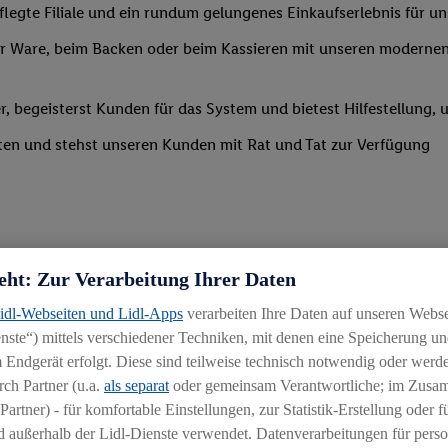
legte Filiale und ein rundum gelungenes Einkaufserlebnis für u
 Ware, beim Backen oder beim Kassieren mit unseren modernen 
r, begeisterst Kunden für das System und bietest Hilfestellung, 
ten und stehst unseren Kunden mit Rat und Tat zur Verfügung
eht: Zur Verarbeitung Ihrer Daten
Lidl-Webseiten und Lidl-Apps
verarbeiten Ihre Daten auf unseren Webs
uereinsteiger
ste“) mittels verschiedener Techniken, mit denen eine Speicherung und
 Endgerät erfolgt. Diese sind teilweise technisch notwendig oder werde
igkeit an wechselnde Aufgaben
ch Partner (u.a.
als separat
oder gemeinsam Verantwortliche; im Zus
chen
Partner) - für komfortable Einstellungen, zur Statistik-Erstellung oder fü
 außerhalb der Lidl-Dienste verwendet. Datenverarbeitungen für perso
hichtmodellen in Absprache mit der Führungskraft