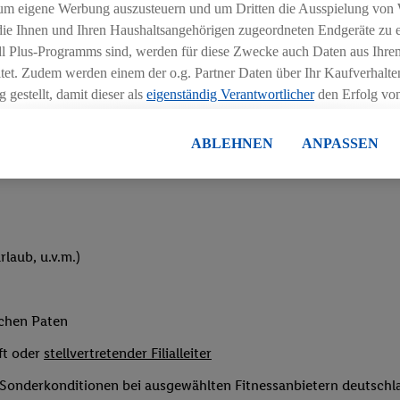
um eigene Werbung auszusteuern und um Dritten die Ausspielung von
 die Ihnen und Ihren Haushaltsangehörigen zugeordneten Endgeräte zu 
dl Plus-Programms sind, werden für diese Zwecke auch Daten aus Ihrem
tet. Zudem werden einem der o.g. Partner Daten über Ihr Kaufverhalten
 gestellt, damit dieser als
eigenständig Verantwortlicher
den Erfolg v
essen kann.
eihnachtsgeld
lisierter Werbung basiert auf der Generierung von auch mit Daten von
ABLEHNEN
ANPASSEN
en. Dies umfasst die Zusammenführung von Daten (z.B. über Ihre Nutzu
en Lidl-Diensten, Informationen aus Ihrem Kundenkonto - z.B. Alter od
andortdaten) auch über verschiedene Endgeräte und Lidl-Dienste hinwe
er dem Zugriff auf Informationen auf Ihren Endgeräten zur Erstellung 
en). Im Zusammenhang mit dem Ausspielen dieser Werbung erfolgen V
laub, u.v.m.)
gsmessung der Werbung, zur Zielgruppenforschung, zur Entwicklung v
rung und Optimierung dieser Werbeausspielungen.
ustimmung dazu erteilen und danach ein Lidl Plus-Konto erstellen bzw. s
ichen Paten
-Konto einloggen, kann darüber hinaus auch Ihre dort angegebene E-M
wortlichkeit mit einem der oben genannten Partner verwendet werden,
ft oder
stellvertretender Filialleiter
ng zu erstellen (die sogenannte EUID), die wir sodann ähnlich wie die
e Sonderkonditionen bei ausgewählten Fitnessanbietern deutsch
nung verwenden können, um Sie in von Dritten betriebenen Diensten 