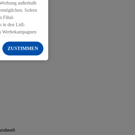
 Werbung außerhalb
ermöglichen. Sofern
 Filial-
 in den Lidl-
on Werbekampagnen
 anderen Diensten
ZUSTIMMEN
ng der Lidl-Dienste,
er Geschlecht -
g einschließlich dem
von Zielgruppen
erarbeitungen auch
on Angeboten sowie
ich in Ihr
ail-Adresse von uns
 um daraus eine
 sogleich
landweit
zu erkennen und