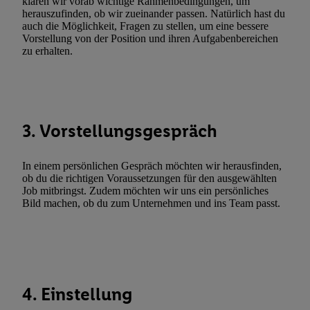
klären wir vorab wichtige Rahmenbedingungen, um
Erfolgsmessung:
herauszufinden, ob wir zueinander passen. Natürlich hast du
Gewährleistung der Sicherheit, Verhinderung und Aufdeckung v
auch die Möglichkeit, Fragen zu stellen, um eine bessere
Fehlerbehebung, Bereitstellung und Anzeige von Werbung und In
Vorstellung von der Position und ihren Aufgabenbereichen
zu erhalten.
Abgleichung und Kombination von Daten aus unterschiedlichen 
Verknüpfung verschiedener Endgeräte, Identifikation von Geräte
automatisch übermittelter Informationen, Messung des Erfolgs vo
Werbekampagnen durch TTD und Nutzung der Telekommunikatio
Utiq-Technologie für digitales Marketing, sowie:
3. Vorstellungsgespräch
Verwendung genauer Standortdaten. Erstellung von Profilen für 
Werbung. Speichern von oder Zugriff auf Informationen auf ei
In einem persönlichen Gespräch möchten wir herausfinden,
Entwicklung und Verbesserung der Angebote. Analyse von Zie
ob du die richtigen Voraussetzungen für den ausgewählten
Job mitbringst. Zudem möchten wir uns ein persönliches
Statistiken oder Kombinationen von Daten aus verschiedenen Q
Bild machen, ob du zum Unternehmen und ins Team passt.
Verwendung reduzierter Daten zur Auswahl von Werbeanzeige
Werbeleistung. Verwendung von Profilen zur Auswahl personali
Werbung.
Liste der Partner (Lieferanten)
4. Einstellung