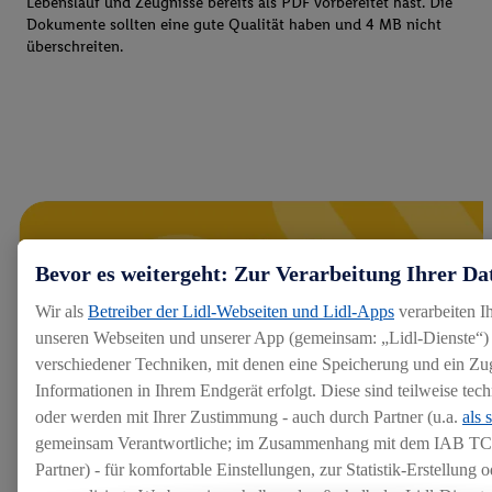
Lebenslauf und Zeugnisse bereits als PDF vorbereitet hast. Die
Dokumente sollten eine gute Qualität haben und 4 MB nicht
überschreiten.
Bevor es weitergeht: Zur Verarbeitung Ihrer Da
Wir als
Betreiber der Lidl-Webseiten und Lidl-Apps
verarbeiten I
unseren Webseiten und unserer App (gemeinsam: „Lidl-Dienste“) 
verschiedener Techniken, mit denen eine Speicherung und ein Zug
Informationen in Ihrem Endgerät erfolgt. Diese sind teilweise te
oder werden mit Ihrer Zustimmung - auch durch Partner (u.a.
als 
gemeinsam Verantwortliche; im Zusammenhang mit dem IAB TC
Partner) - für komfortable Einstellungen, zur Statistik-Erstellung o