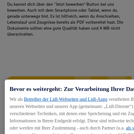
Du kannst dich über den "Jetzt bewerben"-Button bei uns
bewerben. Auch mit dem Smartphone oder Tablet, wenn du
gerade unterwegs bist. Es ist hilfreich, wenn du Anschreiben,
Lebenslauf und Zeugnisse bereits als PDF vorbereitet hast. Die
Dokumente sollten eine gute Qualität haben und 4 MB nicht
überschreiten.
Bevor es weitergeht: Zur Verarbeitung Ihrer Da
Wir als
Betreiber der Lidl-Webseiten und Lidl-Apps
verarbeiten I
unseren Webseiten und unserer App (gemeinsam: „Lidl-Dienste“) 
verschiedener Techniken, mit denen eine Speicherung und ein Zug
Informationen in Ihrem Endgerät erfolgt. Diese sind teilweise te
oder werden mit Ihrer Zustimmung - auch durch Partner (u.a.
als 