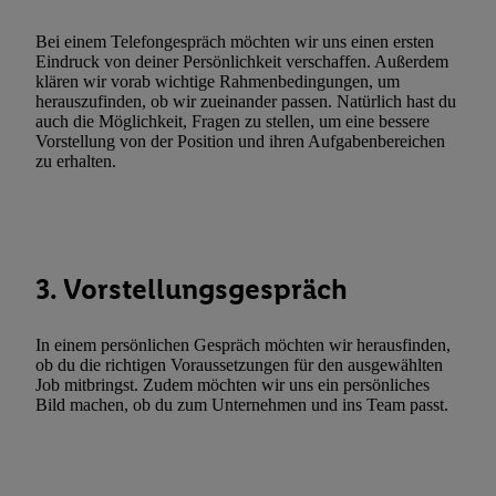
zulassen; das gilt auch für die nachfolgend schlagwortartig bena
Funktionen im Rahmen des Einsatzes des IAB TCF für Werbung
Bei einem Telefongespräch möchten wir uns einen ersten
Erfolgsmessung:
Eindruck von deiner Persönlichkeit verschaffen. Außerdem
klären wir vorab wichtige Rahmenbedingungen, um
Gewährleistung der Sicherheit, Verhinderung und Aufdeckung v
herauszufinden, ob wir zueinander passen. Natürlich hast du
Fehlerbehebung, Bereitstellung und Anzeige von Werbung und In
auch die Möglichkeit, Fragen zu stellen, um eine bessere
Abgleichung und Kombination von Daten aus unterschiedlichen 
Vorstellung von der Position und ihren Aufgabenbereichen
zu erhalten.
Verknüpfung verschiedener Endgeräte, Identifikation von Geräte
automatisch übermittelter Informationen, Messung des Erfolgs vo
Werbekampagnen durch TTD und Nutzung der Telekommunikatio
Utiq-Technologie für digitales Marketing, sowie:
Verwendung genauer Standortdaten. Erstellung von Profilen für 
3. Vorstellungsgespräch
Werbung. Speichern von oder Zugriff auf Informationen auf ei
Entwicklung und Verbesserung der Angebote. Analyse von Zie
In einem persönlichen Gespräch möchten wir herausfinden,
Statistiken oder Kombinationen von Daten aus verschiedenen Q
ob du die richtigen Voraussetzungen für den ausgewählten
Job mitbringst. Zudem möchten wir uns ein persönliches
Verwendung reduzierter Daten zur Auswahl von Werbeanzeige
Bild machen, ob du zum Unternehmen und ins Team passt.
Werbeleistung. Verwendung von Profilen zur Auswahl personali
Werbung.
Liste der Partner (Lieferanten)